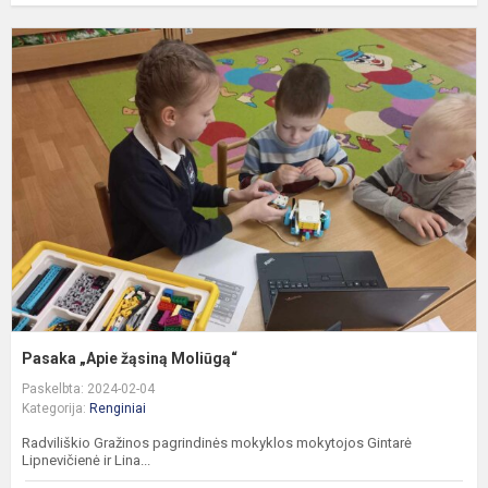
P
„
ž
M
Pasaka „Apie žąsiną Moliūgą“
Paskelbta: 2024-02-04
Kategorija:
Renginiai
Radviliškio Gražinos pagrindinės mokyklos mokytojos Gintarė
Lipnevičienė ir Lina...