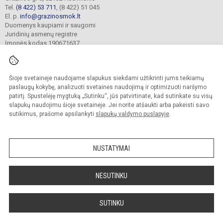
Tel.
(8 422) 53 711
, (8 422) 51 045
El. p.
info@grazinosmok.lt
Duomenys kaupiami ir saugomi
Juridinių asmenų registre
Įmonės kodas 190671637
Šioje svetainėje naudojame slapukus siekdami užtikrinti jums teikiamų
© 2022. Radviliškio Gražinos pagrindinė mokykla. Visos teisės saugomos.
Kopijuoti turinį be raštiško įstaigos administracijos sutikimo griežtai draudžiama.
paslaugų kokybę, analizuoti svetainės naudojimą ir optimizuoti naršymo
patirtį. Spustelėję mygtuką „Sutinku“, jūs patvirtinate, kad sutinkate su visų
Prieinamumo paraiška
Slapukų valdymas
slapukų naudojimu šioje svetainėje. Jei norite atšaukti arba pakeisti savo
sutikimus, prašome apsilankyti
slapukų valdymo puslapyje
.
Sumanus būdas atnaujinti
mokyklos interneto
svetainę
NUSTATYMAI
NESUTINKU
SUTINKU