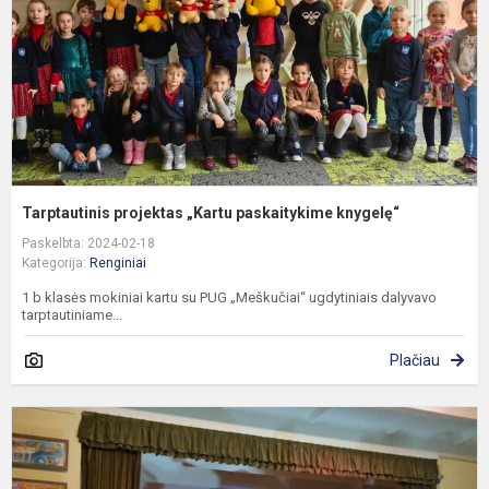
Tarptautinis projektas „Kartu paskaitykime knygelę“
Paskelbta: 2024-02-18
Kategorija:
Renginiai
1 b klasės mokiniai kartu su PUG „Meškučiai“ ugdytiniais dalyvavo
tarptautiniame...
Plačiau
D
k
g