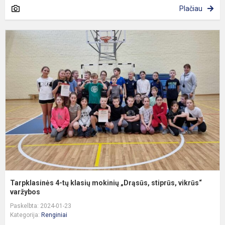
Plačiau
T
4
t
k
m
„
s
v
Tarpklasinės 4-tų klasių mokinių „Drąsūs, stiprūs, vikrūs“
varžybos
Paskelbta: 2024-01-23
Kategorija:
Renginiai