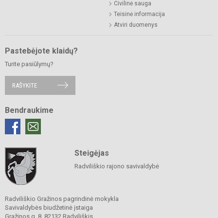
Civilinė sauga
Teisinė informacija
Atviri duomenys
Pastebėjote klaidų?
Turite pasiūlymų?
RAŠYKITE
Bendraukime
Steigėjas
Radviliškio rajono savivaldybė
Radviliškio Gražinos pagrindinė mokykla
Savivaldybės biudžetinė įstaiga
Gražinos g. 8, 82132 Radviliškis