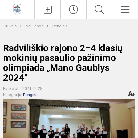
Paieška
Men
Titulinis
Naujienos
Renginiai
Radviliškio rajono 2–4 klasių
mokinių pasaulio pažinimo
olimpiada „Mano Gaublys
2024“
Paskelbta: 2024-02-28
Kategorija:
Renginiai