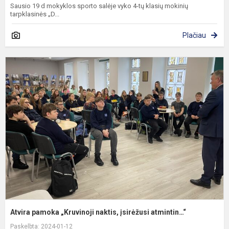
Sausio 19 d mokyklos sporto salėje vyko 4-tų klasių mokinių
tarpklasinės „D...
Plačiau
A
p
„
n
į
a
Atvira pamoka „Kruvinoji naktis, įsirėžusi atmintin…“
Paskelbta: 2024-01-12