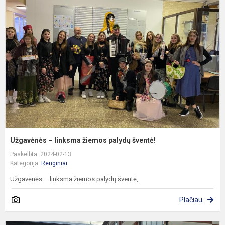
–
l
ž
p
š
Užgavėnės – linksma žiemos palydų šventė!
Paskelbta: 2024-02-13
Kategorija:
Renginiai
Užgavėnės – linksma žiemos palydų šventė,
Plačiau