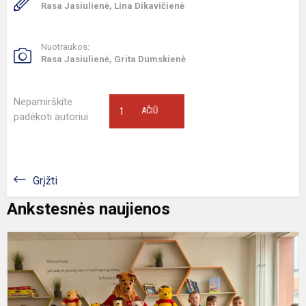
Rasa Jasiulienė, Lina Dikavičienė
Nuotraukos:
Rasa Jasiulienė, Grita Dumskienė
Nepamirškite
1
AČIŪ
padėkoti autoriui
Grįžti
Ankstesnės naujienos
T
p
„
p
k