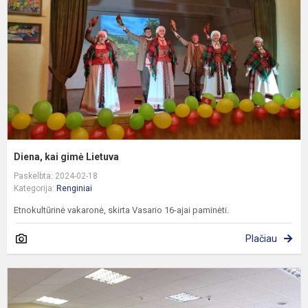
L
Diena, kai gimė Lietuva
Paskelbta: 2024-02-18
Kategorija:
Renginiai
Etnokultūrinė vakaronė, skirta Vasario 16-ajai paminėti.
Plačiau
I
l
l