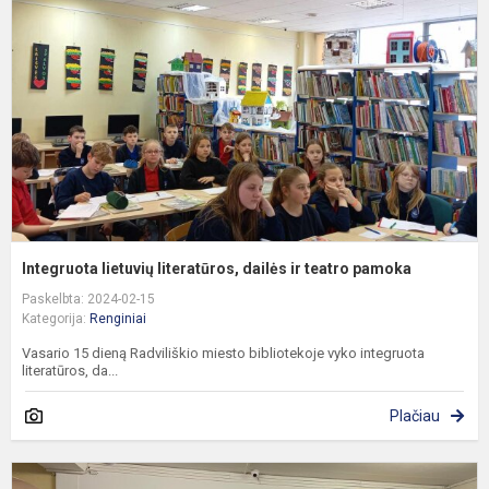
d
ir
t
p
Integruota lietuvių literatūros, dailės ir teatro pamoka
Paskelbta: 2024-02-15
Kategorija:
Renginiai
Vasario 15 dieną Radviliškio miesto bibliotekoje vyko integruota
literatūros, da...
Plačiau
U