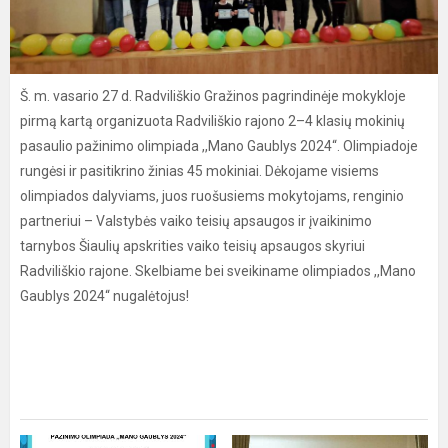
Š. m. vasario 27 d. Radviliškio Gražinos pagrindinėje mokykloje
pirmą kartą organizuota Radviliškio rajono 2–4 klasių mokinių
pasaulio pažinimo olimpiada ,,Mano Gaublys 2024“. Olimpiadoje
rungėsi ir pasitikrino žinias 45 mokiniai. Dėkojame visiems
olimpiados dalyviams, juos ruošusiems mokytojams, renginio
partneriui – Valstybės vaiko teisių apsaugos ir įvaikinimo
tarnybos Šiaulių apskrities vaiko teisių apsaugos skyriui
Radviliškio rajone. Skelbiame bei sveikiname olimpiados ,,Mano
Gaublys 2024“ nugalėtojus!