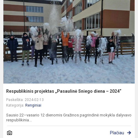
R
p
„
S
d
–
2
Respublikinis projektas „Pasaulinė Sniego diena – 2024“
Paskelbta: 2024-02-13
Kategorija:
Renginiai
Sausio 22–vasario 12 dienomis Gražinos pagrindinė mokykla dalyvavo
respublikinia...
Plačiau