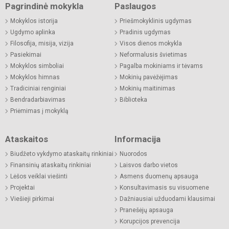
Pagrindinė mokykla
Paslaugos
Mokyklos istorija
Priešmokyklinis ugdymas
Ugdymo aplinka
Pradinis ugdymas
Filosofija, misija, vizija
Visos dienos mokykla
Pasiekimai
Neformalusis švietimas
Mokyklos simboliai
Pagalba mokiniams ir tėvams
Mokyklos himnas
Mokinių pavėžėjimas
Tradiciniai renginiai
Mokinių maitinimas
Bendradarbiavimas
Biblioteka
Priėmimas į mokyklą
Ataskaitos
Informacija
Biudžeto vykdymo ataskaitų rinkiniai
Nuorodos
Finansinių ataskaitų rinkiniai
Laisvos darbo vietos
Lėšos veiklai viešinti
Asmens duomenų apsauga
Projektai
Konsultavimasis su visuomene
Viešieji pirkimai
Dažniausiai užduodami klausimai
Pranešėjų apsauga
Korupcijos prevencija