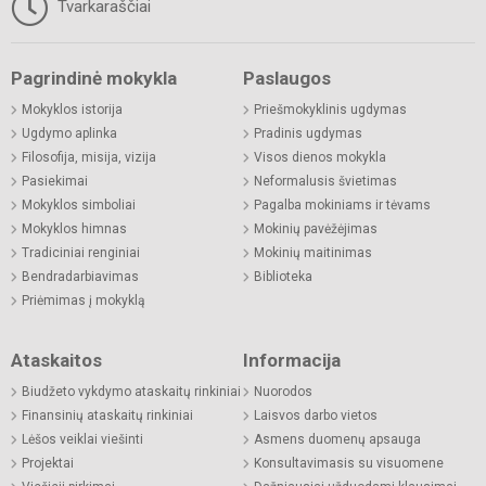
Tvarkaraščiai
Pagrindinė mokykla
Paslaugos
Mokyklos istorija
Priešmokyklinis ugdymas
Ugdymo aplinka
Pradinis ugdymas
Filosofija, misija, vizija
Visos dienos mokykla
Pasiekimai
Neformalusis švietimas
Mokyklos simboliai
Pagalba mokiniams ir tėvams
Mokyklos himnas
Mokinių pavėžėjimas
Tradiciniai renginiai
Mokinių maitinimas
Bendradarbiavimas
Biblioteka
Priėmimas į mokyklą
Ataskaitos
Informacija
Biudžeto vykdymo ataskaitų rinkiniai
Nuorodos
Finansinių ataskaitų rinkiniai
Laisvos darbo vietos
Lėšos veiklai viešinti
Asmens duomenų apsauga
Projektai
Konsultavimasis su visuomene