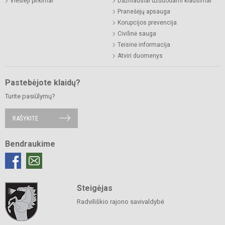
Viešieji pirkimai
Dažniausiai užduodami klausimai
Pranešėjų apsauga
Korupcijos prevencija
Civilinė sauga
Teisinė informacija
Atviri duomenys
Pastebėjote klaidų?
Turite pasiūlymų?
RAŠYKITE
Bendraukime
Steigėjas
Radviliškio rajono savivaldybė