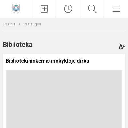
Paieška
Men
Titulinis
Paslaugos
Biblioteka
Bibliotekininkėmis mokykloje dirba