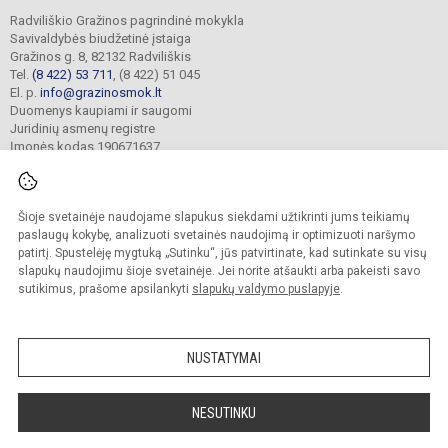
Radviliškio Gražinos pagrindinė mokykla
Savivaldybės biudžetinė įstaiga
Gražinos g. 8, 82132 Radviliškis
Tel.
(8 422) 53 711
, (8 422) 51 045
El. p.
info@grazinosmok.lt
Duomenys kaupiami ir saugomi
Juridinių asmenų registre
Įmonės kodas 190671637
Šioje svetainėje naudojame slapukus siekdami užtikrinti jums teikiamų
© 2022. Radviliškio Gražinos pagrindinė mokykla. Visos teisės saugomos.
Kopijuoti turinį be raštiško įstaigos administracijos sutikimo griežtai draudžiama.
paslaugų kokybę, analizuoti svetainės naudojimą ir optimizuoti naršymo
patirtį. Spustelėję mygtuką „Sutinku“, jūs patvirtinate, kad sutinkate su visų
Prieinamumo paraiška
Slapukų valdymas
slapukų naudojimu šioje svetainėje. Jei norite atšaukti arba pakeisti savo
sutikimus, prašome apsilankyti
slapukų valdymo puslapyje
.
Sumanus būdas atnaujinti
mokyklos interneto
svetainę
NUSTATYMAI
NESUTINKU