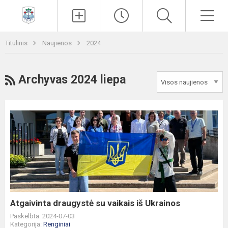
Paieška
Men
Titulinis
Naujienos
2024
RSS
Archyvas 2024 liepa
Atgaivinta
draugystė
su
vaikais
iš
Ukrainos
Atgaivinta draugystė su vaikais iš Ukrainos
Paskelbta: 2024-07-03
Kategorija:
Renginiai