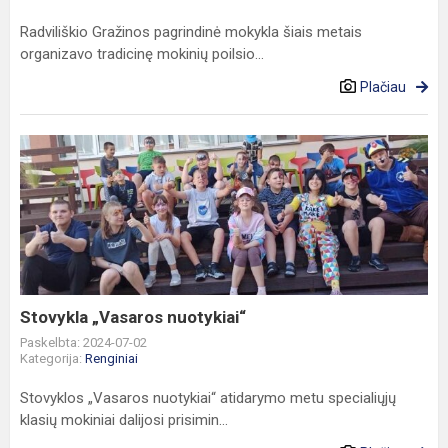
Radviliškio Gražinos pagrindinė mokykla šiais metais
organizavo tradicinę mokinių poilsio...
Plačiau
Stovykla
„Vasaros
nuotykiai“
Stovykla „Vasaros nuotykiai“
Paskelbta: 2024-07-02
Kategorija:
Renginiai
Stovyklos „Vasaros nuotykiai“ atidarymo metu specialiųjų
klasių mokiniai dalijosi prisimin...