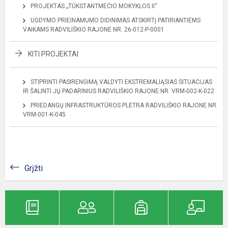
PROJEKTAS „TŪKSTANTMEČIO MOKYKLOS II“
UGDYMO PRIEINAMUMO DIDINIMAS ATSKIRTĮ PATIRIANTIEMS
VAIKAMS RADVILIŠKIO RAJONE NR. 26-012-P-0001
KITI PROJEKTAI
STIPRINTI PASIRENGIMĄ VALDYTI EKSTREMALIĄSIAS SITUACIJAS
IR ŠALINTI JŲ PADARINIUS RADVILIŠKIO RAJONE NR. VRM-002-K-022
PRIEDANGŲ INFRASTRUKTŪROS PLĖTRA RADVILIŠKIO RAJONE NR.
VRM-001-K-045
Grįžti