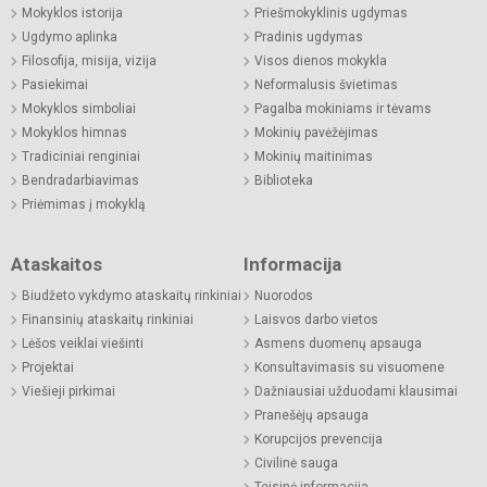
Mokyklos istorija
Priešmokyklinis ugdymas
Ugdymo aplinka
Pradinis ugdymas
Filosofija, misija, vizija
Visos dienos mokykla
Pasiekimai
Neformalusis švietimas
Mokyklos simboliai
Pagalba mokiniams ir tėvams
Mokyklos himnas
Mokinių pavėžėjimas
Tradiciniai renginiai
Mokinių maitinimas
Bendradarbiavimas
Biblioteka
Priėmimas į mokyklą
Ataskaitos
Informacija
Biudžeto vykdymo ataskaitų rinkiniai
Nuorodos
Finansinių ataskaitų rinkiniai
Laisvos darbo vietos
Lėšos veiklai viešinti
Asmens duomenų apsauga
Projektai
Konsultavimasis su visuomene
Viešieji pirkimai
Dažniausiai užduodami klausimai
Pranešėjų apsauga
Korupcijos prevencija
Civilinė sauga