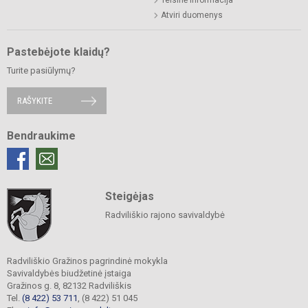
Teisinė informacija
Atviri duomenys
Pastebėjote klaidų?
Turite pasiūlymų?
RAŠYKITE
Bendraukime
Steigėjas
Radviliškio rajono savivaldybė
Radviliškio Gražinos pagrindinė mokykla
Savivaldybės biudžetinė įstaiga
Gražinos g. 8, 82132 Radviliškis
Tel.
(8 422) 53 711
, (8 422) 51 045