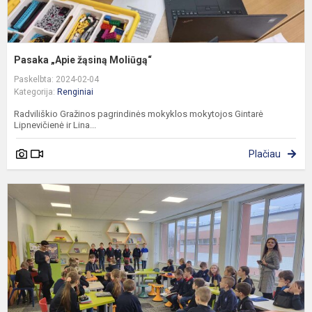
Pasaka „Apie žąsiną Moliūgą“
Paskelbta: 2024-02-04
Kategorija:
Renginiai
Radviliškio Gražinos pagrindinės mokyklos mokytojos Gintarė
Lipnevičienė ir Lina...
Plačiau
I
v