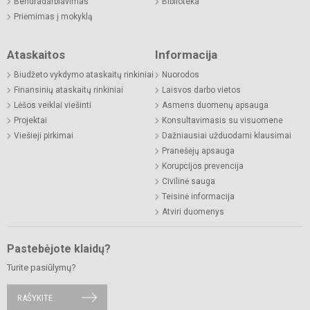
Bendradarbiavimas
Biblioteka
Priėmimas į mokyklą
Ataskaitos
Informacija
Biudžeto vykdymo ataskaitų rinkiniai
Nuorodos
Finansinių ataskaitų rinkiniai
Laisvos darbo vietos
Lėšos veiklai viešinti
Asmens duomenų apsauga
Projektai
Konsultavimasis su visuomene
Viešieji pirkimai
Dažniausiai užduodami klausimai
Pranešėjų apsauga
Korupcijos prevencija
Civilinė sauga
Teisinė informacija
Atviri duomenys
Pastebėjote klaidų?
Turite pasiūlymų?
RAŠYKITE