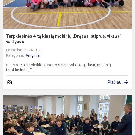
Tarpklasinės 4-tų klasių mokinių „Drąsūs, stiprūs, vikrūs“
varžybos
Paskelbta: 2024-01-23
Kategorija:
Renginiai
Sausio 19 d mokyklos sporto salėje vyko 4-tų klasių mokinių
tarpklasinės „D...
Plačiau
A
p
„
n
į
a