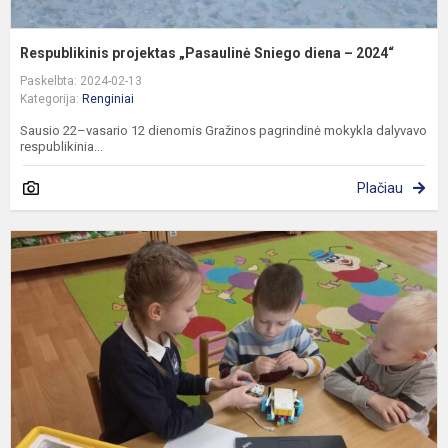
Respublikinis projektas „Pasaulinė Sniego diena – 2024“
Paskelbta: 2024-02-13
Kategorija:
Renginiai
Sausio 22–vasario 12 dienomis Gražinos pagrindinė mokykla dalyvavo
respublikinia...
Plačiau
P
„
ž
M