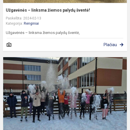
Užgavėnės – linksma žiemos palydų šventė!
Paskelbta: 2024-02-13
Kategorija:
Renginiai
Užgavėnės – linksma žiemos palydų šventė,
Plačiau
R
p
„
S
d
–
2