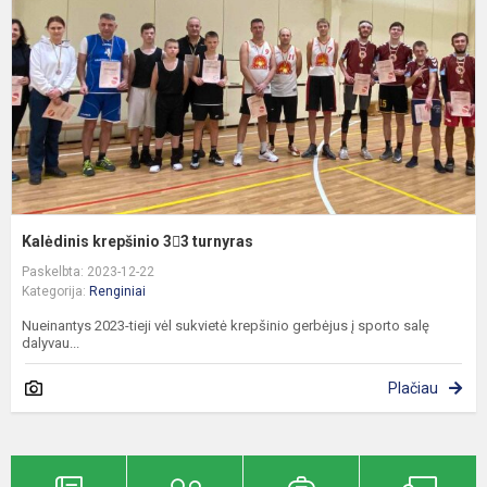
t
Kalėdinis krepšinio 33 turnyras
Paskelbta: 2023-12-22
Kategorija:
Renginiai
Nueinantys 2023-tieji vėl sukvietė krepšinio gerbėjus į sporto salę
dalyvau...
Plačiau