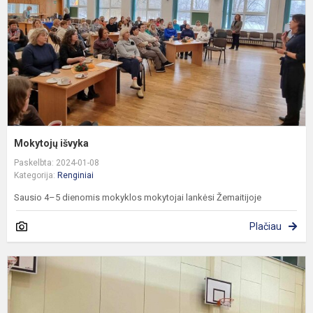
Mokytojų išvyka
Paskelbta: 2024-01-08
Kategorija:
Renginiai
Sausio 4–5 dienomis mokyklos mokytojai lankėsi Žemaitijoje
Plačiau
K
k
3