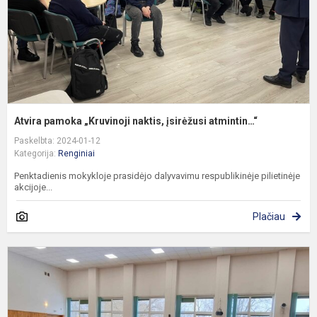
Atvira pamoka „Kruvinoji naktis, įsirėžusi atmintin…“
Paskelbta: 2024-01-12
Kategorija:
Renginiai
Penktadienis mokykloje prasidėjo dalyvavimu respublikinėje pilietinėje
akcijoje...
Plačiau
M
i