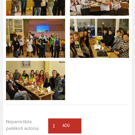
Nepamirškite
2
AČIŪ
padėkoti autoriui