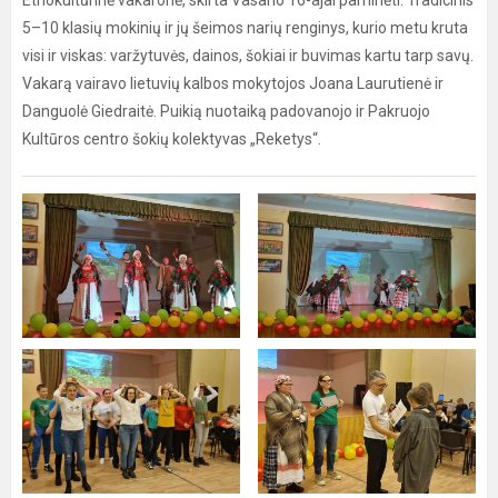
Etnokultūrinė vakaronė, skirta Vasario 16-ajai paminėti. Tradicinis
5–10 klasių mokinių ir jų šeimos narių renginys, kurio metu kruta
visi ir viskas: varžytuvės, dainos, šokiai ir buvimas kartu tarp savų.
Vakarą vairavo lietuvių kalbos mokytojos Joana Laurutienė ir
Danguolė Giedraitė. Puikią nuotaiką padovanojo ir Pakruojo
Kultūros centro šokių kolektyvas „Reketys“.