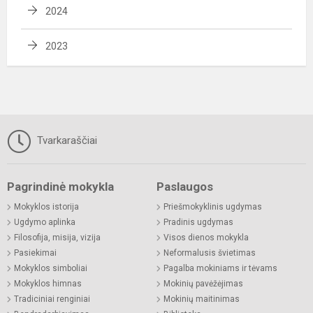
2024
2023
Tvarkaraščiai
Pagrindinė mokykla
Paslaugos
Mokyklos istorija
Priešmokyklinis ugdymas
Ugdymo aplinka
Pradinis ugdymas
Filosofija, misija, vizija
Visos dienos mokykla
Pasiekimai
Neformalusis švietimas
Mokyklos simboliai
Pagalba mokiniams ir tėvams
Mokyklos himnas
Mokinių pavėžėjimas
Tradiciniai renginiai
Mokinių maitinimas