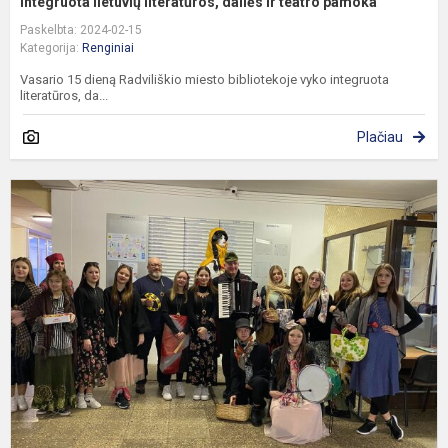
Integruota lietuvių literatūros, dailės ir teatro pamoka
Paskelbta: 2024-02-15
Kategorija:
Renginiai
Vasario 15 dieną Radviliškio miesto bibliotekoje vyko integruota
literatūros, da...
Plačiau
U
–
l
ž
p
š