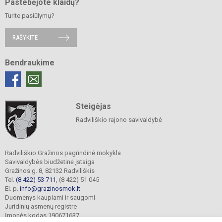
Pastebėjote klaidų?
Turite pasiūlymų?
RAŠYKITE
Bendraukime
Steigėjas
Radviliškio rajono savivaldybė
Radviliškio Gražinos pagrindinė mokykla
Savivaldybės biudžetinė įstaiga
Gražinos g. 8, 82132 Radviliškis
Tel.
(8 422) 53 711
, (8 422) 51 045
El. p.
info@grazinosmok.lt
Duomenys kaupiami ir saugomi
Juridinių asmenų registre
Įmonės kodas 190671637