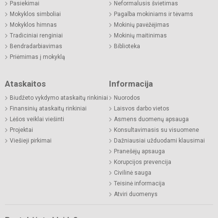
Pasiekimai
Neformalusis švietimas
Mokyklos simboliai
Pagalba mokiniams ir tėvams
Mokyklos himnas
Mokinių pavėžėjimas
Tradiciniai renginiai
Mokinių maitinimas
Bendradarbiavimas
Biblioteka
Priėmimas į mokyklą
Ataskaitos
Informacija
Biudžeto vykdymo ataskaitų rinkiniai
Nuorodos
Finansinių ataskaitų rinkiniai
Laisvos darbo vietos
Lėšos veiklai viešinti
Asmens duomenų apsauga
Projektai
Konsultavimasis su visuomene
Viešieji pirkimai
Dažniausiai užduodami klausimai
Pranešėjų apsauga
Korupcijos prevencija
Civilinė sauga
Teisinė informacija
Atviri duomenys