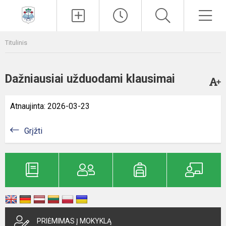
Paieška
Men
Titulinis
Dažniausiai užduodami klausimai
Atnaujinta: 2026-03-23
Grįžti
PRIĖMIMAS Į MOKYKLĄ