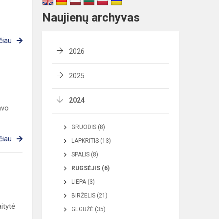
Naujienų archyvas
čiau
2026
2025
2024
avo
GRUODIS (8)
čiau
LAPKRITIS (13)
SPALIS (8)
RUGSĖJIS (6)
LIEPA (3)
BIRŽELIS (21)
itytė
GEGUŽĖ (35)