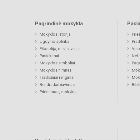
Pagrindinė mokykla
Pasl
Mokyklos istorija
Prie
Ugdymo aplinka
Prad
Filosofija, misija, vizija
Viso
Pasiekimai
Nefo
Mokyklos simboliai
Paga
Mokyklos himnas
Moki
Tradiciniai renginiai
Moki
Bendradarbiavimas
Bibl
Priėmimas į mokyklą