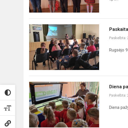
skaitytojų
apdovanoji...
Paskaita
Paskaita
5–
Paskelbta:
8
klasių
Rugsėjo 9 
mokiniams
apie
saugų
elgesį
gatvėje
Diena
Diena p
pažymėta
Paskelbta:
personalizuotų
maišelių
Diena paž
gamyba