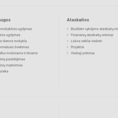
augos
Ataskaitos
šmokyklinis ugdymas
Biudžeto vykdymo ataskaitų rin
inis ugdymas
Finansinių ataskaitų rinkiniai
s dienos mokykla
Lėšos veiklai viešinti
rmalusis švietimas
Projektai
lba mokiniams ir tėvams
Viešieji pirkimai
nių pavėžėjimas
nių maitinimas
ioteka