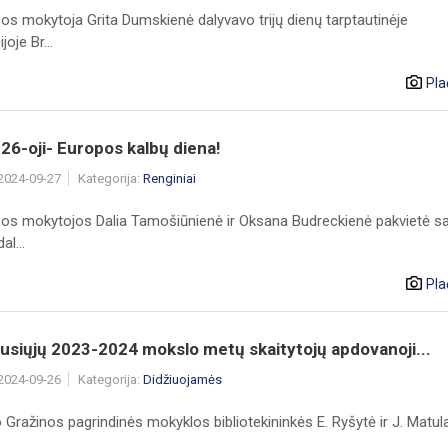
os mokytoja Grita Dumskienė dalyvavo trijų dienų tarptautinėje
oje Br...
Pla
26-oji- Europos kalbų diena!
 2024-09-27
Kategorija:
Renginiai
bos mokytojos Dalia Tamošiūnienė ir Oksana Budreckienė pakvietė s
al...
Pla
ausiųjų 2023-2024 mokslo metų skaitytojų apdovanoji...
 2024-09-26
Kategorija:
Didžiuojamės
o Gražinos pagrindinės mokyklos bibliotekininkės E. Ryšytė ir J. Matula