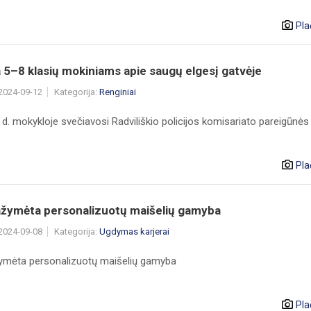
Pla
 5–8 klasių mokiniams apie saugų elgesį gatvėje
 2024-09-12
Kategorija:
Renginiai
d. mokykloje svečiavosi Radviliškio policijos komisariato pareigūnės
Pla
ažymėta personalizuotų maišelių gamyba
 2024-09-08
Kategorija:
Ugdymas karjerai
ymėta personalizuotų maišelių gamyba
Pla