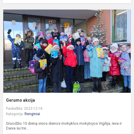
G
a
Gerumo akcija
Paskelbta: 2023-12-18
Kategorija:
Renginiai
Gruodžio 15 dieną visos dienos mokyklos mokytojos Vigilija, Ieva ir
Daiva su tre...