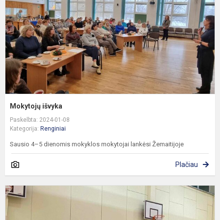
Mokytojų išvyka
Paskelbta: 2024-01-08
Kategorija:
Renginiai
Sausio 4–5 dienomis mokyklos mokytojai lankėsi Žemaitijoje
Plačiau
K
k
3