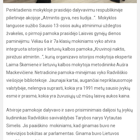
Penktadienis mokykloje prasidėjo dalyvavimu respublikinėje
pilietinėje akcijoje „Atmintis gyva, nes liudija…“. Mokyklos
languose sužibo Sausio 13-osios aukų atminimui uždegtos
žvakelės, o pirmoji pamoka prasidėjo Laisvės gynėjų dienos
paminėjimu. Vėliau 6a ir 7a klasių mokiniams vyko atvira
integruota istorijos ir lietuvių kalbos pamoka „Kruvinoji naktis,
įsirėžusi atmintin…“, kurią organizavo istorijos mokytoja ekspertė
Laima Škėmienė ir lietuvių kalbos mokytoja metodininkė Aušra
Mackevičienė. Netradicinė pamoka-minėjimas vyko Radviliškio
viešojoje bibliotekoje. Jaunajai kartai, augančiai nepriklausomoje
valstybėje, nelengva suprasti, kokia yra 1991 metų sausio įvykių
esmė ir prasmė, kokia yra žuvusiųjų už mūsų laisvę aukos kaina.
Atviroje pamokoje dalyvavo ir savo prisiminimais dalijosi tų įvykių
liudininkas Radviliškio savivaldybės Tarybos narys Vytautas
Simelis. Jis paaiškino mokiniams, kad ginamas buvo ne
televizijos bokštas ar parlamentas. Ginama buvo Lietuvos