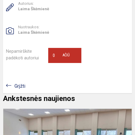
Autorius:
Laima Škėmienė
Nuotraukos:
Laima Škėmienė
Nepamirškite
0
AČIŪ
padėkoti autoriui
Grįžti
Ankstesnės naujienos
M
i