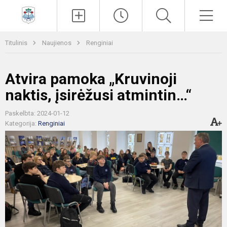
Paieška
Men
Titulinis
Naujienos
Renginiai
Atvira pamoka „Kruvinoji
naktis, įsirėžusi atmintin…“
Paskelbta: 2024-01-12
Kategorija:
Renginiai