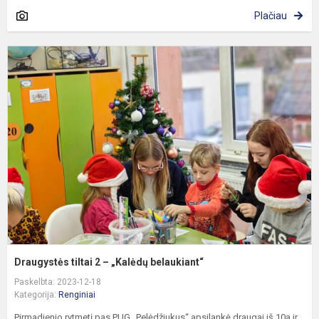
Plačiau
D
ti
2
–
„
b
Draugystės tiltai 2 – „Kalėdų belaukiant“
Paskelbta: 2023-12-18
Kategorija:
Renginiai
Pirmadienio rytmetį pas PUG „Pelėdžiukus“ apsilankė draugai iš 10a ir