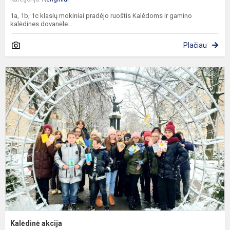
1a, 1b, 1c klasių mokiniai pradėjo ruoštis Kalėdoms ir gamino
kalėdines dovanėle...
Plačiau
K
a
Kalėdinė akcija