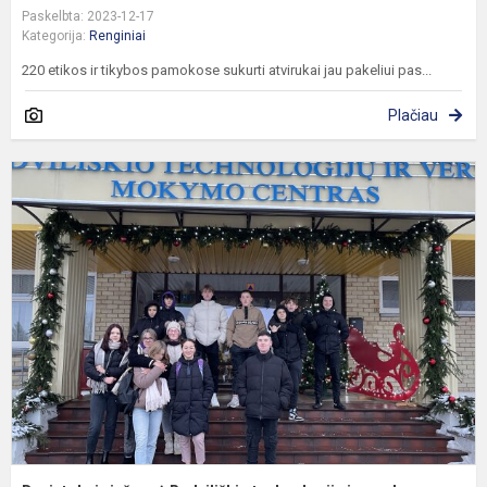
Paskelbta: 2023-12-17
Kategorija:
Renginiai
220 etikos ir tikybos pamokose sukurti atvirukai jau pakeliui pas...
Plačiau
D
v
R
t
ir
v
m