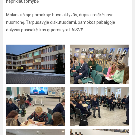
nepriklausomybė.
Mokiniai šioje pamokoje buvo aktyvūs, drąsiai reiškė savo
nuomonę. Tarpusavyje diskutuodami, pamokos pabaigoje
dalyviai pasisakė, kas gi jiems yra LAISVĖ.