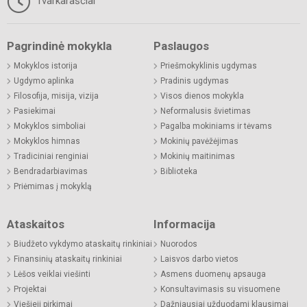
Tvarkaraščiai
Pagrindinė mokykla
Paslaugos
Mokyklos istorija
Priešmokyklinis ugdymas
Ugdymo aplinka
Pradinis ugdymas
Filosofija, misija, vizija
Visos dienos mokykla
Pasiekimai
Neformalusis švietimas
Mokyklos simboliai
Pagalba mokiniams ir tėvams
Mokyklos himnas
Mokinių pavėžėjimas
Tradiciniai renginiai
Mokinių maitinimas
Bendradarbiavimas
Biblioteka
Priėmimas į mokyklą
Ataskaitos
Informacija
Biudžeto vykdymo ataskaitų rinkiniai
Nuorodos
Finansinių ataskaitų rinkiniai
Laisvos darbo vietos
Lėšos veiklai viešinti
Asmens duomenų apsauga
Projektai
Konsultavimasis su visuomene
Viešieji pirkimai
Dažniausiai užduodami klausimai