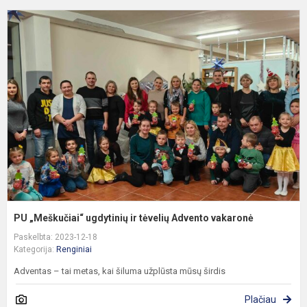
P
„
u
ir
t
A
v
PU „Meškučiai“ ugdytinių ir tėvelių Advento vakaronė
Paskelbta: 2023-12-18
Kategorija:
Renginiai
Adventas – tai metas, kai šiluma užplūsta mūsų širdis
Plačiau