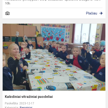
10b.
Plačiau
K
v
p
Kalėdiniai vitražiniai puodeliai
Paskelbta: 2023-12-17
Kategorija:
Renginiai