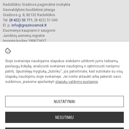
Radviliškio Gražinos pagrindinė mokykla
Savivaldybės biudžetinė įstaiga
Gražinos g. 8, 82132 Radviliškis
Tel.
(8 422) 53 711
, (8 422) 51 045
El. p.
info@grazinosmok.lt
Duomenys kaupiami ir saugomi
Juridinių asmenų registre
Įmonės kodas 190671637
Šioje svetainėje naudojame slapukus siekdami užtikrinti jums teikiamų
© 2022. Radviliškio Gražinos pagrindinė mokykla. Visos teisės saugomos.
Kopijuoti turinį be raštiško įstaigos administracijos sutikimo griežtai draudžiama.
paslaugų kokybę, analizuoti svetainės naudojimą ir optimizuoti naršymo
patirtį. Spustelėję mygtuką „Sutinku“, jūs patvirtinate, kad sutinkate su visų
Prieinamumo paraiška
Slapukų valdymas
slapukų naudojimu šioje svetainėje. Jei norite atšaukti arba pakeisti savo
sutikimus, prašome apsilankyti
slapukų valdymo puslapyje
.
Sumanus būdas atnaujinti
mokyklos interneto
svetainę
NUSTATYMAI
NESUTINKU