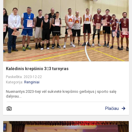
t
Kalėdinis krepšinio 33 turnyras
Paskelbta: 2023-12-22
Kategorija:
Renginiai
Nueinantys 2023-tieji vėl sukvietė krepšinio gerbėjus į sporto salę
dalyvau...
Plačiau
P
k