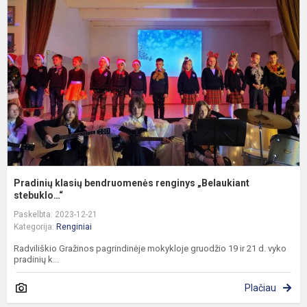
b
r
„
s
Pradinių klasių bendruomenės renginys „Belaukiant
stebuklo…“
Paskelbta: 2023-12-21
Kategorija:
Renginiai
Radviliškio Gražinos pagrindinėje mokykloje gruodžio 19 ir 21 d. vyko
pradinių k...
Plačiau