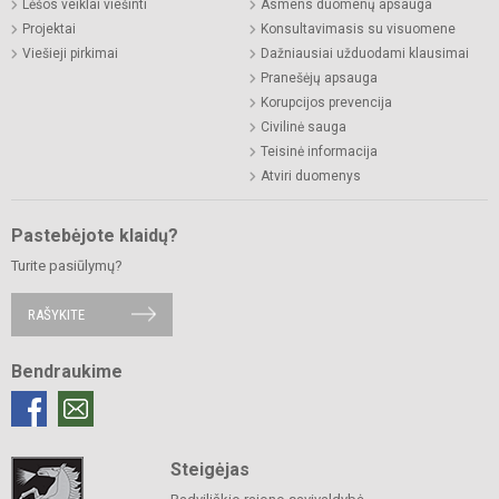
Lėšos veiklai viešinti
Asmens duomenų apsauga
Projektai
Konsultavimasis su visuomene
Viešieji pirkimai
Dažniausiai užduodami klausimai
Pranešėjų apsauga
Korupcijos prevencija
Civilinė sauga
Teisinė informacija
Atviri duomenys
Pastebėjote klaidų?
Turite pasiūlymų?
RAŠYKITE
Bendraukime
Steigėjas