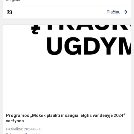
Plačiau
P
„
p
ir
s
e
v
2
Programos „Mokėk plaukti ir saugiai elgtis vandenyje 2024“
varžybos
Paskelbta: 2024-06-13