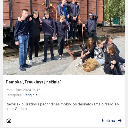
„
į
n
Pamoka „Traukinys į nežinią“
Paskelbta: 2024-06-16
Kategorija:
Renginiai
Radviliškio Gražinos pagrindinės mokyklos dešimtokams birželio 14-
ąją – Gedulo i...
Plačiau