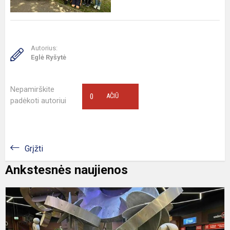
Autorius:
Eglė Ryšytė
Nepamirškite
0
AČIŪ
padėkoti autoriui
Grįžti
Ankstesnės naujienos
T
d
v
a