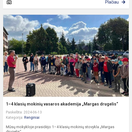
Plačiau
1
4
k
m
v
a
„
d
1–4 klasių mokinių vasaros akademija „Margas drugelis“
Paskelbta: 2024-06-13
Kategorija:
Renginiai
Mūsų mokykloje prasidėjo 1–4 klasių mokinių stovykla „Margas
drugelis“.