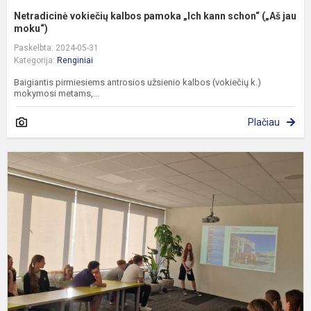
Netradicinė vokiečių kalbos pamoka „Ich kann schon“ („Aš jau
moku“)
Paskelbta: 2024-05-31
Kategorija:
Renginiai
Baigiantis pirmiesiems antrosios užsienio kalbos (vokiečių k.)
mokymosi metams,...
Plačiau
„
m
m
R