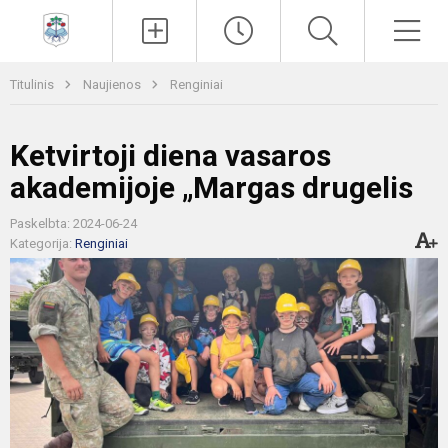
Paieška
Men
Titulinis
Naujienos
Renginiai
Ketvirtoji diena vasaros
akademijoje „Margas drugelis
Paskelbta: 2024-06-24
Kategorija:
Renginiai