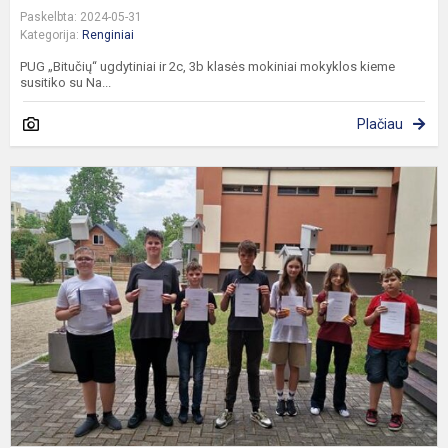
Paskelbta: 2024-05-31
Kategorija:
Renginiai
PUG „Bitučių“ ugdytiniai ir 2c, 3b klasės mokiniai mokyklos kieme
susitiko su Na...
Plačiau
N
v
k
p
„
k
s
(
j..