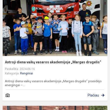
v
v
a
„
d
Antroji diena vaikų vasaros akademijoje „Margas drugelis“
Paskelbta: 2024-06-16
Kategorija:
Renginiai
Antroji diena vaikų vasaros akademijoje „Margas drugelis“ prasidėjo
energingai –...
Plačiau
P