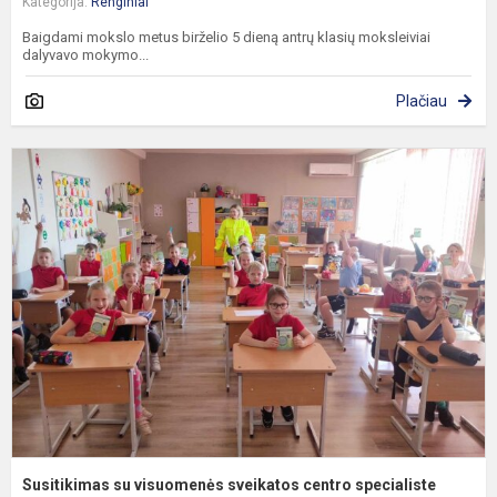
Kategorija:
Renginiai
Baigdami mokslo metus birželio 5 dieną antrų klasių moksleiviai
dalyvavo mokymo...
Plačiau
S
s
v
s
c
s
Susitikimas su visuomenės sveikatos centro specialiste