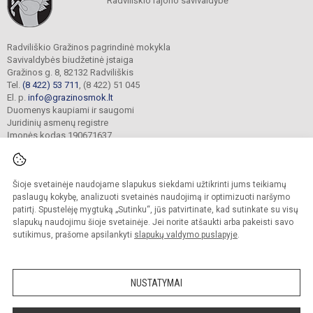
Radviliškio rajono savivaldybė
Radviliškio Gražinos pagrindinė mokykla
Savivaldybės biudžetinė įstaiga
Gražinos g. 8, 82132 Radviliškis
Tel.
(8 422) 53 711
, (8 422) 51 045
El. p.
info@grazinosmok.lt
Duomenys kaupiami ir saugomi
Juridinių asmenų registre
Įmonės kodas 190671637
Šioje svetainėje naudojame slapukus siekdami užtikrinti jums teikiamų
© 2022. Radviliškio Gražinos pagrindinė mokykla. Visos teisės saugomos.
Kopijuoti turinį be raštiško įstaigos administracijos sutikimo griežtai draudžiama.
paslaugų kokybę, analizuoti svetainės naudojimą ir optimizuoti naršymo
patirtį. Spustelėję mygtuką „Sutinku“, jūs patvirtinate, kad sutinkate su visų
Prieinamumo paraiška
Slapukų valdymas
slapukų naudojimu šioje svetainėje. Jei norite atšaukti arba pakeisti savo
sutikimus, prašome apsilankyti
slapukų valdymo puslapyje
.
Sumanus būdas atnaujinti
mokyklos interneto
svetainę
NUSTATYMAI