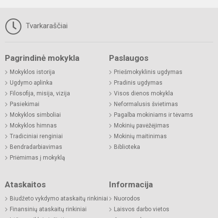
Tvarkaraščiai
Pagrindinė mokykla
Paslaugos
Mokyklos istorija
Priešmokyklinis ugdymas
Ugdymo aplinka
Pradinis ugdymas
Filosofija, misija, vizija
Visos dienos mokykla
Pasiekimai
Neformalusis švietimas
Mokyklos simboliai
Pagalba mokiniams ir tėvams
Mokyklos himnas
Mokinių pavėžėjimas
Tradiciniai renginiai
Mokinių maitinimas
Bendradarbiavimas
Biblioteka
Priėmimas į mokyklą
Ataskaitos
Informacija
Biudžeto vykdymo ataskaitų rinkiniai
Nuorodos
Finansinių ataskaitų rinkiniai
Laisvos darbo vietos