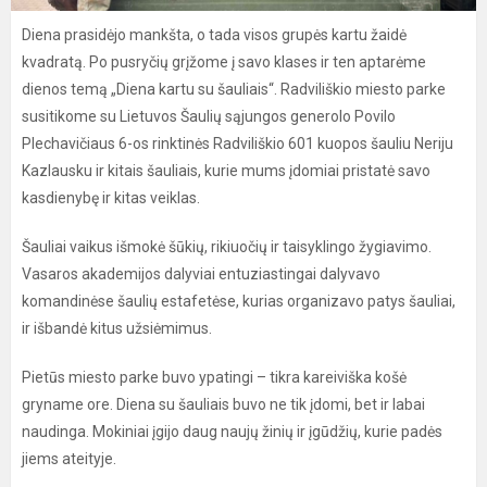
Diena prasidėjo mankšta, o tada visos grupės kartu žaidė
kvadratą. Po pusryčių grįžome į savo klases ir ten aptarėme
dienos temą „Diena kartu su šauliais“. Radviliškio miesto parke
susitikome su Lietuvos Šaulių sąjungos generolo Povilo
Plechavičiaus 6-os rinktinės Radviliškio 601 kuopos šauliu Neriju
Kazlausku ir kitais šauliais, kurie mums įdomiai pristatė savo
kasdienybę ir kitas veiklas.
Šauliai vaikus išmokė šūkių, rikiuočių ir taisyklingo žygiavimo.
Vasaros akademijos dalyviai entuziastingai dalyvavo
komandinėse šaulių estafetėse, kurias organizavo patys šauliai,
ir išbandė kitus užsiėmimus.
Pietūs miesto parke buvo ypatingi – tikra kareiviška košė
gryname ore. Diena su šauliais buvo ne tik įdomi, bet ir labai
naudinga. Mokiniai įgijo daug naujų žinių ir įgūdžių, kurie padės
jiems ateityje.