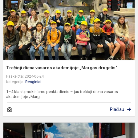
„
d
Trečioji diena vasaros akademijoje „Margas drugelis“
Paskelbta: 2024-06-24
Kategorija:
Renginiai
1–4 klasių mokiniams penktadienis – jau trečioji diena vasaros
akademijoje „Marg...
Plačiau
A
d