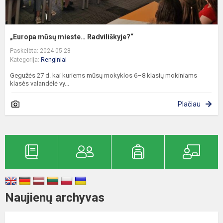
„Europa mūsų mieste… Radviliškyje?“
Paskelbta: 2024-05-28
Kategorija:
Renginiai
Gegužės 27 d. kai kuriems mūsų mokyklos 6–8 klasių mokiniams
klasės valandėlė vy...
Plačiau
Naujienų archyvas