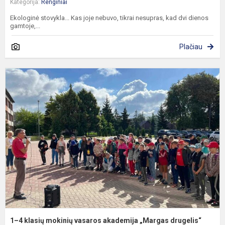
Kategorija:
Renginiai
Ekologinė stovykla... Kas joje nebuvo, tikrai nesupras, kad dvi dienos
gamtoje,...
Plačiau
1
4
k
m
v
a
„
d
1–4 klasių mokinių vasaros akademija „Margas drugelis“