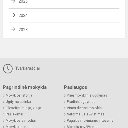
2025
2024
2023
Tvarkaraščiai
Pagrindinė mokykla
Paslaugos
Mokyklos istorija
Priešmokyklinis ugdymas
Ugdymo aplinka
Pradinis ugdymas
Filosofija, misija, vizija
Visos dienos mokykla
Pasiekimai
Neformalusis švietimas
Mokyklos simboliai
Pagalba mokiniams ir tėvams
Mokyklos himnas
Mokinių pavėžėjimas