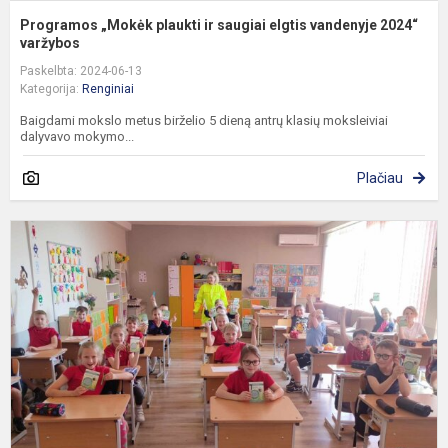
Programos „Mokėk plaukti ir saugiai elgtis vandenyje 2024“
varžybos
Paskelbta: 2024-06-13
Kategorija:
Renginiai
Baigdami mokslo metus birželio 5 dieną antrų klasių moksleiviai
dalyvavo mokymo...
Plačiau
S
s
v
s
c
s