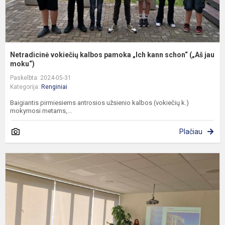
j..
Netradicinė vokiečių kalbos pamoka „Ich kann schon“ („Aš jau
moku“)
Paskelbta: 2024-05-31
Kategorija:
Renginiai
Baigiantis pirmiesiems antrosios užsienio kalbos (vokiečių k.)
mokymosi metams,...
Plačiau
„
m
m
R