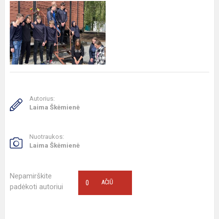
Autorius:
Laima Škėmienė
Nuotraukos:
Laima Škėmienė
Nepamirškite
0
AČIŪ
padėkoti autoriui