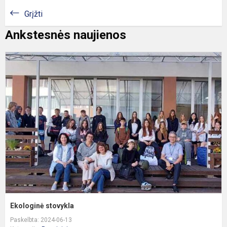
Grįžti
Ankstesnės naujienos
E
s
Ekologinė stovykla
Paskelbta: 2024-06-13