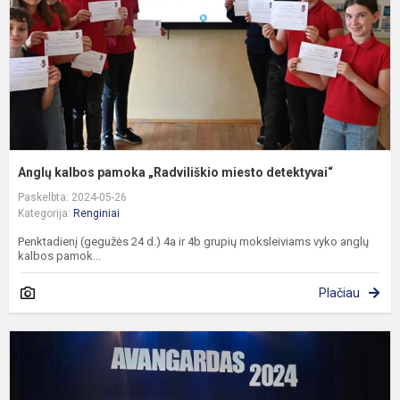
d
Anglų kalbos pamoka „Radviliškio miesto detektyvai“
Paskelbta: 2024-05-26
Kategorija:
Renginiai
Penktadienį (gegužės 24 d.) 4a ir 4b grupių moksleiviams vyko anglų
kalbos pamok...
Plačiau
R
r
,