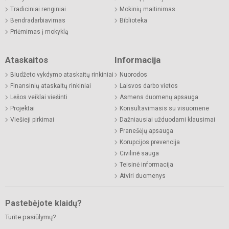
Tradiciniai renginiai
Mokinių maitinimas
Bendradarbiavimas
Biblioteka
Priėmimas į mokyklą
Ataskaitos
Informacija
Biudžeto vykdymo ataskaitų rinkiniai
Nuorodos
Finansinių ataskaitų rinkiniai
Laisvos darbo vietos
Lėšos veiklai viešinti
Asmens duomenų apsauga
Projektai
Konsultavimasis su visuomene
Viešieji pirkimai
Dažniausiai užduodami klausimai
Pranešėjų apsauga
Korupcijos prevencija
Civilinė sauga
Teisinė informacija
Atviri duomenys
Pastebėjote klaidų?
Turite pasiūlymų?