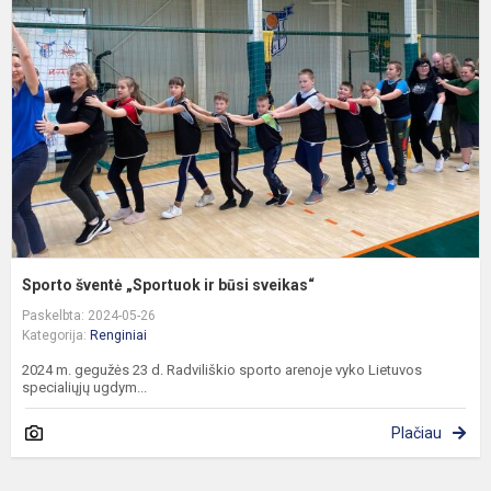
„
ir
b
s
Sporto šventė „Sportuok ir būsi sveikas“
Paskelbta: 2024-05-26
Kategorija:
Renginiai
2024 m. gegužės 23 d. Radviliškio sporto arenoje vyko Lietuvos
specialiųjų ugdym...
Plačiau