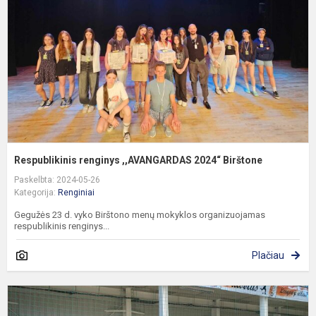
2
B
Respublikinis renginys ,,AVANGARDAS 2024“ Birštone
Paskelbta: 2024-05-26
Kategorija:
Renginiai
Gegužės 23 d. vyko Birštono menų mokyklos organizuojamas
respublikinis renginys...
Plačiau
S
š