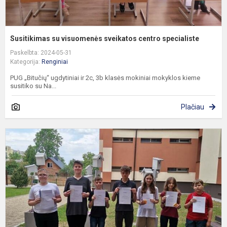
Susitikimas su visuomenės sveikatos centro specialiste
Paskelbta: 2024-05-31
Kategorija:
Renginiai
PUG „Bitučių“ ugdytiniai ir 2c, 3b klasės mokiniai mokyklos kieme
susitiko su Na...
Plačiau
N
v
k
p
„
k
s
(