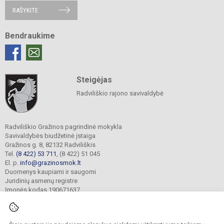
RAŠYKITE
Bendraukime
Steigėjas
Radviliškio rajono savivaldybė
Radviliškio Gražinos pagrindinė mokykla
Savivaldybės biudžetinė įstaiga
Gražinos g. 8, 82132 Radviliškis
Tel.
(8 422) 53 711
, (8 422) 51 045
El. p.
info@grazinosmok.lt
Duomenys kaupiami ir saugomi
Juridinių asmenų registre
Įmonės kodas 190671637