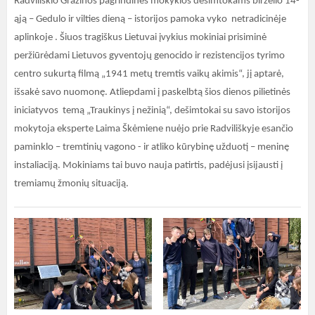
Radviliškio Gražinos pagrindinės mokyklos dešimtokams birželio 14-
ąją – Gedulo ir vilties dieną – istorijos pamoka vyko netradicinėje
aplinkoje . Šiuos tragiškus Lietuvai įvykius mokiniai prisiminė
peržiūrėdami Lietuvos gyventojų genocido ir rezistencijos tyrimo
centro sukurtą filmą „1941 metų tremtis vaikų akimis“, jį aptarė,
išsakė savo nuomonę. Atliepdami į paskelbtą šios dienos pilietinės
iniciatyvos temą „Traukinys į nežinią“, dešimtokai su savo istorijos
mokytoja eksperte Laima Škėmiene nuėjo prie Radviliškyje esančio
paminklo – tremtinių vagono - ir atliko kūrybinę užduotį – meninę
instaliaciją. Mokiniams tai buvo nauja patirtis, padėjusi įsijausti į
tremiamų žmonių situaciją.