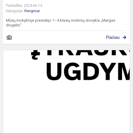
Paskelbta: 2024-06-13
Kategorija:
Renginiai
Mūsų mokykloje prasidėjo 1–4 klasių mokinių stovykla „Margas
drugelis“.
Plačiau
P
„
p
ir
s
e
v
2