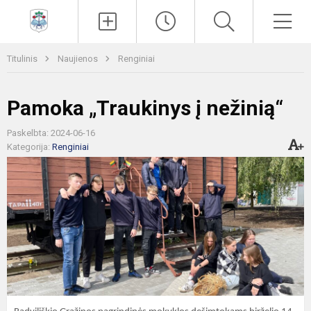
Paieška
Men
Titulinis
Naujienos
Renginiai
Pamoka „Traukinys į nežinią“
Paskelbta: 2024-06-16
Kategorija:
Renginiai