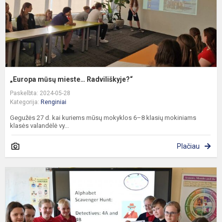
„Europa mūsų mieste… Radviliškyje?“
Paskelbta: 2024-05-28
Kategorija:
Renginiai
Gegužės 27 d. kai kuriems mūsų mokyklos 6–8 klasių mokiniams
klasės valandėlė vy...
Plačiau
A
k
p
„
m