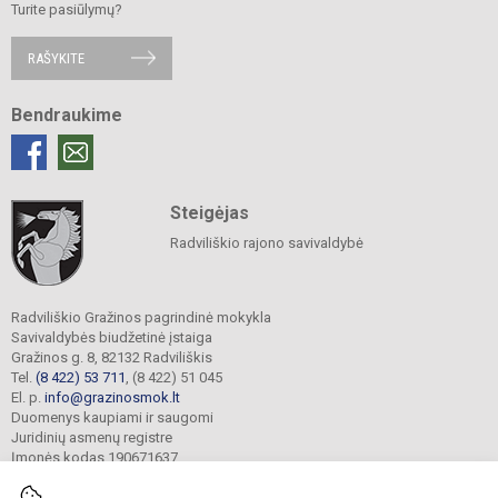
Turite pasiūlymų?
RAŠYKITE
Bendraukime
Steigėjas
Radviliškio rajono savivaldybė
Radviliškio Gražinos pagrindinė mokykla
Savivaldybės biudžetinė įstaiga
Gražinos g. 8, 82132 Radviliškis
Tel.
(8 422) 53 711
, (8 422) 51 045
El. p.
info@grazinosmok.lt
Duomenys kaupiami ir saugomi
Juridinių asmenų registre
Įmonės kodas 190671637