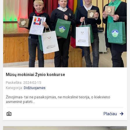
Ž
k
Mūsų mokiniai Žynio konkurse
Paskelbta: 2024-02-15
Kategorija:
Didžiuojamės
Žinojimas- tai ne pasakojimas, ne mokslinė teorija, o kiekvieno
asmeninė patirti...
Plačiau
S