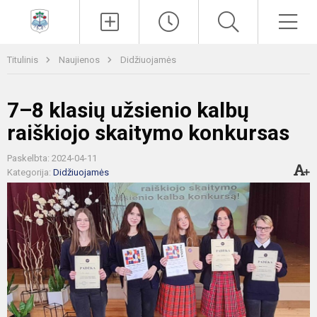
Paieška
Men
Titulinis
Naujienos
Didžiuojamės
7–8 klasių užsienio kalbų
raiškiojo skaitymo konkursas
Paskelbta: 2024-04-11
Kategorija:
Didžiuojamės