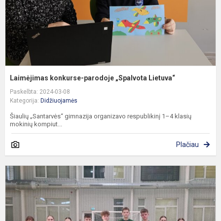
Laimėjimas konkurse-parodoje „Spalvota Lietuva“
Paskelbta: 2024-03-08
Kategorija:
Didžiuojamės
Šiaulių „Santarvės“ gimnazija organizavo respublikinį 1–4 klasių
mokinių kompiut...
Plačiau
K
3
v