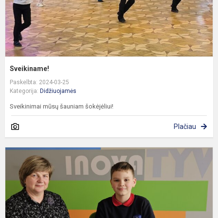
Sveikiname!
Paskelbta: 2024-03-25
Kategorija:
Didžiuojamės
Sveikinimai mūsų šauniam šokėjėliui!
Plačiau
L
k
p
„
L