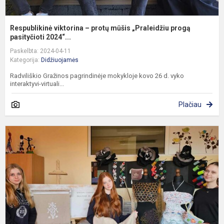
Respublikinė viktorina – protų mūšis „Praleidžiu progą
pasityčioti 2024“...
Paskelbta: 2024-04-11
Kategorija:
Didžiuojamės
Radviliškio Gražinos pagrindinėje mokykloje kovo 26 d. vyko
interaktyvi-virtuali...
Plačiau
R
t
o