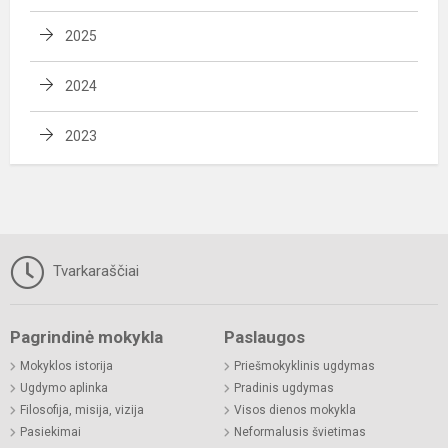
2025
2024
2023
Tvarkaraščiai
Pagrindinė mokykla
Paslaugos
Mokyklos istorija
Priešmokyklinis ugdymas
Ugdymo aplinka
Pradinis ugdymas
Filosofija, misija, vizija
Visos dienos mokykla
Pasiekimai
Neformalusis švietimas