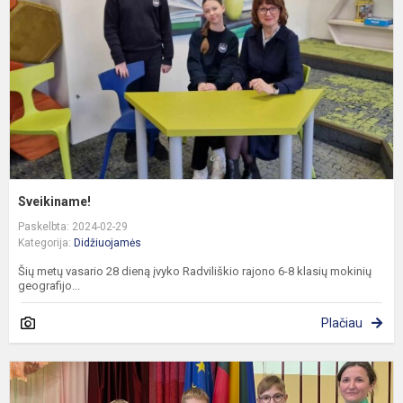
Sveikiname!
Paskelbta: 2024-02-29
Kategorija:
Didžiuojamės
Šių metų vasario 28 dieną įvyko Radviliškio rajono 6-8 klasių mokinių
geografijo...
Plačiau
M
m