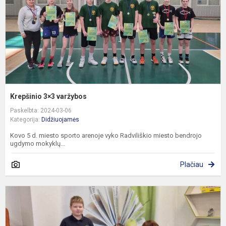
Krepšinio 3×3 varžybos
Paskelbta: 2024-03-06
Kategorija:
Didžiuojamės
Kovo 5 d. miesto sporto arenoje vyko Radviliškio miesto bendrojo
ugdymo mokyklų...
Plačiau
S