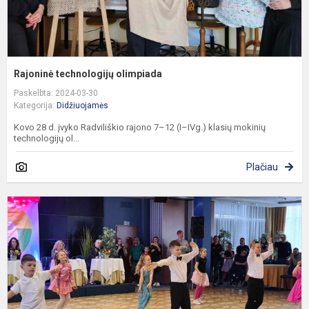
Rajoninė technologijų olimpiada
Paskelbta: 2024-03-30
Kategorija:
Didžiuojamės
Kovo 28 d. įvyko Radviliškio rajono 7–12 (I–IVg.) klasių mokinių
technologijų ol...
Plačiau
S