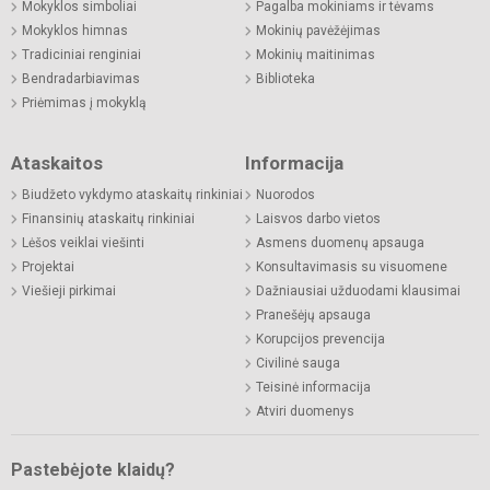
Mokyklos simboliai
Pagalba mokiniams ir tėvams
Mokyklos himnas
Mokinių pavėžėjimas
Tradiciniai renginiai
Mokinių maitinimas
Bendradarbiavimas
Biblioteka
Priėmimas į mokyklą
Ataskaitos
Informacija
Biudžeto vykdymo ataskaitų rinkiniai
Nuorodos
Finansinių ataskaitų rinkiniai
Laisvos darbo vietos
Lėšos veiklai viešinti
Asmens duomenų apsauga
Projektai
Konsultavimasis su visuomene
Viešieji pirkimai
Dažniausiai užduodami klausimai
Pranešėjų apsauga
Korupcijos prevencija
Civilinė sauga
Teisinė informacija
Atviri duomenys
Pastebėjote klaidų?