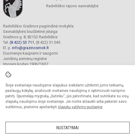
Radviliškio rajono savivaldybė
Radviliškio Gražinos pagrindinė mokykla
Savivaldybės biudžetinė įstaiga
Gražinos g. 8, 82132 Radviliškis
Tel.
(8 422) 53 711
, (8 422) 51 045
El. p.
info@grazinosmok.lt
Duomenys kaupiami ir saugomi
Juridinių asmenų registre
Įmonės kodas 190671637
Šioje svetainėje naudojame slapukus siekdami užtikrinti jums teikiamų
© 2022. Radviliškio Gražinos pagrindinė mokykla. Visos teisės saugomos.
Kopijuoti turinį be raštiško įstaigos administracijos sutikimo griežtai draudžiama.
paslaugų kokybę, analizuoti svetainės naudojimą ir optimizuoti naršymo
patirtį. Spustelėję mygtuką „Sutinku“, jūs patvirtinate, kad sutinkate su visų
Prieinamumo paraiška
Slapukų valdymas
slapukų naudojimu šioje svetainėje. Jei norite atšaukti arba pakeisti savo
sutikimus, prašome apsilankyti
slapukų valdymo puslapyje
.
Sumanus būdas atnaujinti
mokyklos interneto
svetainę
NUSTATYMAI