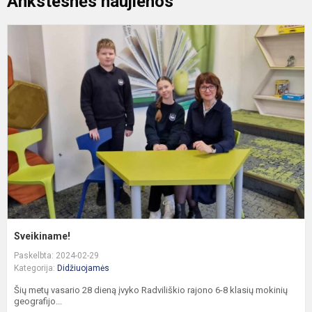
Ankstesnės naujienos
S
Sveikiname!
Paskelbta: 2024-02-29
Kategorija:
Didžiuojamės
Šių metų vasario 28 dieną įvyko Radviliškio rajono 6-8 klasių mokinių
geografijo...