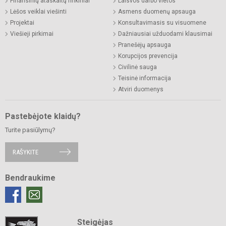
Finansinių ataskaitų rinkiniai
Laisvos darbo vietos
Lėšos veiklai viešinti
Asmens duomenų apsauga
Projektai
Konsultavimasis su visuomene
Viešieji pirkimai
Dažniausiai užduodami klausimai
Pranešėjų apsauga
Korupcijos prevencija
Civilinė sauga
Teisinė informacija
Atviri duomenys
Pastebėjote klaidų?
Turite pasiūlymų?
RAŠYKITE
Bendraukime
Steigėjas