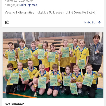
Paskelbta: 2024-02-04
Kategorija:
Didžiuojamės
Vasario 3 dieną mūsų mokyklos 5b klasės mokinė Deina Keršytė d
Plačiau
S
Sveikiname!