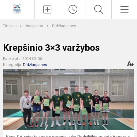
Paieška
Men
Titulinis
Naujienos
Didžiuojamės
Krepšinio 3×3 varžybos
Paskelbta: 2024-03-06
Kategorija:
Didžiuojamės