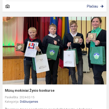
Plačiau
M
m
Ž
k
Mūsų mokiniai Žynio konkurse
Paskelbta: 2024-02-15
Kategorija:
Didžiuojamės