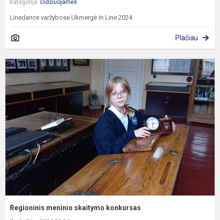
Kategorija:
Didžiuojamės
Linedance varžybose Ukmergė In Line 2024
Plačiau
R
m
s
k
Regioninis meninio skaitymo konkursas