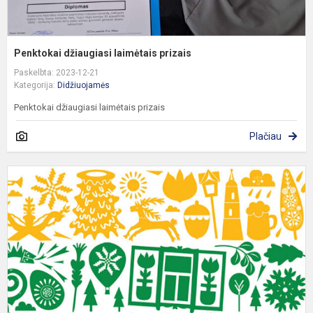
Penktokai džiaugiasi laimėtais prizais
Paskelbta: 2023-12-21
Kategorija:
Didžiuojamės
Penktokai džiaugiasi laimėtais prizais
Plačiau
S
r
e
k
o