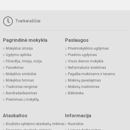
Tvarkaraščiai
Pagrindinė mokykla
Paslaugos
Mokyklos istorija
Priešmokyklinis ugdymas
Ugdymo aplinka
Pradinis ugdymas
Filosofija, misija, vizija
Visos dienos mokykla
Pasiekimai
Neformalusis švietimas
Mokyklos simboliai
Pagalba mokiniams ir tėvams
Mokyklos himnas
Mokinių pavėžėjimas
Tradiciniai renginiai
Mokinių maitinimas
Bendradarbiavimas
Biblioteka
Priėmimas į mokyklą
Ataskaitos
Informacija
Biudžeto vykdymo ataskaitų rinkiniai
Nuorodos