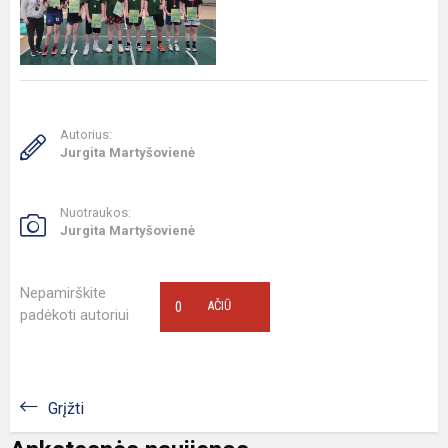
Autorius:
Jurgita Martyšovienė
Nuotraukos:
Jurgita Martyšovienė
Nepamirškite
0
AČIŪ
padėkoti autoriui
Grįžti