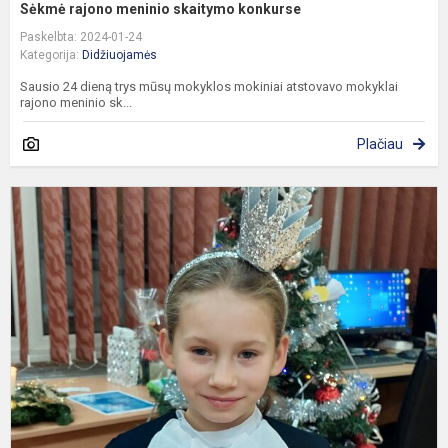
Sėkmė rajono meninio skaitymo konkurse
Paskelbta: 2024-01-24
Kategorija:
Didžiuojamės
Sausio 24 dieną trys mūsų mokyklos mokiniai atstovavo mokyklai
rajono meninio sk...
Plačiau
S
3
k
m
G
M