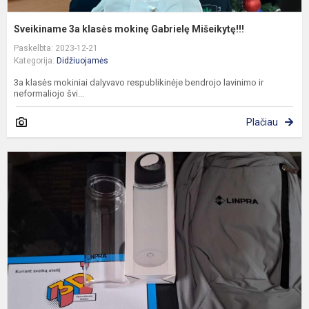
Sveikiname 3a klasės mokinę Gabrielę Mišeikytę!!!
Paskelbta: 2023-12-21
Kategorija:
Didžiuojamės
3a klasės mokiniai dalyvavo respublikinėje bendrojo lavinimo ir
neformaliojo švi...
Plačiau
P
d
l
p