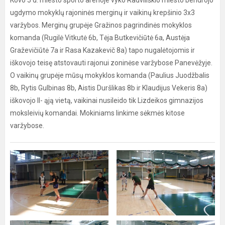
Kovo 5 d. miesto sporto arenoje vyko Radviliškio miesto bendrojo
ugdymo mokyklų rajoninės merginų ir vaikinų krepšinio 3x3
varžybos. Merginų grupėje Gražinos pagrindinės mokyklos
komanda (Rugilė Vitkutė 6b, Tėja Butkevičiūtė 6a, Austėja
Graževičiūtė 7a ir Rasa Kazakevič 8a) tapo nugalėtojomis ir
iškovojo teisę atstovauti rajonui zoninėse varžybose Panevėžyje.
O vaikinų grupėje mūsų mokyklos komanda (Paulius Juodžbalis
8b, Rytis Gulbinas 8b, Aistis Duršlikas 8b ir Klaudijus Vekeris 8a)
iškovojo II- ąją vietą, vaikinai nusileido tik Lizdeikos gimnazijos
moksleivių komandai. Mokiniams linkime sėkmės kitose
varžybose.