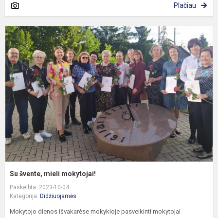
Plačiau
S
š
m
m
Su švente, mieli mokytojai!
Paskelbta: 2023-10-04
Kategorija:
Didžiuojamės
Mokytojo dienos išvakarėse mokykloje pasveikinti mokytojai