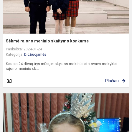
Sėkmė rajono meninio skaitymo konkurse
Paskelbta: 2024-01-24
Kategorija:
Didžiuojamės
Sausio 24 dieną trys mūsų mokyklos mokiniai atstovavo mokyklai
rajono meninio sk...
Plačiau
S
3
k
m
G
M