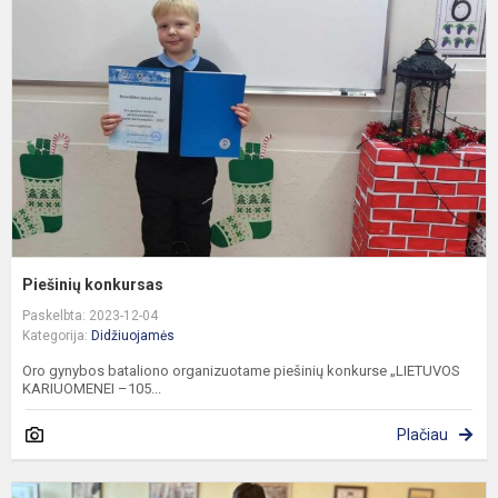
Piešinių konkursas
Paskelbta: 2023-12-04
Kategorija:
Didžiuojamės
Oro gynybos bataliono organizuotame piešinių konkurse „LIETUVOS
KARIUOMENEI –105...
Plačiau
7