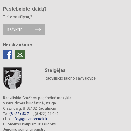
Pastebėjote klaidų?
Turite pasiūlymų?
RAŠYKITE
Bendraukime
Steigėjas
Radviliškio rajono savivaldybė
Radviliškio Gražinos pagrindinė mokykla
Savivaldybės biudžetinė įstaiga
Gražinos g. 8, 82132 Radviliškis
Tel.
(8 422) 53 711
, (8 422) 51 045
El. p.
info@grazinosmok.lt
Duomenys kaupiami ir saugomi
Juridinių asmenų registre