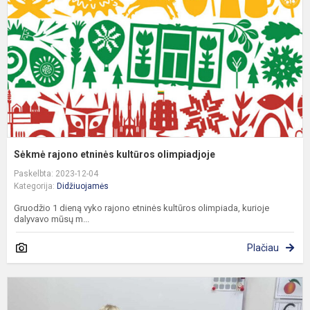
k
o
Sėkmė rajono etninės kultūros olimpiadjoje
Paskelbta: 2023-12-04
Kategorija:
Didžiuojamės
Gruodžio 1 dieną vyko rajono etninės kultūros olimpiada, kurioje
dalyvavo mūsų m...
Plačiau
P
k