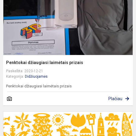
Penktokai džiaugiasi laimėtais prizais
Paskelbta: 2023-12-21
Kategorija:
Didžiuojamės
Penktokai džiaugiasi laimėtais prizais
Plačiau
S
r
e