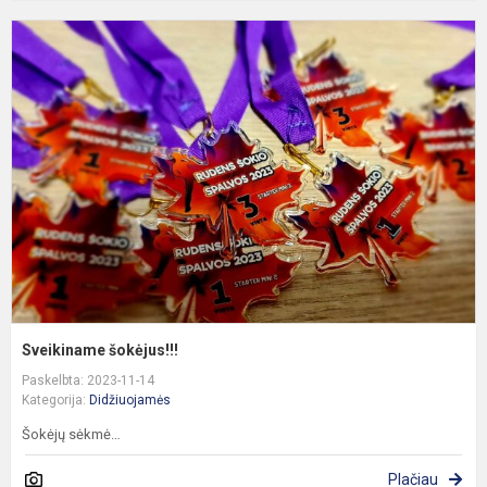
S
š
Sveikiname šokėjus!!!
Paskelbta: 2023-11-14
Kategorija:
Didžiuojamės
Šokėjų sėkmė…
Plačiau