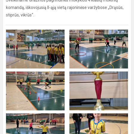
Sveikiname Gražinos pagrindinės mokyklos 4 klasių mokinių
komandą, iškovojusią II-ąją vietą rajoninėse varžybose „Drąsūs,
stiprūs, vikrūs“.