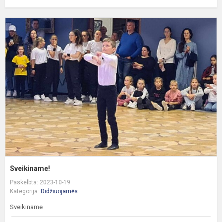
S
Sveikiname!
Paskelbta: 2023-10-19
Kategorija:
Didžiuojamės
Sveikiname