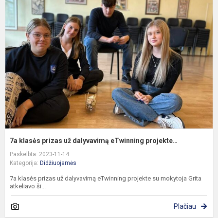
k
p
u
d
e
p
7a klasės prizas už dalyvavimą eTwinning projekte…
Paskelbta: 2023-11-14
Kategorija:
Didžiuojamės
7a klasės prizas už dalyvavimą eTwinning projekte su mokytoja Grita
atkeliavo ši...
Plačiau