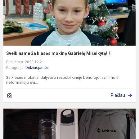
Sveikiname 3a klasės mokinę Gabrielę Mišeikytę!!!
Paskelbta: 2023-12-21
Kategorija:
Didžiuojamės
3a klasės mokiniai dalyvavo respublikinėje bendrojo lavinimo ir
neformaliojo švi...
Plačiau
P
d
l
p