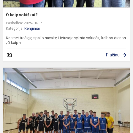
Ö kaip vokiškai?
Paskelbta: 2025-10-17
Kategorija:
Renginiai
Kasmet trečiąją spalio savaitę Lietuvoje vyksta vokiečių kalbos dienos
„Ö kaip v...
Plačiau
D
k
v