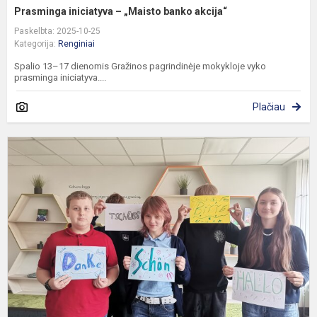
Prasminga iniciatyva – „Maisto banko akcija“
Paskelbta: 2025-10-25
Kategorija:
Renginiai
Spalio 13–17 dienomis Gražinos pagrindinėje mokykloje vyko
prasminga iniciatyva....
Plačiau
Ö
k
v