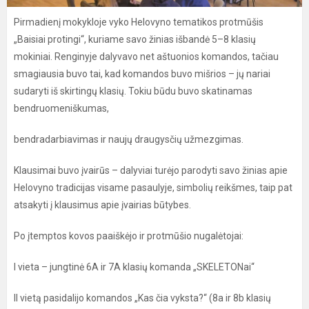
Pirmadienį mokykloje vyko Helovyno tematikos protmūšis
„Baisiai protingi“, kuriame savo žinias išbandė 5–8 klasių
mokiniai. Renginyje dalyvavo net aštuonios komandos, tačiau
smagiausia buvo tai, kad komandos buvo mišrios – jų nariai
sudaryti iš skirtingų klasių. Tokiu būdu buvo skatinamas
bendruomeniškumas,
bendradarbiavimas ir naujų draugysčių užmezgimas.
Klausimai buvo įvairūs – dalyviai turėjo parodyti savo žinias apie
Helovyno tradicijas visame pasaulyje, simbolių reikšmes, taip pat
atsakyti į klausimus apie įvairias būtybes.
Po įtemptos kovos paaiškėjo ir protmūšio nugalėtojai:
I vieta – jungtinė 6A ir 7A klasių komanda „SKELETONai“
II vietą pasidalijo komandos „Kas čia vyksta?“ (8a ir 8b klasių