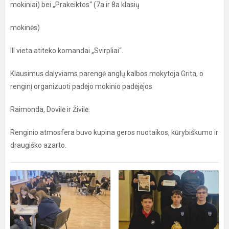
mokiniai) bei „Prakeiktos“ (7a ir 8a klasių
mokinės)
III vieta atiteko komandai „Svirpliai“.
Klausimus dalyviams parengė anglų kalbos mokytoja Grita, o
renginį organizuoti padėjo mokinio padėjėjos
Raimonda, Dovilė ir Živilė.
Renginio atmosfera buvo kupina geros nuotaikos, kūrybiškumo ir
draugiško azarto.