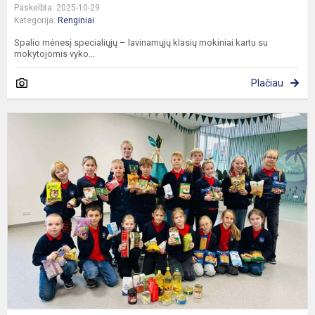
Paskelbta: 2025-10-29
Kategorija:
Renginiai
Spalio mėnesį specialiųjų – lavinamųjų klasių mokiniai kartu su
mokytojomis vyko...
Plačiau
P
i
–
„
b
a