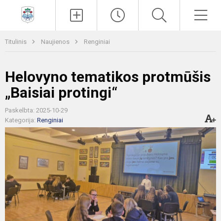
Paieška
Men
Titulinis
Naujienos
Renginiai
Helovyno tematikos protmūšis
„Baisiai protingi“
Paskelbta: 2025-10-29
Kategorija:
Renginiai