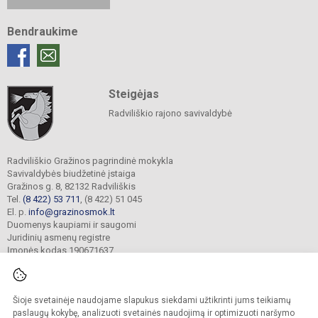
Bendraukime
Steigėjas
Radviliškio rajono savivaldybė
Radviliškio Gražinos pagrindinė mokykla
Savivaldybės biudžetinė įstaiga
Gražinos g. 8, 82132 Radviliškis
Tel.
(8 422) 53 711
, (8 422) 51 045
El. p.
info@grazinosmok.lt
Duomenys kaupiami ir saugomi
Juridinių asmenų registre
Įmonės kodas 190671637
Šioje svetainėje naudojame slapukus siekdami užtikrinti jums teikiamų
© 2022. Radviliškio Gražinos pagrindinė mokykla. Visos teisės saugomos.
Kopijuoti turinį be raštiško įstaigos administracijos sutikimo griežtai draudžiama.
paslaugų kokybę, analizuoti svetainės naudojimą ir optimizuoti naršymo