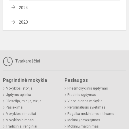
2024
2023
Tvarkaraščiai
Pagrindinė mokykla
Paslaugos
Mokyklos istorija
Priešmokyklinis ugdymas
Ugdymo aplinka
Pradinis ugdymas
Filosofija, misija, vizija
Visos dienos mokykla
Pasiekimai
Neformalusis švietimas
Mokyklos simboliai
Pagalba mokiniams ir tėvams
Mokyklos himnas
Mokinių pavėžėjimas
Tradiciniai renginiai
Mokinių maitinimas