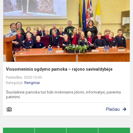
–
r
s
Visuomeninio ugdymo pamoka – rajono savivaldybėje
Paskelbta: 2025-10-05
Kategorija:
Renginiai
Šiuolaikinė pamoka turi būti mokiniams įdomi, informatyvi, paremta
patirtimi.
Plačiau