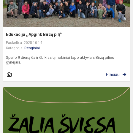
Edukacija ,,Apgink Biržų pilį‘‘
Paskelbta: 2025-10-14
Kategorija:
Renginiai
Spalio 9 dieną 6a ir 6b klasių mokiniai tapo aktyviais Biržų pilies
gynėjais.
Plačiau
Š
e
s
y
N