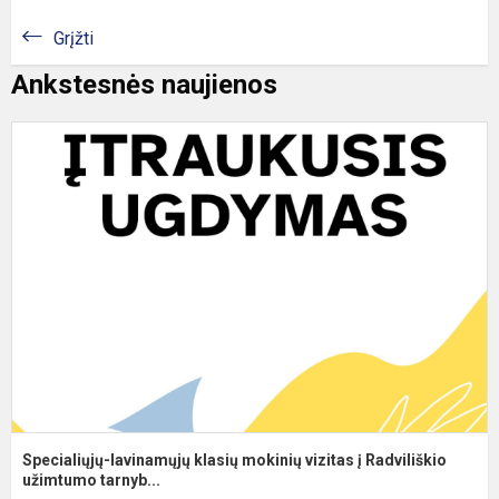
Grįžti
Ankstesnės naujienos
S
l
k
m
v
į
R
Specialiųjų-lavinamųjų klasių mokinių vizitas į Radviliškio
užimtumo tarnyb...