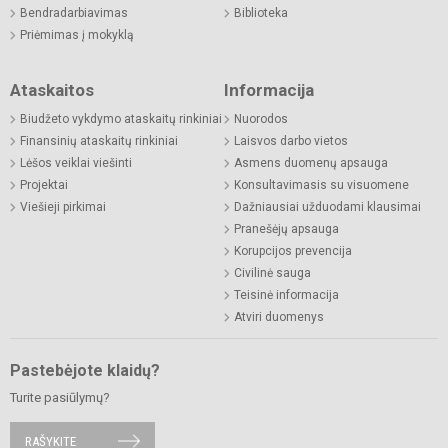
Bendradarbiavimas
Biblioteka
Priėmimas į mokyklą
Ataskaitos
Informacija
Biudžeto vykdymo ataskaitų rinkiniai
Nuorodos
Finansinių ataskaitų rinkiniai
Laisvos darbo vietos
Lėšos veiklai viešinti
Asmens duomenų apsauga
Projektai
Konsultavimasis su visuomene
Viešieji pirkimai
Dažniausiai užduodami klausimai
Pranešėjų apsauga
Korupcijos prevencija
Civilinė sauga
Teisinė informacija
Atviri duomenys
Pastebėjote klaidų?
Turite pasiūlymų?
RAŠYKITE