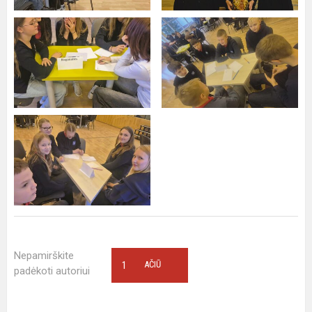
Nepamirškite
1
AČIŪ
padėkoti autoriui