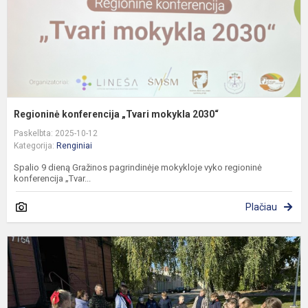
Regioninė konferencija „Tvari mokykla 2030“
Paskelbta: 2025-10-12
Kategorija:
Renginiai
Spalio 9 dieną Gražinos pagrindinėje mokykloje vyko regioninė
konferencija „Tvar...
Plačiau
A
p
n
a