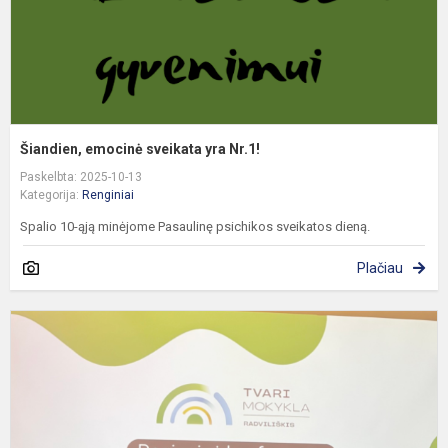
Šiandien, emocinė sveikata yra Nr.1!
Paskelbta: 2025-10-13
Kategorija:
Renginiai
Spalio 10-ąją minėjome Pasaulinę psichikos sveikatos dieną.
Plačiau
R
k
„
m
2