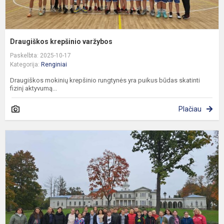
Draugiškos krepšinio varžybos
Paskelbta: 2025-10-17
Kategorija:
Renginiai
Draugiškos mokinių krepšinio rungtynės yra puikus būdas skatinti
fizinį aktyvumą...
Plačiau
E
,
B
pi