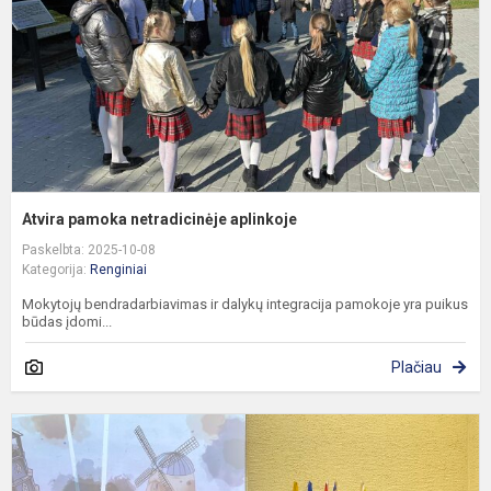
Atvira pamoka netradicinėje aplinkoje
Paskelbta: 2025-10-08
Kategorija:
Renginiai
Mokytojų bendradarbiavimas ir dalykų integracija pamokoje yra puikus
būdas įdomi...
Plačiau
V
u
p