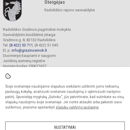
Steigėjas
Radviliškio rajono savivaldybė
Radviliškio Gražinos pagrindinė mokykla
Savivaldybės biudžetinė įstaiga
Gražinos g. 8, 82132 Radviliškis
Tel.
(8 422) 53 711
, (8 422) 51 045
El. p.
info@grazinosmok.lt
Duomenys kaupiami ir saugomi
Juridinių asmenų registre
Įmonės kodas 190671637
Šioje svetainėje naudojame slapukus siekdami užtikrinti jums teikiamų
© 2022. Radviliškio Gražinos pagrindinė mokykla. Visos teisės saugomos.
Kopijuoti turinį be raštiško įstaigos administracijos sutikimo griežtai draudžiama.
paslaugų kokybę, analizuoti svetainės naudojimą ir optimizuoti naršymo
patirtį. Spustelėję mygtuką „Sutinku“, jūs patvirtinate, kad sutinkate su visų
Prieinamumo paraiška
Slapukų valdymas
slapukų naudojimu šioje svetainėje. Jei norite atšaukti arba pakeisti savo
sutikimus, prašome apsilankyti
slapukų valdymo puslapyje
.
Sumanus būdas atnaujinti
mokyklos interneto
svetainę
NUSTATYMAI