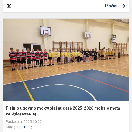
Plačiau
F
u
m
a
2
2
m
m
va
Fizinio ugdymo mokytojai atidarė 2025-2026 mokslo metų
varžybų sezoną
Paskelbta: 2025-10-02
Kategorija:
Renginiai