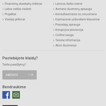
Finansinių ataskaitų rinkiniai
Laisvos darbo vietos
Lėšos veiklai viešinti
Asmens duomenų apsauga
Projektai
Konsultavimasis su visuomene
Viešieji pirkimai
Dažniausiai užduodami klausimai
Pranešėjų apsauga
Korupcijos prevencija
Civilinė sauga
Teisinė informacija
Atviri duomenys
Pastebėjote klaidų?
Turite pasiūlymų?
RAŠYKITE
Bendraukime