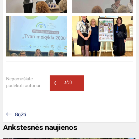
Nepamirškite
0
AČIŪ
padėkoti autoriui
Grįžti
Ankstesnės naujienos