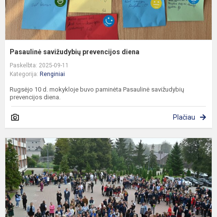
Pasaulinė savižudybių prevencijos diena
Paskelbta: 2025-09-11
Kategorija:
Renginiai
Rugsėjo 10 d. mokykloje buvo paminėta Pasaulinė savižudybių
prevencijos diena.
Plačiau
R
1
o
š
a