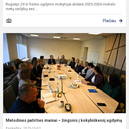
Rugsėjo 29 d. fizinio ugdymo mokytojai atidarė 2025-2026 mokslo
metų varžybų sez...
Plačiau
M
p
m
–
ž
į
k
u
Metodinės patirties mainai – žingsnis į kokybiškesnį ugdymą
Paskelbta: 2025-10-02