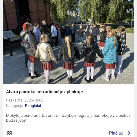
A
p
n
a
Atvira pamoka netradicinėje aplinkoje
Paskelbta: 2025-10-08
Kategorija:
Renginiai
Mokytojų bendradarbiavimas ir dalykų integracija pamokoje yra puikus
būdas įdomi...
Plačiau