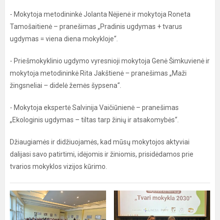
- Mokytoja metodininkė Jolanta Nėjienė ir mokytoja Roneta
Tamošaitienė – pranešimas „Pradinis ugdymas + tvarus
ugdymas = viena diena mokykloje“.
- Priešmokyklinio ugdymo vyresnioji mokytoja Genė Šimkuvienė ir
mokytoja metodininkė Rita Jakštienė – pranešimas „Maži
žingsneliai – didelė žemės šypsena“.
- Mokytoja ekspertė Salvinija Vaičiūnienė – pranešimas
„Ekologinis ugdymas – tiltas tarp žinių ir atsakomybės“.
Džiaugiamės ir didžiuojamės, kad mūsų mokytojos aktyviai
dalijasi savo patirtimi, idėjomis ir žiniomis, prisidėdamos prie
tvarios mokyklos vizijos kūrimo.