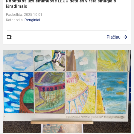
Robotikos užsiėmimuose LEGO detalės virsta smagiais
išradimais
Paskelbta: 2025-10-01
Kategorija:
Renginiai
Plačiau
D
p
v
v
s
ž
l
da