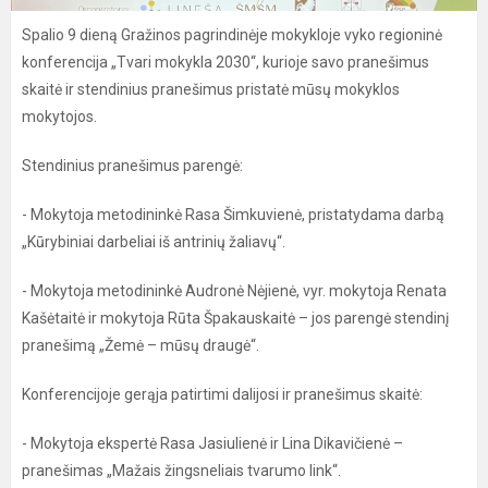
Spalio 9 dieną Gražinos pagrindinėje mokykloje vyko regioninė
konferencija „Tvari mokykla 2030“, kurioje savo pranešimus
skaitė ir stendinius pranešimus pristatė mūsų mokyklos
mokytojos.
Stendinius pranešimus parengė:
- Mokytoja metodininkė Rasa Šimkuvienė, pristatydama darbą
„Kūrybiniai darbeliai iš antrinių žaliavų“.
- Mokytoja metodininkė Audronė Nėjienė, vyr. mokytoja Renata
Kašėtaitė ir mokytoja Rūta Špakauskaitė – jos parengė stendinį
pranešimą „Žemė – mūsų draugė“.
Konferencijoje gerąja patirtimi dalijosi ir pranešimus skaitė:
- Mokytoja ekspertė Rasa Jasiulienė ir Lina Dikavičienė –
pranešimas „Mažais žingsneliais tvarumo link“.