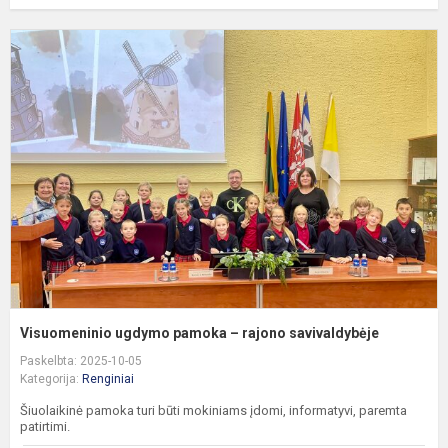
V
u
p
–
r
s
Visuomeninio ugdymo pamoka – rajono savivaldybėje
Paskelbta: 2025-10-05
Kategorija:
Renginiai
Šiuolaikinė pamoka turi būti mokiniams įdomi, informatyvi, paremta
patirtimi.