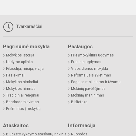
Tvarkaraščiai
Pagrindinė mokykla
Paslaugos
Mokyklos istorija
Priešmokyklinis ugdymas
Ugdymo aplinka
Pradinis ugdymas
Filosofija, misija, vizija
Visos dienos mokykla
Pasiekimai
Neformalusis švietimas
Mokyklos simboliai
Pagalba mokiniams ir tėvams
Mokyklos himnas
Mokinių pavėžėjimas
Tradiciniai renginiai
Mokinių maitinimas
Bendradarbiavimas
Biblioteka
Priėmimas į mokyklą
Ataskaitos
Informacija
Biudžeto vykdymo ataskaitų rinkiniai
Nuorodos