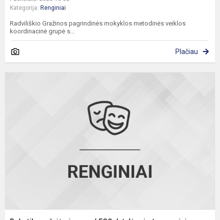
Kategorija:
Renginiai
Radviliškio Gražinos pagrindinės mokyklos metodinės veiklos
koordinacinė grupė s...
Plačiau
R
u
L
d
v
s
i