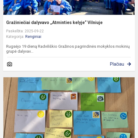
Gražiniečiai dalyvavo „Atminties kelyje“ Vilniuje
Paskelbta: 2025-09-22
Kategorija:
Renginiai
Rugsėjo 19 dieną Radviliškio Gražinos pagrindinės mokyklos mokinių
grupė dalyvav...
Plačiau
P
s
p
d