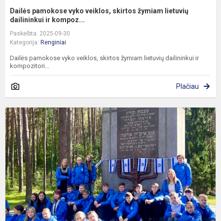
Dailės pamokose vyko veiklos, skirtos žymiam lietuvių
dailininkui ir kompoz...
Paskelbta: 2025-09-30
Kategorija:
Renginiai
Dailės pamokose vyko veiklos, skirtos žymiam lietuvių dailininkui ir
kompozitori...
Plačiau
G
d
„
k
V