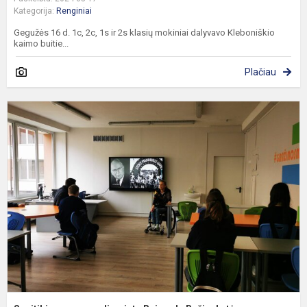
Kategorija:
Renginiai
Gegužės 16 d. 1c, 2c, 1s ir 2s klasių mokiniai dalyvavo Kleboniškio
kaimo buitie...
Plačiau
S
s
p
R
B