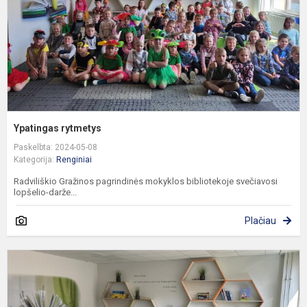
Ypatingas rytmetys
Paskelbta: 2024-05-08
Kategorija:
Renginiai
Radviliškio Gražinos pagrindinės mokyklos bibliotekoje svečiavosi
lopšelio-darže...
Plačiau
A
„
s