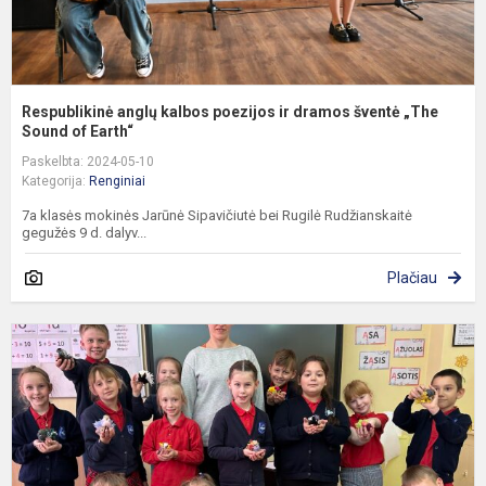
S
Respublikinė anglų kalbos poezijos ir dramos šventė „The
Sound of Earth“
Paskelbta: 2024-05-10
Kategorija:
Renginiai
7a klasės mokinės Jarūnė Sipavičiutė bei Rugilė Rudžianskaitė
gegužės 9 d. dalyv...
Plačiau
N
t
p
1
k