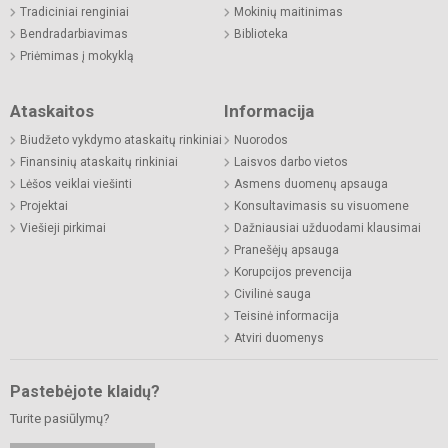
Tradiciniai renginiai
Mokinių maitinimas
Bendradarbiavimas
Biblioteka
Priėmimas į mokyklą
Ataskaitos
Informacija
Biudžeto vykdymo ataskaitų rinkiniai
Nuorodos
Finansinių ataskaitų rinkiniai
Laisvos darbo vietos
Lėšos veiklai viešinti
Asmens duomenų apsauga
Projektai
Konsultavimasis su visuomene
Viešieji pirkimai
Dažniausiai užduodami klausimai
Pranešėjų apsauga
Korupcijos prevencija
Civilinė sauga
Teisinė informacija
Atviri duomenys
Pastebėjote klaidų?
Turite pasiūlymų?