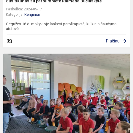
Susitikimas su parolimpiete Raimeda Bučinskytė
Paskelbta: 2024-05-17
Kategorija:
Renginiai
Gegužės 16 d. mokykloje lankėsi parolimpietė, kulkinio šaudymo
atstovė
Plačiau
S
s
g
M
Č