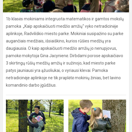
1b klasės mokiniams integruota matematikos ir gamtos mokslų
pamoka „Kaip apskaičiuoti medžio amžių“ vyko netradicinėje
aplinkoje, Radviliškio miesto parke. Mokiniai susipažino su parke
augančiais medžiais, išsiaiškino, kurios rūšies medžių yra
daugiausia. O kaip apskaičiuoti medžio amžių jo nenupjovus,
pamokė mokytoja Gina Jacynienė. Dirbdami porose apskaičiavo
3 skirtingų rūšių medžių amžių ir sužinojo, kad miesto parke
patys jauniausi yra ąžuoliukai, o vyriausi klevai. Pamoka
netradicinėje aplinkoje ne tik praplėtė mokinių žinias, bet lavino
komandinio darbo įgūdžius.