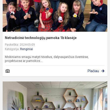
Netradicinė technologijų pamoka 1b klasėje
Paskelbta: 2024-05-09
Kategorija:
Renginiai
Mokiniams smagu matyti tėvelius, dalyvaujančius šventėse,
projektuose ar pamokos...
Plačiau
Y
r