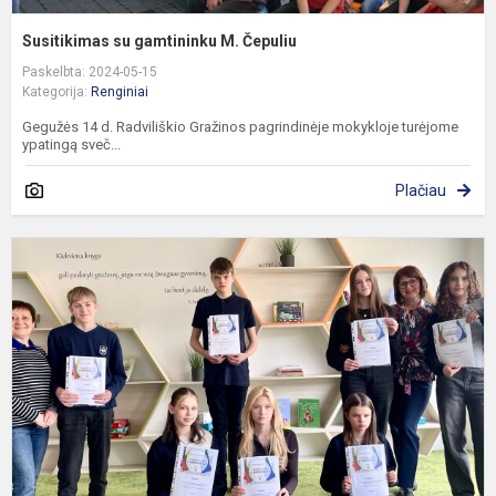
Susitikimas su gamtininku M. Čepuliu
Paskelbta: 2024-05-15
Kategorija:
Renginiai
Gegužės 14 d. Radviliškio Gražinos pagrindinėje mokykloje turėjome
ypatingą sveč...
Plačiau
E
d
m