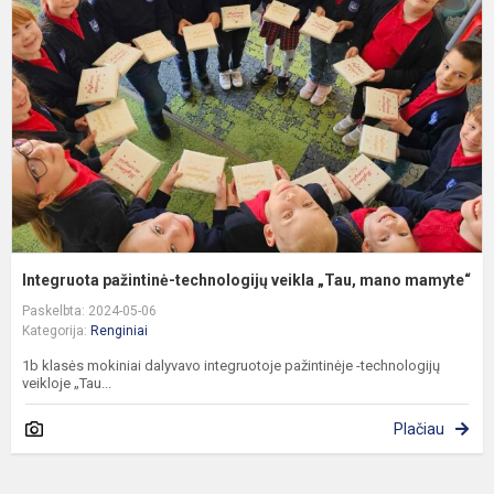
t
v
„
m
m
Integruota pažintinė-technologijų veikla „Tau, mano mamyte“
Paskelbta: 2024-05-06
Kategorija:
Renginiai
1b klasės mokiniai dalyvavo integruotoje pažintinėje -technologijų
veikloje „Tau...
Plačiau