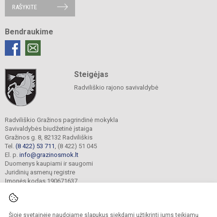
RAŠYKITE
Bendraukime
Steigėjas
Radviliškio rajono savivaldybė
Radviliškio Gražinos pagrindinė mokykla
Savivaldybės biudžetinė įstaiga
Gražinos g. 8, 82132 Radviliškis
Tel.
(8 422) 53 711
, (8 422) 51 045
El. p.
info@grazinosmok.lt
Duomenys kaupiami ir saugomi
Juridinių asmenų registre
Įmonės kodas 190671637
Šioje svetainėje naudojame slapukus siekdami užtikrinti jums teikiamų
© 2022. Radviliškio Gražinos pagrindinė mokykla. Visos teisės saugomos.