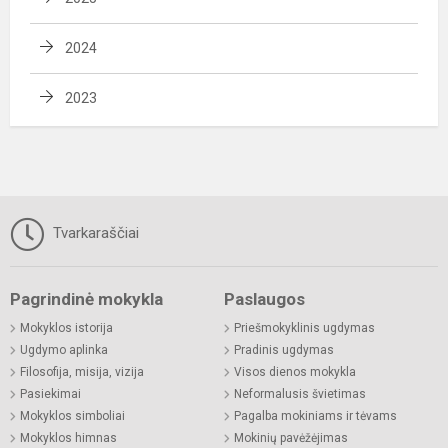
2024
2023
Tvarkaraščiai
Pagrindinė mokykla
Paslaugos
Mokyklos istorija
Priešmokyklinis ugdymas
Ugdymo aplinka
Pradinis ugdymas
Filosofija, misija, vizija
Visos dienos mokykla
Pasiekimai
Neformalusis švietimas
Mokyklos simboliai
Pagalba mokiniams ir tėvams
Mokyklos himnas
Mokinių pavėžėjimas