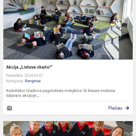
Akcija „Lietuva skaito!“
Paskelbta: 2024-05-07
Kategorija:
Renginiai
Radviliškio Gražinos pagrindinės mokyklos 1b klasės mokiniai
dalyvavo akcijoje „...
Plačiau
I
p