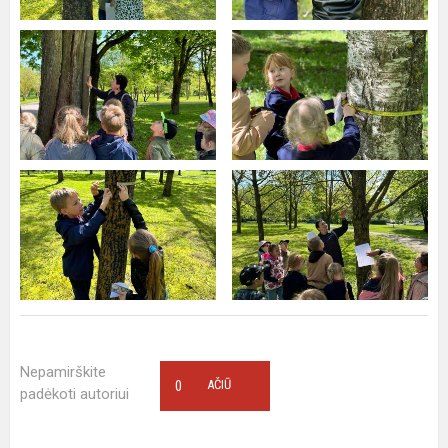
Nepamirškite
0
AČIŪ
padėkoti autoriui