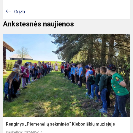
Grįžti
Ankstesnės naujienos
R
„
s
K
m
Renginys „Piemenėlių sekminės“ Kleboniškių muziejuje
Paskelbta: 2024-05-17