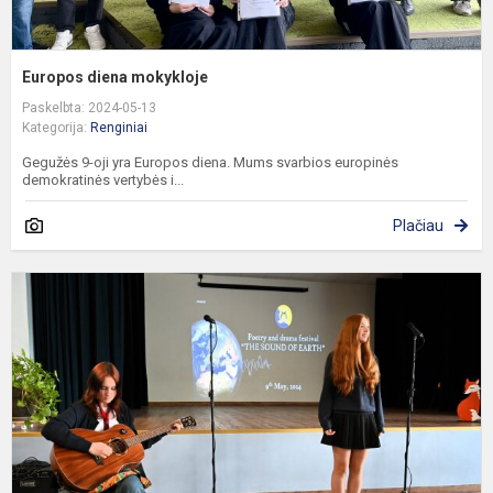
Europos diena mokykloje
Paskelbta: 2024-05-13
Kategorija:
Renginiai
Gegužės 9-oji yra Europos diena. Mums svarbios europinės
demokratinės vertybės i...
Plačiau
R
a
k
p
ir
d
š
„