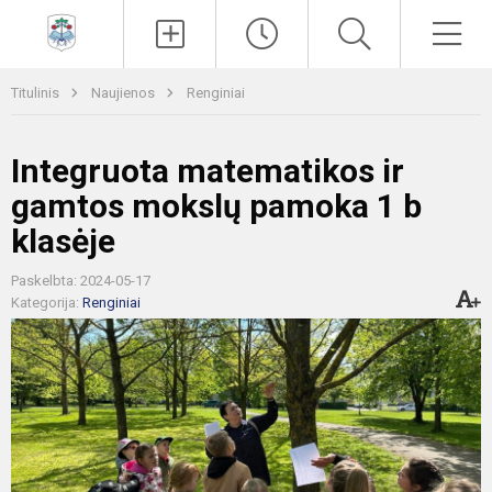
Paieška
Men
Titulinis
Naujienos
Renginiai
Integruota matematikos ir
gamtos mokslų pamoka 1 b
klasėje
Paskelbta: 2024-05-17
Kategorija:
Renginiai