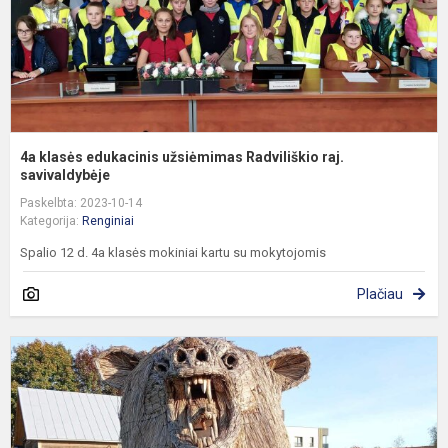
s
4a klasės edukacinis užsiėmimas Radviliškio raj.
savivaldybėje
Paskelbta: 2023-10-14
Kategorija:
Renginiai
Spalio 12 d. 4a klasės mokiniai kartu su mokytojomis
Plačiau
5
ir
5
k
m