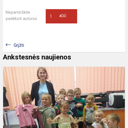
Nepamirškite
1
AČIŪ
padėkoti autoriui
Grįžti
Ankstesnės naujienos
P
,