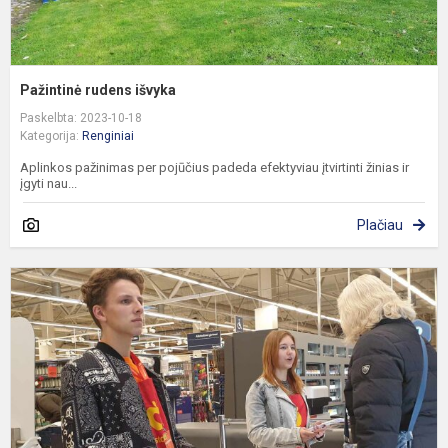
Pažintinė rudens išvyka
Paskelbta: 2023-10-18
Kategorija:
Renginiai
Aplinkos pažinimas per pojūčius padeda efektyviau įtvirtinti žinias ir
įgyti nau...
Plačiau
M
b
a