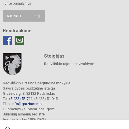
Turite pasiūlymų?
RAŠYKITE
Bendraukime
Steigėjas
Radviliškio rajono savivaldybė
Radviliškio Gražinos pagrindinė mokykla
Savivaldybės biudžetinė įstaiga
Gražinos g. 8, 82132 Radviliškis
Tel.
(8 422) 53 711
, (8 422) 51 045
El. p.
info@grazinosmok.lt
Duomenys kaupiami ir saugomi
Juridinių asmenų registre
Įmonės kodas 190671637