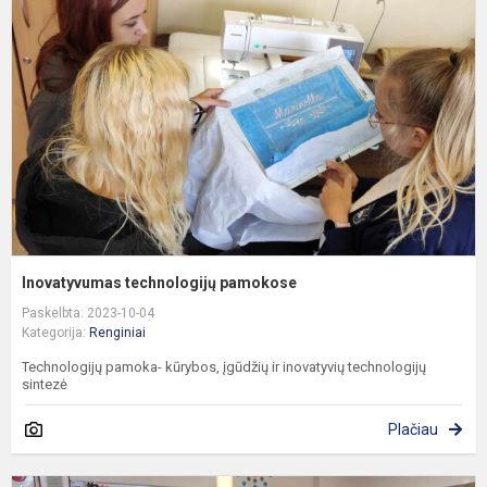
p
Inovatyvumas technologijų pamokose
Paskelbta: 2023-10-04
Kategorija:
Renginiai
Technologijų pamoka- kūrybos, įgūdžių ir inovatyvių technologijų
sintezė
Plačiau
3