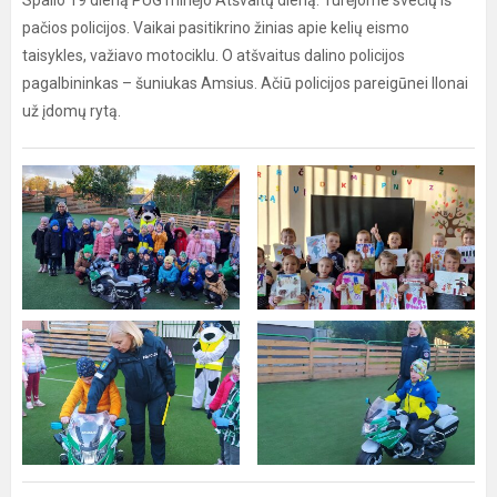
Spalio 19 dieną PUG minėjo Atšvaitų dieną. Turėjome svečių iš
pačios policijos. Vaikai pasitikrino žinias apie kelių eismo
taisykles, važiavo motociklu. O atšvaitus dalino policijos
pagalbininkas – šuniukas Amsius. Ačiū policijos pareigūnei Ilonai
už įdomų rytą.