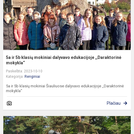
d
e
,
5a ir 5b klasių mokiniai dalyvavo edukacijoje ,,Daraktorinė
mokykla“
Paskelbta: 2023-10-10
Kategorija:
Renginiai
5a ir 5b klasių mokiniai Šiauliuose dalyvavo edukacijoje ,,Daraktorinė
mokykla“
Plačiau
M
k
į