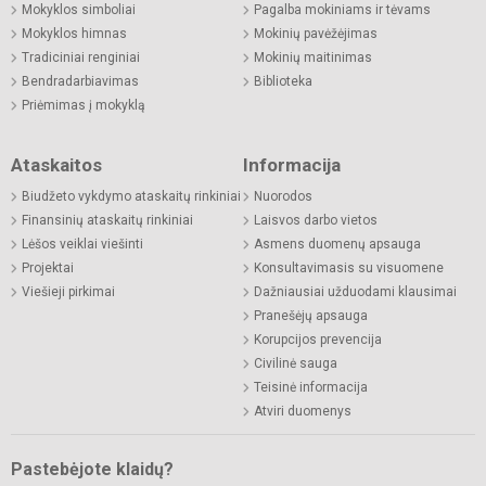
Mokyklos simboliai
Pagalba mokiniams ir tėvams
Mokyklos himnas
Mokinių pavėžėjimas
Tradiciniai renginiai
Mokinių maitinimas
Bendradarbiavimas
Biblioteka
Priėmimas į mokyklą
Ataskaitos
Informacija
Biudžeto vykdymo ataskaitų rinkiniai
Nuorodos
Finansinių ataskaitų rinkiniai
Laisvos darbo vietos
Lėšos veiklai viešinti
Asmens duomenų apsauga
Projektai
Konsultavimasis su visuomene
Viešieji pirkimai
Dažniausiai užduodami klausimai
Pranešėjų apsauga
Korupcijos prevencija
Civilinė sauga
Teisinė informacija
Atviri duomenys
Pastebėjote klaidų?