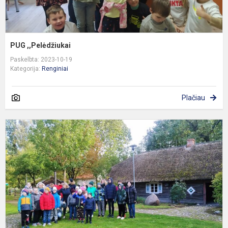
PUG ,,Pelėdžiukai
Paskelbta: 2023-10-19
Kategorija:
Renginiai
Plačiau
P
r
i