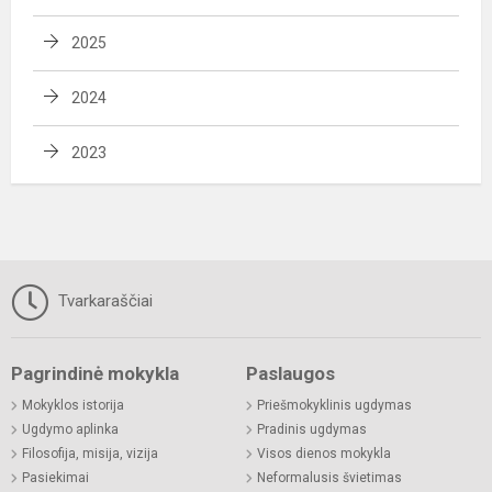
2025
2024
2023
Tvarkaraščiai
Pagrindinė mokykla
Paslaugos
Mokyklos istorija
Priešmokyklinis ugdymas
Ugdymo aplinka
Pradinis ugdymas
Filosofija, misija, vizija
Visos dienos mokykla
Pasiekimai
Neformalusis švietimas