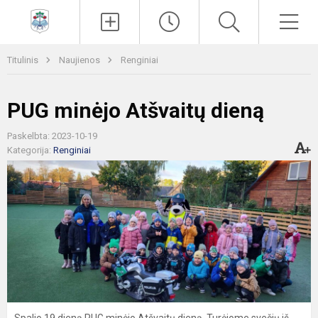
Paieška
Men
Titulinis
Naujienos
Renginiai
PUG minėjo Atšvaitų dieną
Paskelbta: 2023-10-19
Kategorija:
Renginiai