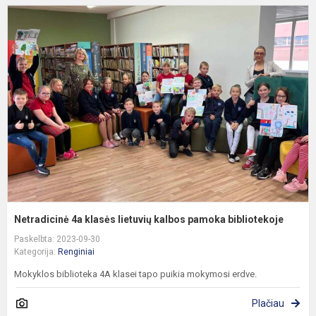
N
4
k
l
k
p
b
Netradicinė 4a klasės lietuvių kalbos pamoka bibliotekoje
Paskelbta: 2023-09-30
Kategorija:
Renginiai
Mokyklos biblioteka 4A klasei tapo puikia mokymosi erdve.
Plačiau