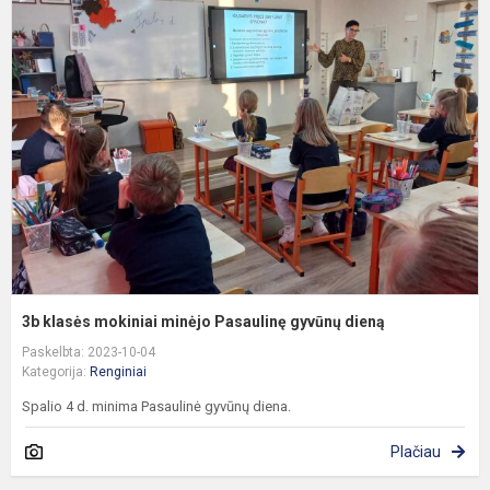
k
m
m
P
g
d
3b klasės mokiniai minėjo Pasaulinę gyvūnų dieną
Paskelbta: 2023-10-04
Kategorija:
Renginiai
Spalio 4 d. minima Pasaulinė gyvūnų diena.
Plačiau