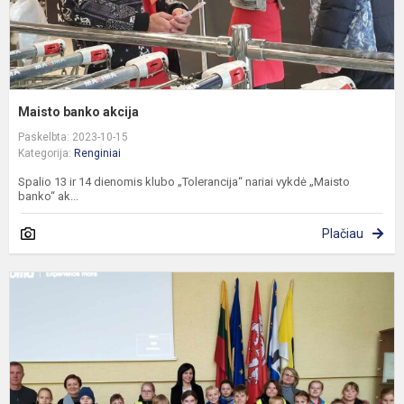
Maisto banko akcija
Paskelbta: 2023-10-15
Kategorija:
Renginiai
Spalio 13 ir 14 dienomis klubo „Tolerancija“ nariai vykdė „Maisto
banko“ ak...
Plačiau
4
k
e
u
R
ra