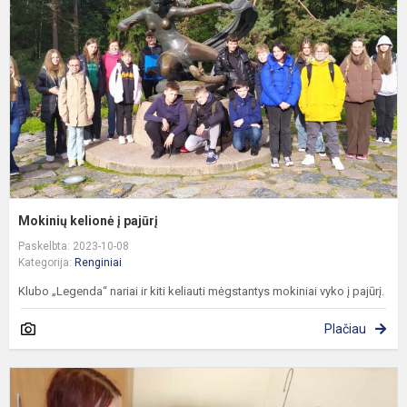
p
Mokinių kelionė į pajūrį
Paskelbta: 2023-10-08
Kategorija:
Renginiai
Klubo „Legenda“ nariai ir kiti keliauti mėgstantys mokiniai vyko į pajūrį.
Plačiau
I
t