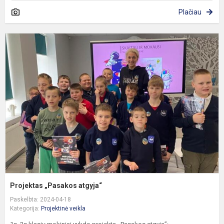
Plačiau
P
„
a
Projektas „Pasakos atgyja“
Paskelbta: 2024-04-18
Kategorija:
Projektinė veikla