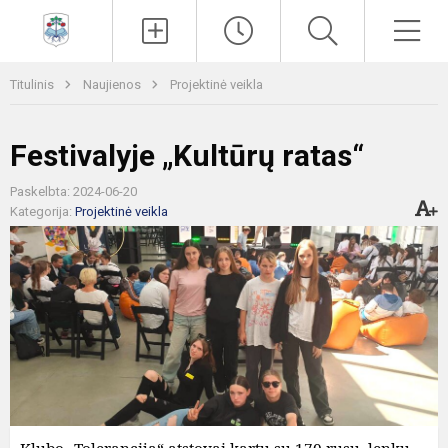
Paieška
Men
Titulinis
Naujienos
Projektinė veikla
Festivalyje „Kultūrų ratas“
Paskelbta: 2024-06-20
Kategorija:
Projektinė veikla