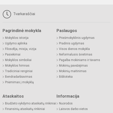
Tvarkaraščiai
Pagrindinė mokykla
Paslaugos
Mokyklos istorija
Priešmokyklinis ugdymas
Ugdymo aplinka
Pradinis ugdymas
Filosofija, misija, vizija
Visos dienos mokykla
Pasiekimai
Neformalusis švietimas
Mokyklos simboliai
Pagalba mokiniams ir tėvams
Mokyklos himnas
Mokinių pavėžėjimas
Tradiciniai renginiai
Mokinių maitinimas
Bendradarbiavimas
Biblioteka
Priėmimas į mokyklą
Ataskaitos
Informacija
Biudžeto vykdymo ataskaitų rinkiniai
Nuorodos
Finansinių ataskaitų rinkiniai
Laisvos darbo vietos