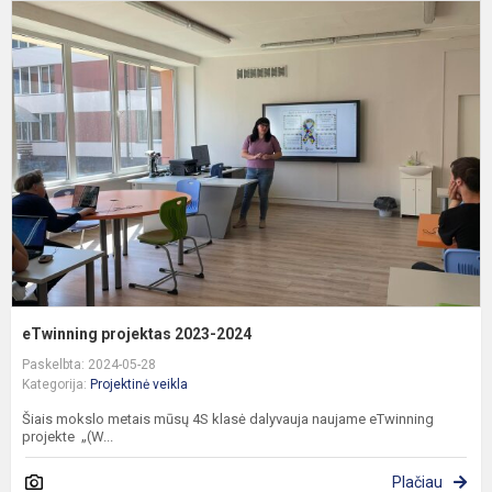
e
p
2
2
eTwinning projektas 2023-2024
Paskelbta: 2024-05-28
Kategorija:
Projektinė veikla
Šiais mokslo metais mūsų 4S klasė dalyvauja naujame eTwinning
projekte „(W...
Plačiau