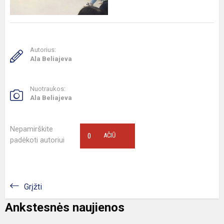
Autorius:
Ala Beliajeva
Nuotraukos:
Ala Beliajeva
Nepamirškite
0
AČIŪ
padėkoti autoriui
Grįžti
Ankstesnės naujienos