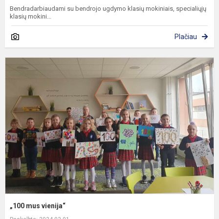
Bendradarbiaudami su bendrojo ugdymo klasių mokiniais, specialiųjų
klasių mokini...
Plačiau
„
m
v
„100 mus vienija“