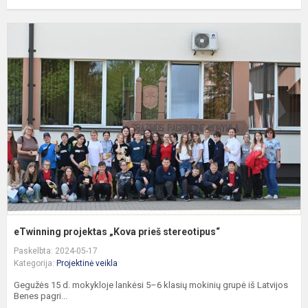
e
p
„
p
s
eTwinning projektas „Kova prieš stereotipus“
Paskelbta: 2024-05-17
Kategorija:
Projektinė veikla
Gegužės 15 d. mokykloje lankėsi 5–6 klasių mokinių grupė iš Latvijos
Benes pagri...