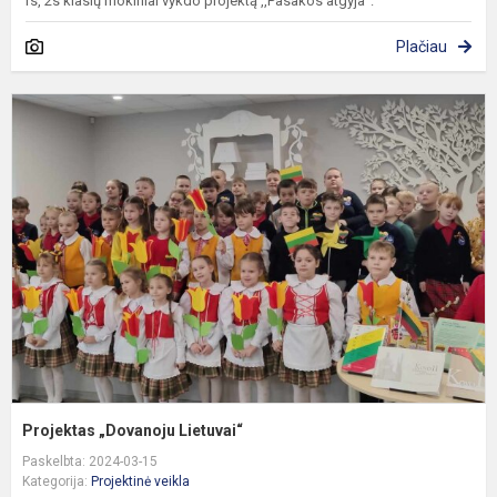
1s, 2s klasių mokiniai vykdo projektą ,,Pasakos atgyja”:
Plačiau
P
„
L
Projektas „Dovanoju Lietuvai“
Paskelbta: 2024-03-15
Kategorija:
Projektinė veikla