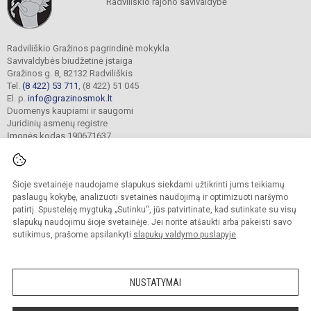
Radviliškio rajono savivaldybė
Radviliškio Gražinos pagrindinė mokykla
Savivaldybės biudžetinė įstaiga
Gražinos g. 8, 82132 Radviliškis
Tel.
(8 422) 53 711
, (8 422) 51 045
El. p.
info@grazinosmok.lt
Duomenys kaupiami ir saugomi
Juridinių asmenų registre
Įmonės kodas 190671637
Šioje svetainėje naudojame slapukus siekdami užtikrinti jums teikiamų
© 2022. Radviliškio Gražinos pagrindinė mokykla. Visos teisės saugomos.
Kopijuoti turinį be raštiško įstaigos administracijos sutikimo griežtai draudžiama.
paslaugų kokybę, analizuoti svetainės naudojimą ir optimizuoti naršymo
patirtį. Spustelėję mygtuką „Sutinku“, jūs patvirtinate, kad sutinkate su visų
Prieinamumo paraiška
Slapukų valdymas
slapukų naudojimu šioje svetainėje. Jei norite atšaukti arba pakeisti savo
sutikimus, prašome apsilankyti
slapukų valdymo puslapyje
.
Sumanus būdas atnaujinti
mokyklos interneto
svetainę
NUSTATYMAI