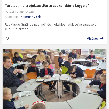
Tarptautinis projektas „Kartu paskaitykime knygelę”
Paskelbta: 2024-02-08
Kategorija:
Projektinė veikla
Radviliškio Gražinos pagrindinės mokyklos 1c klasei nusišypsojo
ypatinga lapiška...
Plačiau
I
v
„
ir
l
š