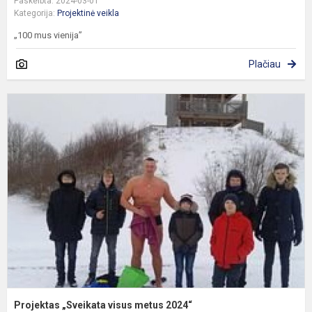
Paskelbta: 2024-03-01
Kategorija:
Projektinė veikla
„100 mus vienija”
Plačiau
P
„
v
m
2
Projektas „Sveikata visus metus 2024“