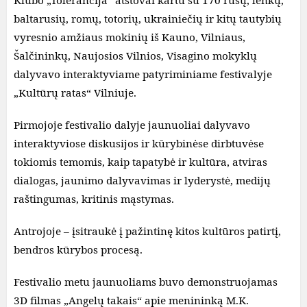
Klubo „Tolerancija“ atstovai kartu su 170 rusų, lenkų,
baltarusių, romų, totorių, ukrainiečių ir kitų tautybių
vyresnio amžiaus mokinių iš Kauno, Vilniaus,
Šalčininkų, Naujosios Vilnios, Visagino mokyklų
dalyvavo interaktyviame patyriminiame festivalyje
„Kultūrų ratas“ Vilniuje.
Pirmojoje festivalio dalyje jaunuoliai dalyvavo
interaktyviose diskusijos ir kūrybinėse dirbtuvėse
tokiomis temomis, kaip tapatybė ir kultūra, atviras
dialogas, jaunimo dalyvavimas ir lyderystė, medijų
raštingumas, kritinis mąstymas.
Antrojoje – įsitraukė į pažintinę kitos kultūros patirtį,
bendros kūrybos procesą.
Festivalio metu jaunuoliams buvo demonstruojamas
3D filmas „Angelų takais“ apie menininką M.K.