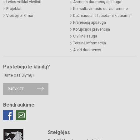
Lėšos veiklai viešinti
Asmens duomenų apsauga
Projektai
Konsultavimasis su visuomene
Viešieji pirkimai
Dažniausiai užduodami klausimai
Pranešėjų apsauga
Korupcijos prevencija
Civilinė sauga
Teisinė informacija
Atviri duomenys
Pastebėjote klaidų?
Turite pasiūlymų?
RAŠYKITE
Bendraukime
Steigėjas