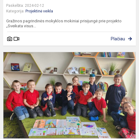
Paskelbta: 2024-02-12
Kategorija:
Projektinė veikla
Gražinos pagrindinės mokyklos mokiniai prisijungė prie projekto
„Sveikata visus...
Plačiau
T
p
„
p
k