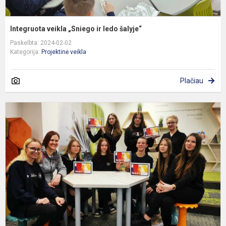
Integruota veikla „Sniego ir ledo šalyje“
Paskelbta: 2024-02-02
Kategorija:
Projektinė veikla
Plačiau
L
J
A
-
a
ir
f