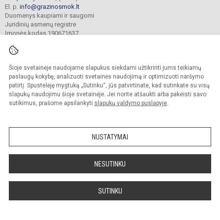
El. p.
info@grazinosmok.lt
Duomenys kaupiami ir saugomi
Juridinių asmenų registre
Įmonės kodas 190671637
Šioje svetainėje naudojame slapukus siekdami užtikrinti jums teikiamų
© 2022. Radviliškio Gražinos pagrindinė mokykla. Visos teisės saugomos.
Kopijuoti turinį be raštiško įstaigos administracijos sutikimo griežtai draudžiama.
paslaugų kokybę, analizuoti svetainės naudojimą ir optimizuoti naršymo
patirtį. Spustelėję mygtuką „Sutinku“, jūs patvirtinate, kad sutinkate su visų
Prieinamumo paraiška
Slapukų valdymas
slapukų naudojimu šioje svetainėje. Jei norite atšaukti arba pakeisti savo
sutikimus, prašome apsilankyti
slapukų valdymo puslapyje
.
Sumanus būdas atnaujinti
mokyklos interneto
svetainę
NUSTATYMAI
NESUTINKU
SUTINKU