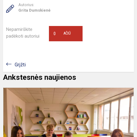
Autorius:
Grita Dumskienė
Nepamirškite
0
AČIŪ
padėkoti autoriui
Grįžti
Ankstesnės naujienos
T
r
l
k
o
p