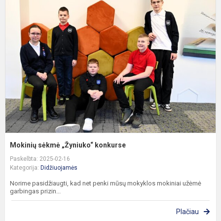
M
s
„
k
Mokinių sėkmė „Žyniuko“ konkurse
Paskelbta: 2025-02-16
Kategorija:
Didžiuojamės
Norime pasidžiaugti, kad net penki mūsų mokyklos mokiniai užėmė
garbingas prizin...
Plačiau