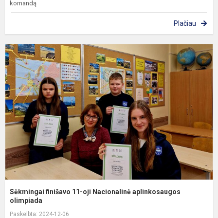
komandą
Plačiau
S
f
1
oj
N
a
o
Sėkmingai finišavo 11-oji Nacionalinė aplinkosaugos
olimpiada
Paskelbta: 2024-12-06