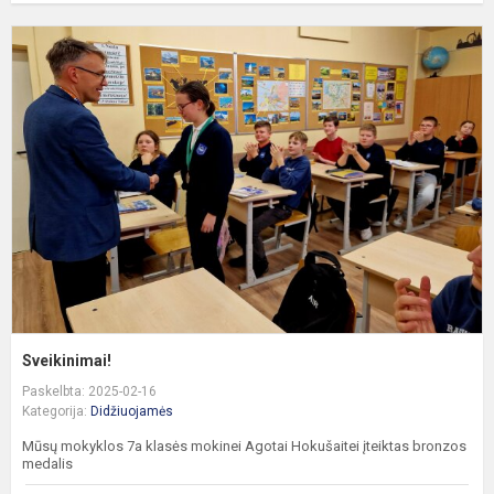
S
Sveikinimai!
Paskelbta: 2025-02-16
Kategorija:
Didžiuojamės
Mūsų mokyklos 7a klasės mokinei Agotai Hokušaitei įteiktas bronzos
medalis