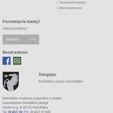
Teisinė informacija
Atviri duomenys
Pastebėjote klaidų?
Turite pasiūlymų?
RAŠYKITE
Bendraukime
Steigėjas
Radviliškio rajono savivaldybė
Radviliškio Gražinos pagrindinė mokykla
Savivaldybės biudžetinė įstaiga
Gražinos g. 8, 82132 Radviliškis
Tel.
(8 422) 53 711
, (8 422) 51 045