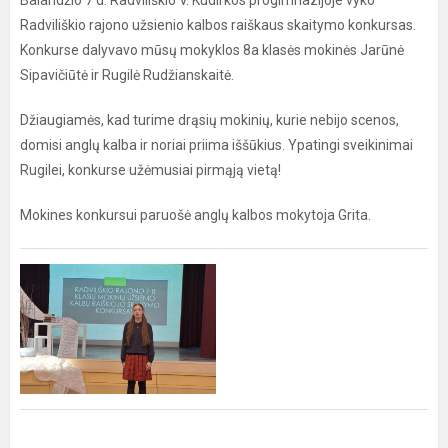
Balandžio 7 d. Radviliškio V. Kudirkos progimnazijoje vyko
Radviliškio rajono užsienio kalbos raiškaus skaitymo konkursas.
Konkurse dalyvavo mūsų mokyklos 8a klasės mokinės Jarūnė
Sipavičiūtė ir Rugilė Rudžianskaitė.
Džiaugiamės, kad turime drąsių mokinių, kurie nebijo scenos,
domisi anglų kalba ir noriai priima iššūkius. Ypatingi sveikinimai
Rugilei, konkurse užėmusiai pirmąją vietą!
Mokines konkursui paruošė anglų kalbos mokytoja Grita.