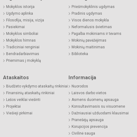
Mokyklos istorija
Priešmokyklinis ugdymas
Ugdymo aplinka
Pradinis ugdymas
Filosofija, misija, vizija
Visos dienos mokykla
Pasiekimai
Neformalusis švietimas
Mokyklos simboliai
Pagalba mokiniams ir tėvams
Mokyklos himnas
Mokinių pavėžėjimas
Tradiciniai renginiai
Mokinių maitinimas
Bendradarbiavimas
Biblioteka
Priėmimas į mokyklą
Ataskaitos
Informacija
Biudžeto vykdymo ataskaitų rinkiniai
Nuorodos
Finansinių ataskaitų rinkiniai
Laisvos darbo vietos
Lėšos veiklai viešinti
Asmens duomenų apsauga
Projektai
Konsultavimasis su visuomene
Viešieji pirkimai
Dažniausiai užduodami klausimai
Pranešėjų apsauga
Korupcijos prevencija
Civilinė sauga