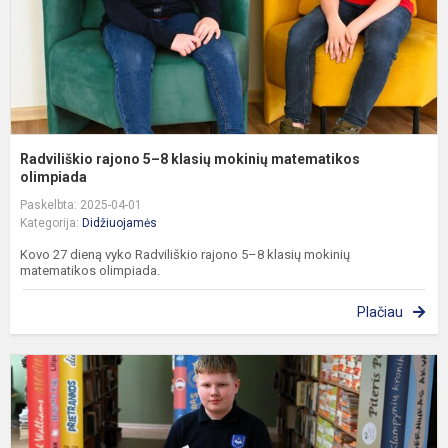
m
o
Radviliškio rajono 5–8 klasių mokinių matematikos
olimpiada
Paskelbta: 2025-04-01
Kategorija:
Didžiuojamės
Kovo 27 dieną vyko Radviliškio rajono 5–8 klasių mokinių
matematikos olimpiada.
Plačiau
S