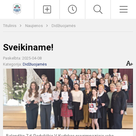
Paieška
Men
Titulinis
Naujienos
Didžiuojamės
Sveikiname!
Paskelbta: 2025-04-08
Kategorija:
Didžiuojamės