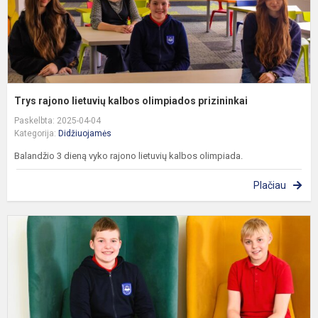
Trys rajono lietuvių kalbos olimpiados prizininkai
Paskelbta: 2025-04-04
Kategorija:
Didžiuojamės
Balandžio 3 dieną vyko rajono lietuvių kalbos olimpiada.
Plačiau
R
r
5
8
k
m