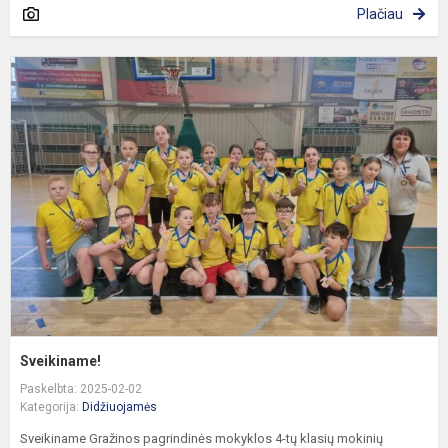
Plačiau
S
Sveikiname!
Paskelbta: 2025-02-02
Kategorija:
Didžiuojamės
Sveikiname Gražinos pagrindinės mokyklos 4-tų klasių mokinių