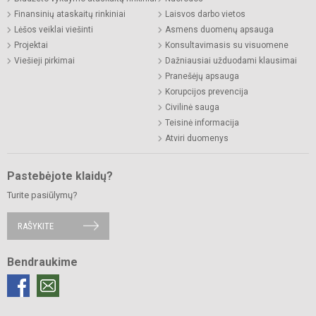
Finansinių ataskaitų rinkiniai
Laisvos darbo vietos
Lėšos veiklai viešinti
Asmens duomenų apsauga
Projektai
Konsultavimasis su visuomene
Viešieji pirkimai
Dažniausiai užduodami klausimai
Pranešėjų apsauga
Korupcijos prevencija
Civilinė sauga
Teisinė informacija
Atviri duomenys
Pastebėjote klaidų?
Turite pasiūlymų?
RAŠYKITE
Bendraukime