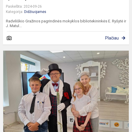
Paskelbta: 2024-09-26
Kategorija:
Didžiuojamės
Radviliškio Gražinos pagrindinės mokyklos bibliotekininkės E. Ryšytė ir
J. Matul...
Plačiau
T
p
s
č
„
k
g