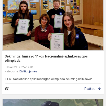
oj
N
a
o
Sėkmingai finišavo 11-oji Nacionalinė aplinkosaugos
olimpiada
Paskelbta: 2024-12-06
Kategorija:
Didžiuojamės
11-oji Nacionalinė aplinkosaugos olimpiada sėkmingai finišavo!
Plačiau
D