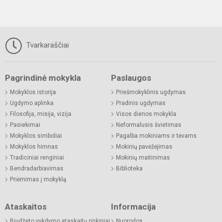
Tvarkaraščiai
Pagrindinė mokykla
Paslaugos
Mokyklos istorija
Priešmokyklinis ugdymas
Ugdymo aplinka
Pradinis ugdymas
Filosofija, misija, vizija
Visos dienos mokykla
Pasiekimai
Neformalusis švietimas
Mokyklos simboliai
Pagalba mokiniams ir tėvams
Mokyklos himnas
Mokinių pavėžėjimas
Tradiciniai renginiai
Mokinių maitinimas
Bendradarbiavimas
Biblioteka
Priėmimas į mokyklą
Ataskaitos
Informacija
Biudžeto vykdymo ataskaitų rinkiniai
Nuorodos