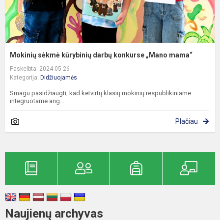
Mokinių sėkmė kūrybinių darbų konkurse „Mano mama“
Paskelbta: 2024-05-26
Kategorija:
Didžiuojamės
Smagu pasidžiaugti, kad ketvirtų klasių mokinių respublikiniame
integruotame ang...
Plačiau
Naujienų archyvas