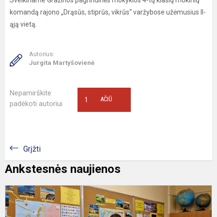
Sveikiname Gražinos pagrindinės mokyklos 4-tų klasių mokinių
komandą rajono „Drąsūs, stiprūs, vikrūs“ varžybose užėmusius II-
ąją vietą.
Autorius:
Jurgita Martyšovienė
Nepamirškite
1
AČIŪ
padėkoti autoriui
Grįžti
Ankstesnės naujienos
S
f
1