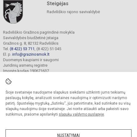
Steigėjas
Radviliškio rajono savivaldybė
Radviliškio Gražinos pagrindinė mokykla
Savivaldybės biudžetinė įstaiga
Gražinos g. 8, 82132 Radviliškis
Tel.
(8 422) 53 711
, (8 422) 51 045
El. p.
info@grazinosmok.lt
Duomenys kaupiami ir saugomi
Juridinių asmenų registre
Įmonės kodas 190671637
Šioje svetainėje naudojame slapukus siekdami užtikrinti jums teikiamų
© 2022. Radviliškio Gražinos pagrindinė mokykla. Visos teisės saugomos.
Kopijuoti turinį be raštiško įstaigos administracijos sutikimo griežtai draudžiama.
paslaugų kokybę, analizuoti svetainės naudojimą ir optimizuoti naršymo
patirtį. Spustelėję mygtuką „Sutinku“, jūs patvirtinate, kad sutinkate su visų
Prieinamumo paraiška
Slapukų valdymas
slapukų naudojimu šioje svetainėje. Jei norite atšaukti arba pakeisti savo
sutikimus, prašome apsilankyti
slapukų valdymo puslapyje
.
Sumanus būdas atnaujinti
mokyklos interneto
svetainę
NUSTATYMAI