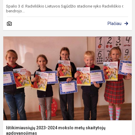
Spalio 3 d. Radviliškio Lietuvos Sąjūdžio stadione vyko Radviliškio r.
bendrojo...
Plačiau
I
2
2
m
m
s
a
Ištikimiausiųjų 2023-2024 mokslo metų skaitytojų
apdovanojimas