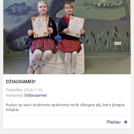
DŽIAUGIAMĖS!
Paskelbta: 2024-11-20
Kategorija:
Didžiuojamės
Ruduo su savo sodriomis spalvomis ne tik džiugina akį, bet ir įkvepia
kūrybai.
Plačiau