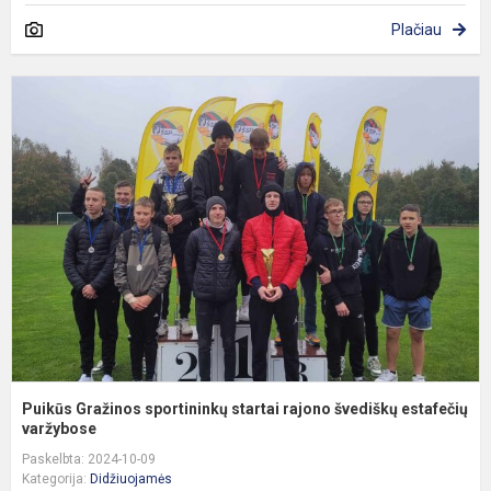
Plačiau
P
G
s
s
r
š
e
Puikūs Gražinos sportininkų startai rajono švediškų estafečių
varžybose
Paskelbta: 2024-10-09
Kategorija:
Didžiuojamės