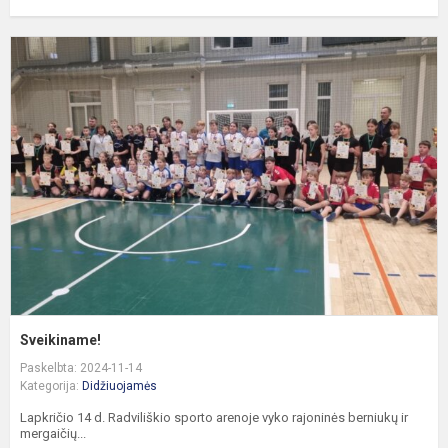
S
Sveikiname!
Paskelbta: 2024-11-14
Kategorija:
Didžiuojamės
Lapkričio 14 d. Radviliškio sporto arenoje vyko rajoninės berniukų ir
mergaičių...