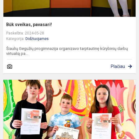
Būk sveikas, pavasari!
Paskelbta: 2024-05-28
Kategorija:
Didžiuojamės
Šiaulių Gegužių progimnazija organizavo tarptautinę kūrybinių darbų
virtualią pa...
Plačiau
M
s
k
d
k
„
m