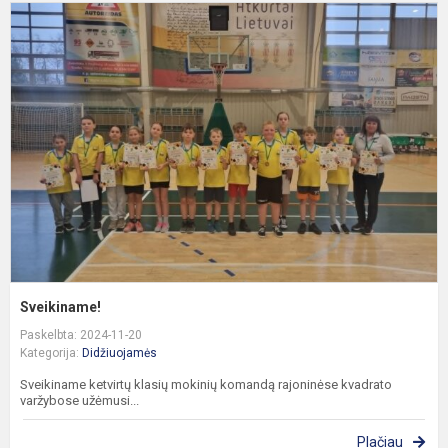
S
Sveikiname!
Paskelbta: 2024-11-20
Kategorija:
Didžiuojamės
Sveikiname ketvirtų klasių mokinių komandą rajoninėse kvadrato
varžybose užėmusi...
Plačiau