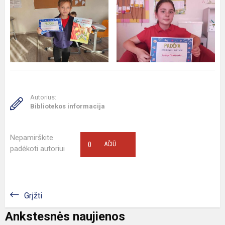
Autorius:
Bibliotekos informacija
Nepamirškite
0
AČIŪ
padėkoti autoriui
Grįžti
Ankstesnės naujienos