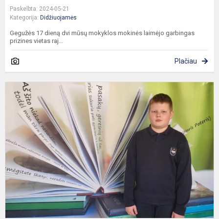
Paskelbta: 2024-05-21
Kategorija:
Didžiuojamės
Gegužės 17 dieną dvi mūsų mokyklos mokinės laimėjo garbingas
prizines vietas raj...
Plačiau
R
5
8
k
m
m
o