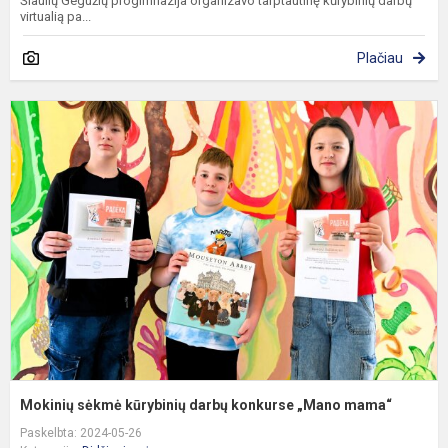
Šiaulių Gegužių progimnazija organizavo tarptautinę kūrybinių darbų
virtualią pa...
Plačiau
M
s
k
d
k
„
m
Mokinių sėkmė kūrybinių darbų konkurse „Mano mama“
Paskelbta: 2024-05-26