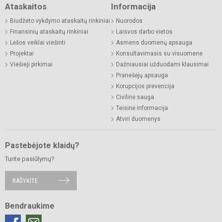
Ataskaitos
Informacija
Biudžeto vykdymo ataskaitų rinkiniai
Nuorodos
Finansinių ataskaitų rinkiniai
Laisvos darbo vietos
Lėšos veiklai viešinti
Asmens duomenų apsauga
Projektai
Konsultavimasis su visuomene
Viešieji pirkimai
Dažniausiai užduodami klausimai
Pranešėjų apsauga
Korupcijos prevencija
Civilinė sauga
Teisinė informacija
Atviri duomenys
Pastebėjote klaidų?
Turite pasiūlymų?
RAŠYKITE
Bendraukime