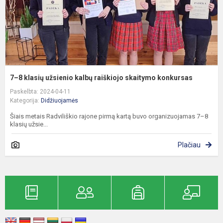
s
k
7–8 klasių užsienio kalbų raiškiojo skaitymo konkursas
Paskelbta: 2024-04-11
Kategorija:
Didžiuojamės
Šiais metais Radviliškio rajone pirmą kartą buvo organizuojamas 7–8
klasių užsie...
Plačiau