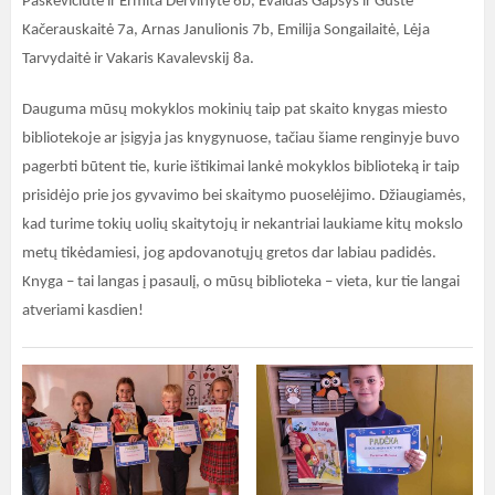
Paškevičiūtė ir Ermita Dervinytė 6b, Evaldas Gapšys ir Gustė
Kačerauskaitė 7a, Arnas Janulionis 7b, Emilija Songailaitė, Lėja
Tarvydaitė ir Vakaris Kavalevskij 8a.
Dauguma mūsų mokyklos mokinių taip pat skaito knygas miesto
bibliotekoje ar įsigyja jas knygynuose, tačiau šiame renginyje buvo
pagerbti būtent tie, kurie ištikimai lankė mokyklos biblioteką ir taip
prisidėjo prie jos gyvavimo bei skaitymo puoselėjimo. Džiaugiamės,
kad turime tokių uolių skaitytojų ir nekantriai laukiame kitų mokslo
metų tikėdamiesi, jog apdovanotųjų gretos dar labiau padidės.
Knyga – tai langas į pasaulį, o mūsų biblioteka – vieta, kur tie langai
atveriami kasdien!