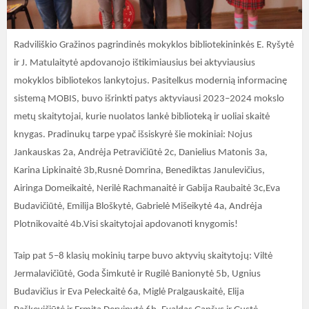
Radviliškio Gražinos pagrindinės mokyklos bibliotekininkės E. Ryšytė
ir J. Matulaitytė apdovanojo ištikimiausius bei aktyviausius
mokyklos bibliotekos lankytojus. Pasitelkus modernią informacinę
sistemą MOBIS, buvo išrinkti patys aktyviausi 2023–2024 mokslo
metų skaitytojai, kurie nuolatos lankė biblioteką ir uoliai skaitė
knygas. Pradinukų tarpe ypač išsiskyrė šie mokiniai: Nojus
Jankauskas 2a, Andrėja Petravičiūtė 2c, Danielius Matonis 3a,
Karina Lipkinaitė 3b,Rusnė Domrina, Benediktas Janulevičius,
Airinga Domeikaitė, Nerilė Rachmanaitė ir Gabija Raubaitė 3c,Eva
Budavičiūtė, Emilija Bloškytė, Gabrielė Mišeikytė 4a, Andrėja
Plotnikovaitė 4b.Visi skaitytojai apdovanoti knygomis!
Taip pat 5–8 klasių mokinių tarpe buvo aktyvių skaitytojų: Viltė
Jermalavičiūtė, Goda Šimkutė ir Rugilė Banionytė 5b, Ugnius
Budavičius ir Eva Peleckaitė 6a, Miglė Pralgauskaitė, Elija