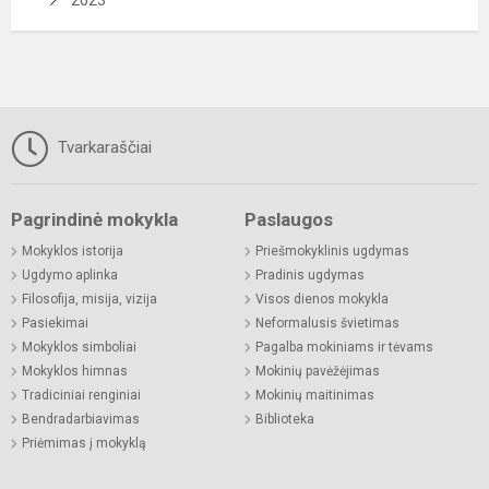
Tvarkaraščiai
Pagrindinė mokykla
Paslaugos
Mokyklos istorija
Priešmokyklinis ugdymas
Ugdymo aplinka
Pradinis ugdymas
Filosofija, misija, vizija
Visos dienos mokykla
Pasiekimai
Neformalusis švietimas
Mokyklos simboliai
Pagalba mokiniams ir tėvams
Mokyklos himnas
Mokinių pavėžėjimas
Tradiciniai renginiai
Mokinių maitinimas
Bendradarbiavimas
Biblioteka
Priėmimas į mokyklą