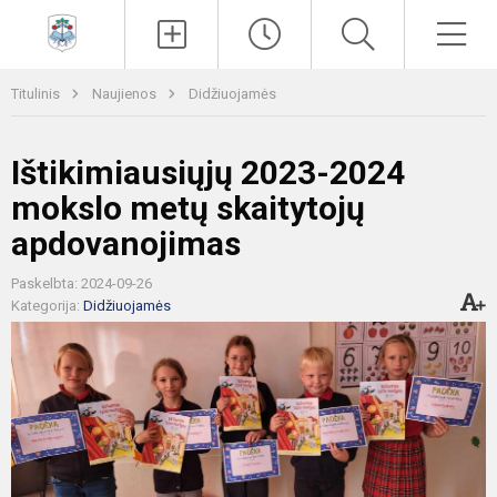
Paieška
Men
Titulinis
Naujienos
Didžiuojamės
Ištikimiausiųjų 2023-2024
mokslo metų skaitytojų
apdovanojimas
Paskelbta: 2024-09-26
Kategorija:
Didžiuojamės