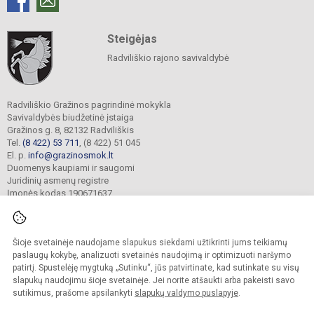
Steigėjas
Radviliškio rajono savivaldybė
Radviliškio Gražinos pagrindinė mokykla
Savivaldybės biudžetinė įstaiga
Gražinos g. 8, 82132 Radviliškis
Tel.
(8 422) 53 711
, (8 422) 51 045
El. p.
info@grazinosmok.lt
Duomenys kaupiami ir saugomi
Juridinių asmenų registre
Įmonės kodas 190671637
Šioje svetainėje naudojame slapukus siekdami užtikrinti jums teikiamų
© 2022. Radviliškio Gražinos pagrindinė mokykla. Visos teisės saugomos.
Kopijuoti turinį be raštiško įstaigos administracijos sutikimo griežtai draudžiama.
paslaugų kokybę, analizuoti svetainės naudojimą ir optimizuoti naršymo
patirtį. Spustelėję mygtuką „Sutinku“, jūs patvirtinate, kad sutinkate su visų
Prieinamumo paraiška
Slapukų valdymas
slapukų naudojimu šioje svetainėje. Jei norite atšaukti arba pakeisti savo
sutikimus, prašome apsilankyti
slapukų valdymo puslapyje
.
Sumanus būdas atnaujinti
mokyklos interneto