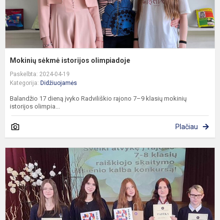
Mokinių sėkmė istorijos olimpiadoje
Paskelbta: 2024-04-19
Kategorija:
Didžiuojamės
Balandžio 17 dieną įvyko Radviliškio rajono 7–9 klasių mokinių
istorijos olimpia...
Plačiau
7
8
k
u
k
r