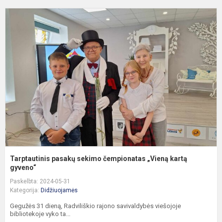
T
p
s
č
„
k
g
Tarptautinis pasakų sekimo čempionatas „Vieną kartą
gyveno“
Paskelbta: 2024-05-31
Kategorija:
Didžiuojamės
Gegužės 31 dieną, Radviliškio rajono savivaldybės viešojoje
bibliotekoje vyko ta...