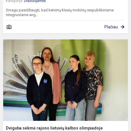
Kategorija:
Didžiuojamės
Smagu pasidžiaugti, kad ketvirtų klasių mokinių respublikiniame
integruotame ang...
Plačiau
D
s
r
l
k
o
Dviguba sėkmė rajono lietuvių kalbos olimpiadoje