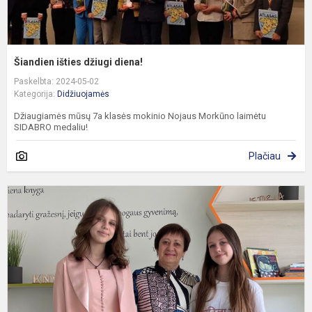
Šiandien išties džiugi diena!
Paskelbta: 2024-05-02
Kategorija:
Didžiuojamės
Džiaugiamės mūsų 7a klasės mokinio Nojaus Morkūno laimėtu
SIDABRO medaliu!
Plačiau
M
s
i
o