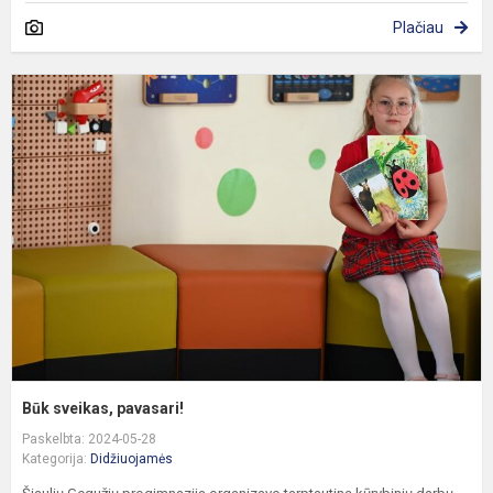
Plačiau
B
s
p
Būk sveikas, pavasari!
Paskelbta: 2024-05-28
Kategorija:
Didžiuojamės