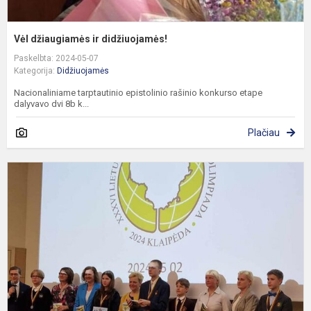
Vėl džiaugiamės ir didžiuojamės!
Paskelbta: 2024-05-07
Kategorija:
Didžiuojamės
Nacionaliniame tarptautinio epistolinio rašinio konkurso etape
dalyvavo dvi 8b k...
Plačiau
Š
i
d
d