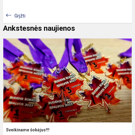
Grįžti
Ankstesnės naujienos
S
š
Sveikiname šokėjus!!!