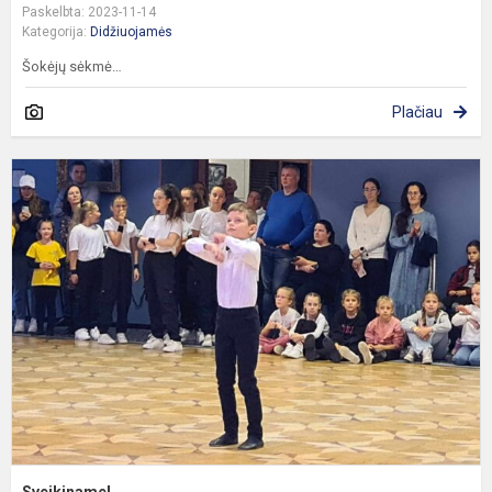
Paskelbta: 2023-11-14
Kategorija:
Didžiuojamės
Šokėjų sėkmė…
Plačiau
S