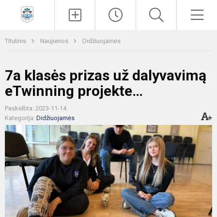
Paieška
Men
Titulinis
Naujienos
Didžiuojamės
7a klasės prizas už dalyvavimą
eTwinning projekte…
Paskelbta: 2023-11-14
Kategorija:
Didžiuojamės