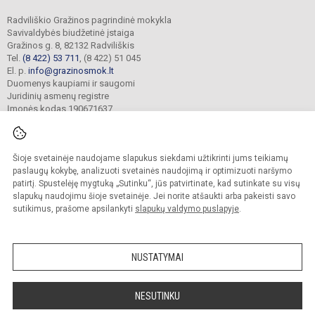
Radviliškio Gražinos pagrindinė mokykla
Savivaldybės biudžetinė įstaiga
Gražinos g. 8, 82132 Radviliškis
Tel.
(8 422) 53 711
, (8 422) 51 045
El. p.
info@grazinosmok.lt
Duomenys kaupiami ir saugomi
Juridinių asmenų registre
Įmonės kodas 190671637
Šioje svetainėje naudojame slapukus siekdami užtikrinti jums teikiamų
© 2022. Radviliškio Gražinos pagrindinė mokykla. Visos teisės saugomos.
Kopijuoti turinį be raštiško įstaigos administracijos sutikimo griežtai draudžiama.
paslaugų kokybę, analizuoti svetainės naudojimą ir optimizuoti naršymo
patirtį. Spustelėję mygtuką „Sutinku“, jūs patvirtinate, kad sutinkate su visų
Prieinamumo paraiška
Slapukų valdymas
slapukų naudojimu šioje svetainėje. Jei norite atšaukti arba pakeisti savo
sutikimus, prašome apsilankyti
slapukų valdymo puslapyje
.
Sumanus būdas atnaujinti
mokyklos interneto
svetainę
NUSTATYMAI
NESUTINKU