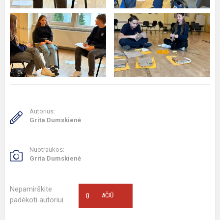
Autorius:
Grita Dumskienė
Nuotraukos:
Grita Dumskienė
Nepamirškite
0
AČIŪ
padėkoti autoriui