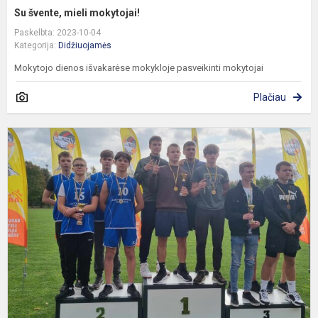
Su švente, mieli mokytojai!
Paskelbta: 2023-10-04
Kategorija:
Didžiuojamės
Mokytojo dienos išvakarėse mokykloje pasveikinti mokytojai
Plačiau
S
s
r
š
e
v