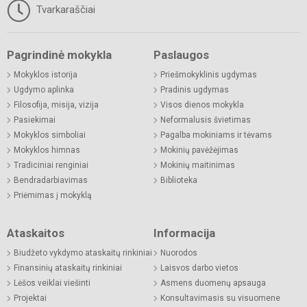
Tvarkaraščiai
Pagrindinė mokykla
Paslaugos
Mokyklos istorija
Priešmokyklinis ugdymas
Ugdymo aplinka
Pradinis ugdymas
Filosofija, misija, vizija
Visos dienos mokykla
Pasiekimai
Neformalusis švietimas
Mokyklos simboliai
Pagalba mokiniams ir tėvams
Mokyklos himnas
Mokinių pavėžėjimas
Tradiciniai renginiai
Mokinių maitinimas
Bendradarbiavimas
Biblioteka
Priėmimas į mokyklą
Ataskaitos
Informacija
Biudžeto vykdymo ataskaitų rinkiniai
Nuorodos
Finansinių ataskaitų rinkiniai
Laisvos darbo vietos
Lėšos veiklai viešinti
Asmens duomenų apsauga
Projektai
Konsultavimasis su visuomene