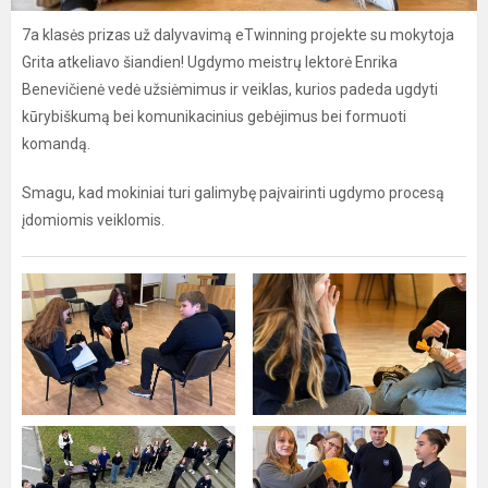
7a klasės prizas už dalyvavimą eTwinning projekte su mokytoja
Grita atkeliavo šiandien! Ugdymo meistrų lektorė Enrika
Benevičienė vedė užsiėmimus ir veiklas, kurios padeda ugdyti
kūrybiškumą bei komunikacinius gebėjimus bei formuoti
komandą.
Smagu, kad mokiniai turi galimybę paįvairinti ugdymo procesą
įdomiomis veiklomis.