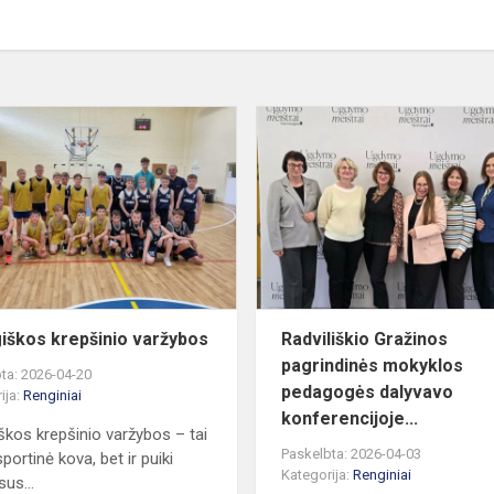
Draugiškos
krepšinio
varžybos
iškos krepšinio varžybos
Radviliškio Gražinos
pagrindinės mokyklos
ta: 2026-04-20
pedagogės dalyvavo
ija:
Renginiai
konferencijoje...
škos krepšinio varžybos – tai
Paskelbta: 2026-04-03
sportinė kova, bet ir puiki
Kategorija:
Renginiai
us...