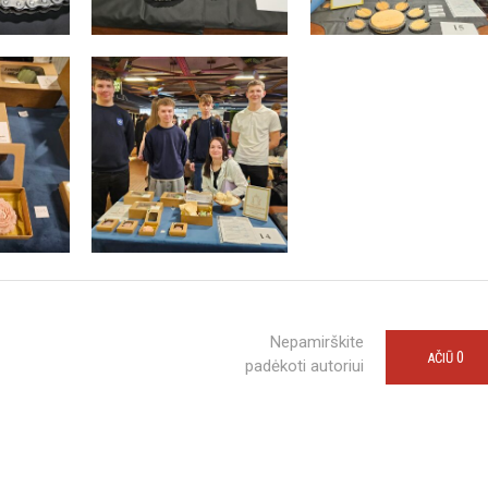
Nepamirškite
0
AČIŪ
padėkoti autoriui