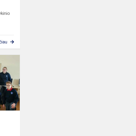
o
ykinio
čiau
Penktokų
kūrybinių
darbų
paroda