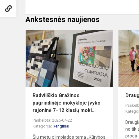
Ankstesnės naujienos
Radviliškio
Gražinos
pagrindinėje
mokykloje
įvyko
rajoninė...
Radviliškio Gražinos
Draug
pagrindinėje mokykloje įvyko
Paskelb
rajoninė 7–12 klasių moki...
Kategor
Paskelbta: 2026-04-22
Draugi
Kategorija:
Renginiai
ne tik 
proga s
Šių metų olimpiados tema „Kūrybos