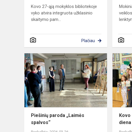
Kovo 27-ąją mokyklos bibliotekoje
Mokini
vyko atvira integruota užklasinio
veiklo
skaitymo pam...
lenktyn
Plačiau
Piešinių
paroda
„Laimės
spalvos“
Piešinių paroda „Laimės
Kovo 
spalvos“
diena
Paskelbta: 2026-03-26
Paskelb