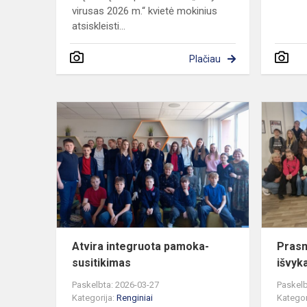
virusas 2026 m.“ kvietė mokinius
atsiskleisti...
Plačiau
Atvira
integruota
pamoka-
susitikimas
Atvira integruota pamoka-
Prasm
susitikimas
išvyk
Paskelbta: 2026-03-27
Paskelb
Kategorija:
Renginiai
Kategor