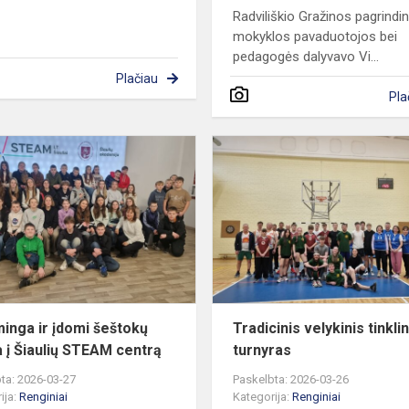
Radviliškio Gražinos pagrindi
mokyklos pavaduotojos bei
pedagogės dalyvavo Vi...
Plačiau
Pla
Prasminga
ir
įdomi
šeštokų
išvyka
į
Šiaulių
STEAM
centrą
inga ir įdomi šeštokų
Tradicinis velykinis tinkli
a į Šiaulių STEAM centrą
turnyras
ta: 2026-03-27
Paskelbta: 2026-03-26
ija:
Renginiai
Kategorija:
Renginiai