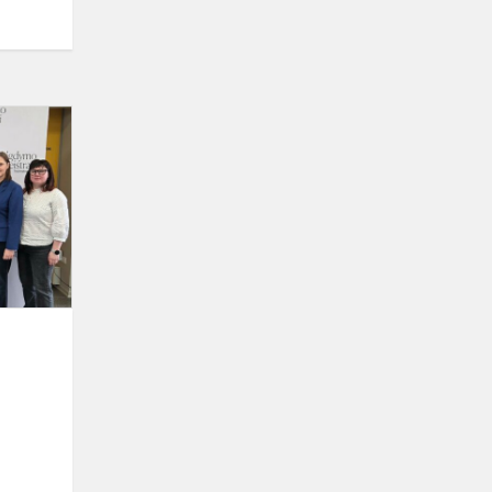
Radviliškio
Gražinos
pagrindinės
mokyklos
pedagogės
dalyvav...