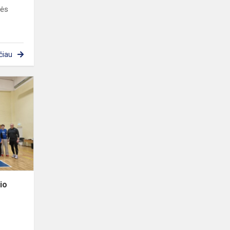
nės
čiau
Tradicinis
velykinis
tinklinio
turnyras
nio