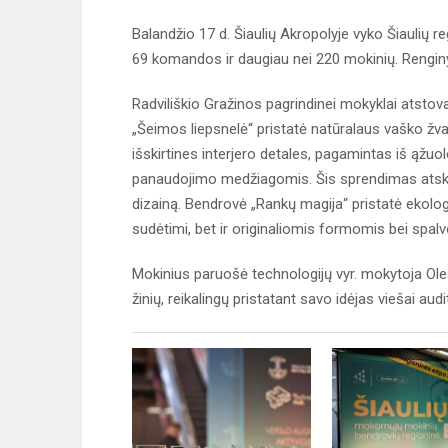
Balandžio 17 d. Šiaulių Akropolyje vyko Šiaulių
69 komandos ir daugiau nei 220 mokinių. Renginyje 
Radviliškio Gražinos pagrindinei mokyklai atst
„Šeimos liepsnelė“ pristatė natūralaus vaško žva
išskirtines interjero detales, pagamintas iš ąžu
panaudojimo medžiagomis. Šis sprendimas atskleid
dizainą. Bendrovė „Rankų magija“ pristatė ekologi
sudėtimi, bet ir originaliomis formomis bei spal
Mokinius paruošė technologijų vyr. mokytoja Olesia
žinių, reikalingų pristatant savo idėjas viešai audit