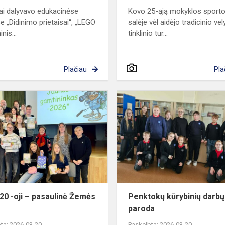
ai dalyvavo edukacinėse
Kovo 25-ąją mokyklos sport
se „Didinimo prietaisai“, „LEGO
salėje vėl aidėjo tradicinio vel
inis...
tinklinio tur...
Plačiau
Pla
Kovo
20
-
oji
–
pasaulinė
Žemės
diena
20 -oji – pasaulinė Žemės
Penktokų kūrybinių darbų
paroda
ta: 2026-03-20
Paskelbta: 2026-03-20