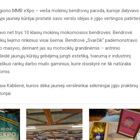
 regiono MMB eXpo – vieša mokinių bendrovių paroda, kurioje dalyvavo
jaunieji kūrėjai pristatė savo verslo idėjas ir įgijo vertingos patirties
ovavo net trys 10 klasių mokinių mokomosios bendrovės. Bendrovė
kių liejimo rinkinius visai šeimai. Bendrovė „Svarčik“ pademonstravo
olo masyvo, derinant jas su motociklų grandinėmis – antrinio
ė jaunųjų kūrėjų gebėjimą jungti estetiką, tvarumą ir industrinį
škus rankų darbo muilo gaminius, kurie išsiskyrė ne tik natūralia
vomis.
 Kablienė, kurios dėka jaunieji verslininkai sėkmingai įgijo praktinių
orijai.