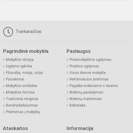
Tvarkaraščiai
Pagrindinė mokykla
Paslaugos
Mokyklos istorija
Priešmokyklinis ugdymas
Ugdymo aplinka
Pradinis ugdymas
Filosofija, misija, vizija
Visos dienos mokykla
Pasiekimai
Neformalusis švietimas
Mokyklos simboliai
Pagalba mokiniams ir tėvams
Mokyklos himnas
Mokinių pavėžėjimas
Tradiciniai renginiai
Mokinių maitinimas
Bendradarbiavimas
Biblioteka
Priėmimas į mokyklą
Ataskaitos
Informacija