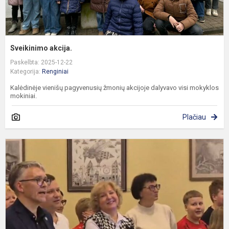
Sveikinimo akcija.
Paskelbta: 2025-12-22
Kategorija:
Renginiai
Kalėdinėje vienišų pagyvenusių žmonių akcijoje dalyvavo visi mokyklos
mokiniai.
Plačiau
T
k
r