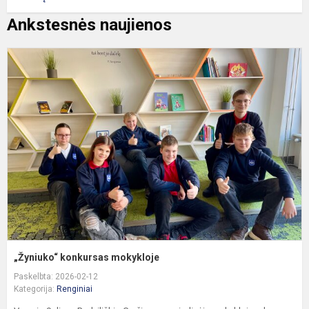
Ankstesnės naujienos
„
k
m
„Žyniuko“ konkursas mokykloje
Paskelbta: 2026-02-12
Kategorija:
Renginiai