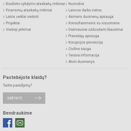
Biudžeto vykdymo ataskaitų rinkiniai
Nuorodos
Finansinių ataskaitų rinkiniai
Laisvos darbo vietos
Lėšos veiklai viešinti
Asmens duomenų apsauga
Projektai
Konsultavimasis su visuomene
Viešieji pirkimai
Dažniausiai užduodami klausimai
Pranešėjų apsauga
Korupcijos prevencija
Civilinė sauga
Teisinė informacija
Atviri duomenys
Pastebėjote klaidų?
Turite pasiūlymų?
RAŠYKITE
Bendraukime