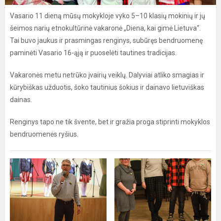
Vasario 11 dieną mūsų mokykloje vyko 5–10 klasių mokinių ir jų
šeimos narių etnokultūrinė vakaronė „Diena, kai gimė Lietuva“.
Tai buvo jaukus ir prasmingas renginys, subūręs bendruomenę
paminėti Vasario 16-ąją ir puoselėti tautines tradicijas.
Vakaronės metu netrūko įvairių veiklų. Dalyviai atliko smagias ir
kūrybiškas užduotis, šoko tautinius šokius ir dainavo lietuviškas
dainas.
Renginys tapo ne tik švente, bet ir gražia proga stiprinti mokyklos
bendruomenės ryšius.