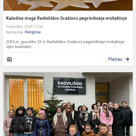
Kalėdinė mugė Radviliškio Gražinos pagrindinėje mokykloje
Paskelbta: 2025-12-30
Kategorija:
Renginiai
2025 m. gruodžio 22 d. Radviliškio Gražinos pagrindinėje mokykloje
vyko kasmetin...
Plačiau
S
a