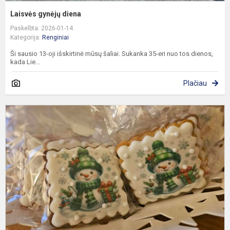
Laisvės gynėjų diena
Paskelbta: 2026-01-14
Kategorija:
Renginiai
Ši sausio 13-oji išskirtinė mūsų šaliai. Sukanka 35-eri nuo tos dienos,
kada Lie...
Plačiau
K
m
R
G
p
m