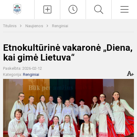
Paieška
Men
Titulinis
Naujienos
Renginiai
Etnokultūrinė vakaronė „Diena,
kai gimė Lietuva“
Paskelbta: 2026-02-12
Kategorija:
Renginiai