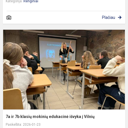
Kategorija:
Renginiai
Plačiau
7
ir
7
k
m
e
i
į
V
7a ir 7b klasių mokinių edukacinė išvyka į Vilnių
Paskelbta: 2026-01-23