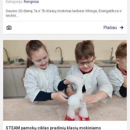
Kategorija:
Renginiai
Sausio 20 dieną 7a ir 7b klasių mokiniai lankėsi Vilniuje, Energetikos ir
techni...
Plačiau
S
p
c
p
k
m
STEAM pamokų ciklas pradinių klasių mokiniams