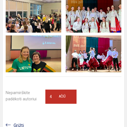
Nepamirškite
4
AČIŪ
padėkoti autoriui
Grįžti