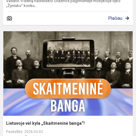
Vasario 9 dieną Radviliškio Gražinos pagrindinėje mokykloje vyko
„Žyniuko“ konku...
Plačiau
L
v
k
„
b
Lietuvoje vėl kyla „Skaitmeninė banga“!
Paskelbta: 2026-02-02