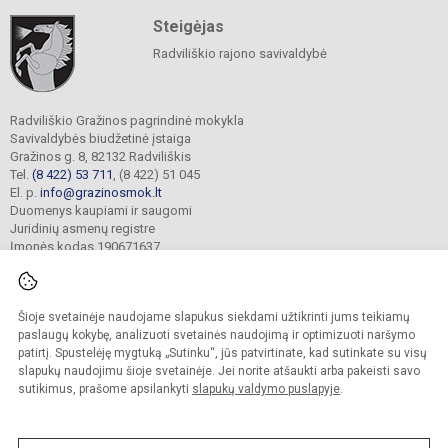
Steigėjas
Radviliškio rajono savivaldybė
Radviliškio Gražinos pagrindinė mokykla
Savivaldybės biudžetinė įstaiga
Gražinos g. 8, 82132 Radviliškis
Tel.
(8 422) 53 711
, (8 422) 51 045
El. p.
info@grazinosmok.lt
Duomenys kaupiami ir saugomi
Juridinių asmenų registre
Įmonės kodas 190671637
Šioje svetainėje naudojame slapukus siekdami užtikrinti jums teikiamų
© 2022. Radviliškio Gražinos pagrindinė mokykla. Visos teisės saugomos.
Kopijuoti turinį be raštiško įstaigos administracijos sutikimo griežtai draudžiama.
paslaugų kokybę, analizuoti svetainės naudojimą ir optimizuoti naršymo
patirtį. Spustelėję mygtuką „Sutinku“, jūs patvirtinate, kad sutinkate su visų
Prieinamumo paraiška
Slapukų valdymas
slapukų naudojimu šioje svetainėje. Jei norite atšaukti arba pakeisti savo
sutikimus, prašome apsilankyti
slapukų valdymo puslapyje
.
Sumanus būdas atnaujinti
mokyklos interneto
svetainę