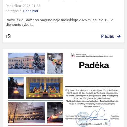
Paskelbta: 2026-01-23
Kategorija:
Renginiai
Radviliškio Gražinos pagrindinėje mokykloje 2026 m. sausio 19–21
dienomis vyko i...
Plačiau
P