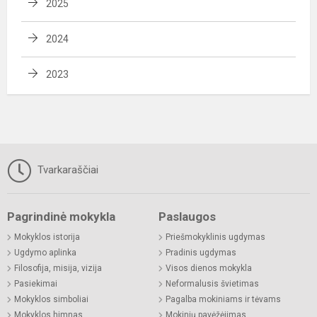
2025
2024
2023
Tvarkaraščiai
Pagrindinė mokykla
Paslaugos
Mokyklos istorija
Priešmokyklinis ugdymas
Ugdymo aplinka
Pradinis ugdymas
Filosofija, misija, vizija
Visos dienos mokykla
Pasiekimai
Neformalusis švietimas
Mokyklos simboliai
Pagalba mokiniams ir tėvams
Mokyklos himnas
Mokinių pavėžėjimas