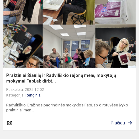
R
r
m
m
m
Praktiniai Šiaulių ir Radviliškio rajonų menų mokytojų
mokymai FabLab dirbt...
Paskelbta: 2025-12-02
Kategorija:
Renginiai
Radviliškio Gražinos pagrindinės mokyklos FabLab dirbtuvėse įvyko
praktiniai men...
Plačiau