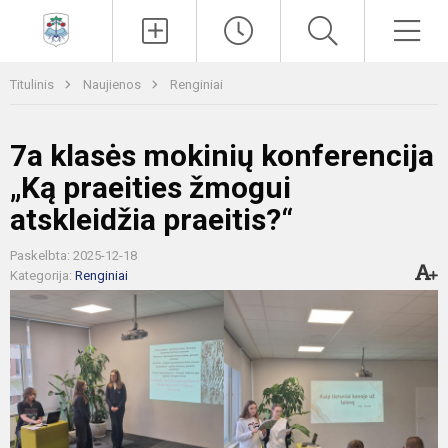
Paieška
Men
Titulinis
Naujienos
Renginiai
7a klasės mokinių konferencija
„Ką praeities žmogui
atskleidžia praeitis?“
Paskelbta: 2025-12-18
Kategorija:
Renginiai