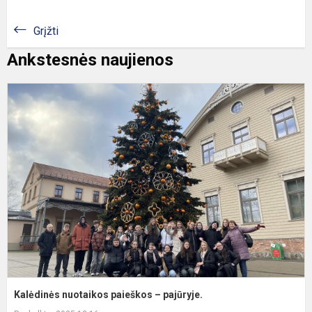
Grįžti
Ankstesnės naujienos
K
n
p
–
p
Kalėdinės nuotaikos paieškos – pajūryje.