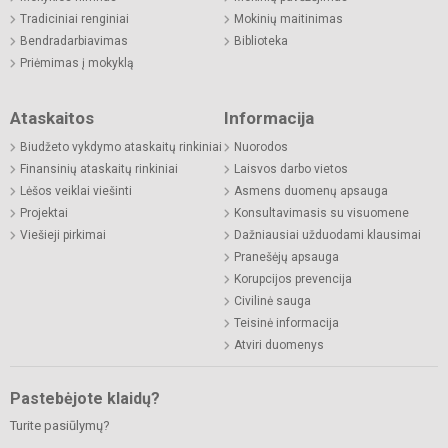
Tradiciniai renginiai
Mokinių maitinimas
Bendradarbiavimas
Biblioteka
Priėmimas į mokyklą
Ataskaitos
Informacija
Biudžeto vykdymo ataskaitų rinkiniai
Nuorodos
Finansinių ataskaitų rinkiniai
Laisvos darbo vietos
Lėšos veiklai viešinti
Asmens duomenų apsauga
Projektai
Konsultavimasis su visuomene
Viešieji pirkimai
Dažniausiai užduodami klausimai
Pranešėjų apsauga
Korupcijos prevencija
Civilinė sauga
Teisinė informacija
Atviri duomenys
Pastebėjote klaidų?
Turite pasiūlymų?