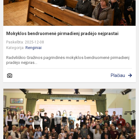
Mokyklos bendruomenė pirmadienį pradėjo neįprastai
Paskelbta: 2025-12-08
Kategorija:
Renginiai
Radviliškio Gražinos pagrindinės mokyklos bendruomenė pirmadienį
pradėjo neįpras...
Plačiau
T
t
k
į
r
r
„