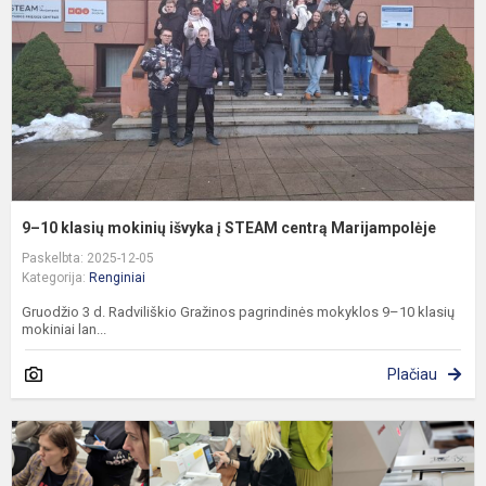
i
į
S
c
M
9–10 klasių mokinių išvyka į STEAM centrą Marijampolėje
Paskelbta: 2025-12-05
Kategorija:
Renginiai
Gruodžio 3 d. Radviliškio Gražinos pagrindinės mokyklos 9–10 klasių
mokiniai lan...
Plačiau
P
Š
ir