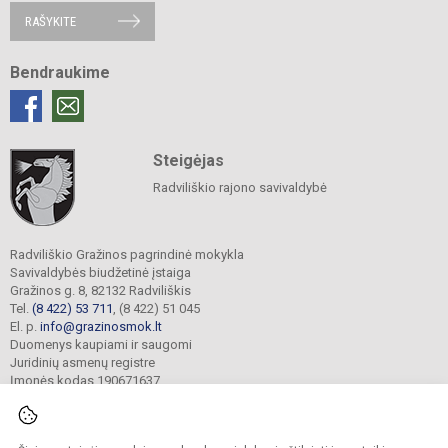
RAŠYKITE
Bendraukime
Steigėjas
Radviliškio rajono savivaldybė
Radviliškio Gražinos pagrindinė mokykla
Savivaldybės biudžetinė įstaiga
Gražinos g. 8, 82132 Radviliškis
Tel.
(8 422) 53 711
, (8 422) 51 045
El. p.
info@grazinosmok.lt
Duomenys kaupiami ir saugomi
Juridinių asmenų registre
Įmonės kodas 190671637