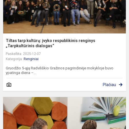
Tiltas tarp kultūrų: įvyko respublikinis renginys
„Tarpkultūrinis dialogas“
Paskelbta: 2025-12-07
Kategorija:
Renginiai
Gruodžio 5-ąją Radviliškio Gražinos pagrindinėje mokykloje buvo
ypatinga diena –...
Plačiau
R
„
v