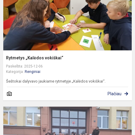
Rytmetys „Kalėdos vokiškai“
Paskelbta: 2025-12-06
Kategorija:
Renginiai
Šeštokai dalyvavo jaukiame rytmetyje „Kalėdos vokiškai“.
Plačiau
9
1
k
m