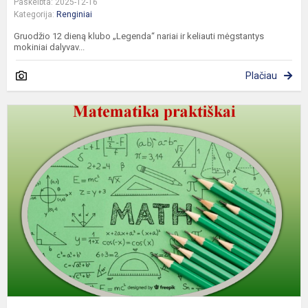
Paskelbta: 2025-12-16
Kategorija:
Renginiai
Gruodžio 12 dieną klubo „Legenda“ nariai ir keliauti mėgstantys
mokiniai dalyvav...
Plačiau
M
p