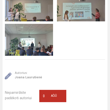
Autorius:
Joana Laurutienė
Nepamirškite
0
AČIŪ
padėkoti autoriui