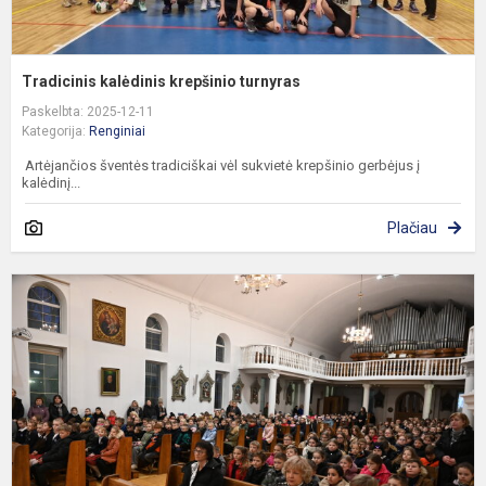
Tradicinis kalėdinis krepšinio turnyras
Paskelbta: 2025-12-11
Kategorija:
Renginiai
Artėjančios šventės tradiciškai vėl sukvietė krepšinio gerbėjus į
kalėdinį...
Plačiau
M
b
p
p
n