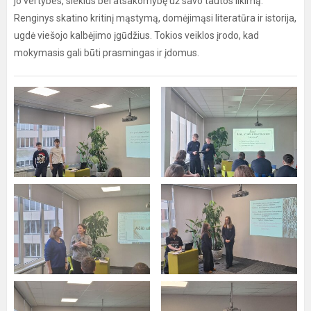
jo vertybes, siekius bei atsakomybę už savo tautos likimą.
Renginys skatino kritinį mąstymą, domėjimąsi literatūra ir istorija,
ugdė viešojo kalbėjimo įgūdžius. Tokios veiklos įrodo, kad
mokymasis gali būti prasmingas ir įdomus.