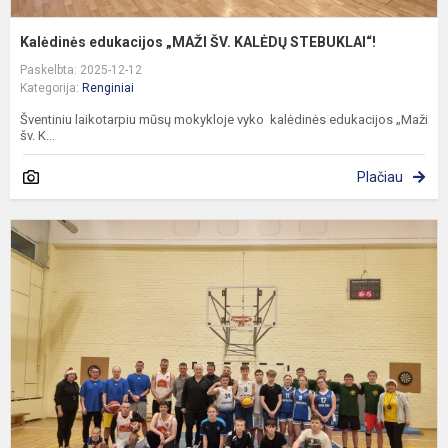
Kalėdinės edukacijos „MAŽI ŠV. KALĖDŲ STEBUKLAI“!
Paskelbta: 2025-12-12
Kategorija:
Renginiai
Šventiniu laikotarpiu mūsų mokykloje vyko kalėdinės edukacijos „Maži
šv. K...
Plačiau
T
k
k
t