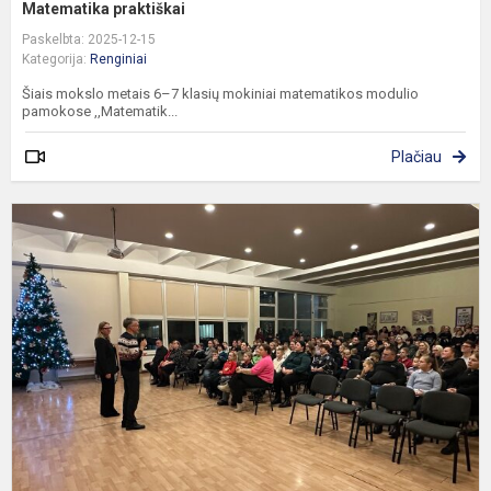
Matematika praktiškai
Paskelbta: 2025-12-15
Kategorija:
Renginiai
Šiais mokslo metais 6–7 klasių mokiniai matematikos modulio
pamokose ,,Matematik...
Plačiau
K
e
„
Š
K
S