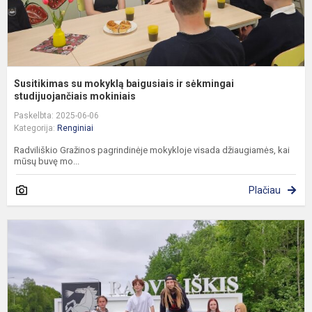
Susitikimas su mokyklą baigusiais ir sėkmingai
studijuojančiais mokiniais
Paskelbta: 2025-06-06
Kategorija:
Renginiai
Radviliškio Gražinos pagrindinėje mokykloje visada džiaugiamės, kai
mūsų buvę mo...
Plačiau
G
ž
„
i
m
–