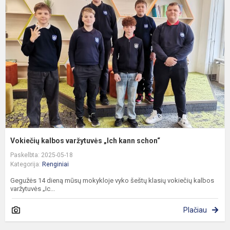
k
v
„
k
s
Vokiečių kalbos varžytuvės „Ich kann schon“
Paskelbta: 2025-05-18
Kategorija:
Renginiai
Gegužės 14 dieną mūsų mokykloje vyko šeštų klasių vokiečių kalbos
varžytuvės „Ic...
Plačiau