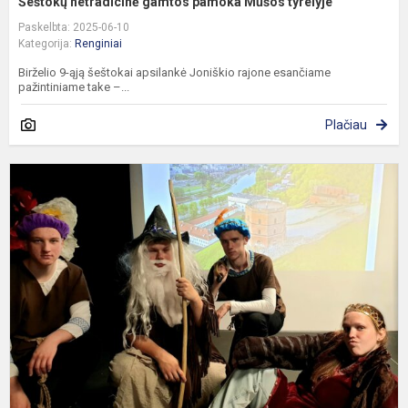
Šeštokų netradicinė gamtos pamoka Mūšos tyrelyje
Paskelbta: 2025-06-10
Kategorija:
Renginiai
Birželio 9-ąją šeštokai apsilankė Joniškio rajone esančiame
pažintiniame take –...
Plačiau
L
k
p
p
p
p