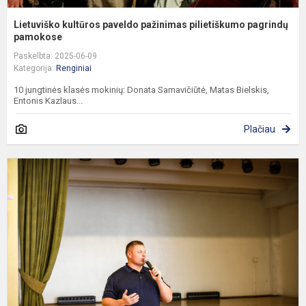
Lietuviško kultūros paveldo pažinimas pilietiškumo pagrindų
pamokose
Paskelbta: 2025-06-09
Kategorija:
Renginiai
10 jungtinės klasės mokinių: Donata Samavičiūtė, Matas Bielskis,
Entonis Kazlaus...
Plačiau
A
i
s