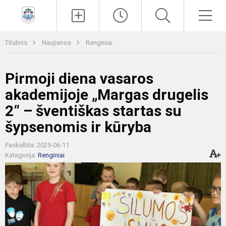
Paieška
Men
Titulinis
Naujienos
Renginiai
Pirmoji diena vasaros
akademijoje „Margas drugelis
2“ – šventiškas startas su
šypsenomis ir kūryba
Paskelbta: 2025-06-11
Kategorija:
Renginiai