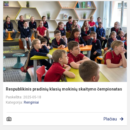
R
p
k
m
s
č
Respublikinis pradinių klasių mokinių skaitymo čempionatas
Paskelbta: 2025-05-18
Kategorija:
Renginiai
Plačiau