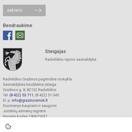
RAŠYKITE
Bendraukime
Steigėjas
Radviliškio rajono savivaldybė
Radviliškio Gražinos pagrindinė mokykla
Savivaldybės biudžetinė įstaiga
Gražinos g. 8, 82132 Radviliškis
Tel.
(8 422) 53 711
, (8 422) 51 045
El. p.
info@grazinosmok.lt
Duomenys kaupiami ir saugomi
Juridinių asmenų registre
Įmonės kodas 190671637