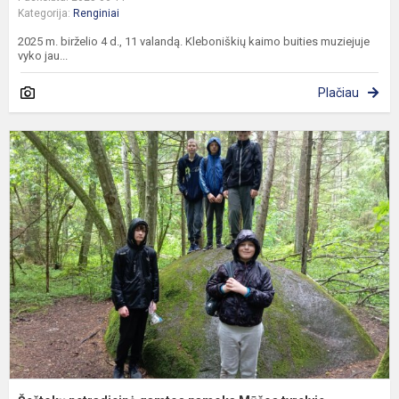
Kategorija:
Renginiai
2025 m. birželio 4 d., 11 valandą. Kleboniškių kaimo buities muziejuje
vyko jau...
Plačiau
Š
n
g
p
M
t