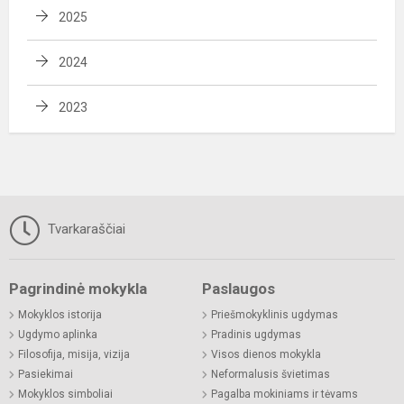
2025
2024
2023
Tvarkaraščiai
Pagrindinė mokykla
Paslaugos
Mokyklos istorija
Priešmokyklinis ugdymas
Ugdymo aplinka
Pradinis ugdymas
Filosofija, misija, vizija
Visos dienos mokykla
Pasiekimai
Neformalusis švietimas
Mokyklos simboliai
Pagalba mokiniams ir tėvams