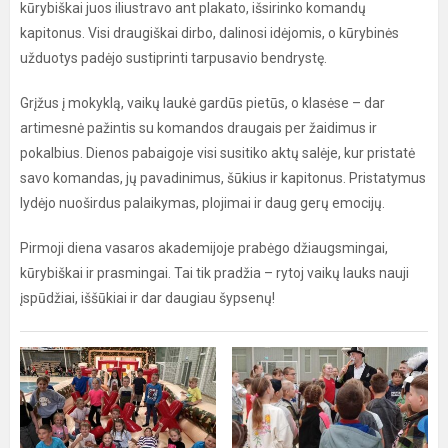
kūrybiškai juos iliustravo ant plakato, išsirinko komandų
kapitonus. Visi draugiškai dirbo, dalinosi idėjomis, o kūrybinės
užduotys padėjo sustiprinti tarpusavio bendrystę.
Grįžus į mokyklą, vaikų laukė gardūs pietūs, o klasėse – dar
artimesnė pažintis su komandos draugais per žaidimus ir
pokalbius. Dienos pabaigoje visi susitiko aktų salėje, kur pristatė
savo komandas, jų pavadinimus, šūkius ir kapitonus. Pristatymus
lydėjo nuoširdus palaikymas, plojimai ir daug gerų emocijų.
Pirmoji diena vasaros akademijoje prabėgo džiaugsmingai,
kūrybiškai ir prasmingai. Tai tik pradžia – rytoj vaikų lauks nauji
įspūdžiai, iššūkiai ir dar daugiau šypsenų!