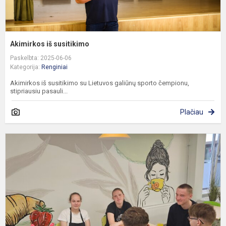
Akimirkos iš susitikimo
Paskelbta: 2025-06-06
Kategorija:
Renginiai
Akimirkos iš susitikimo su Lietuvos galiūnų sporto čempionu,
stipriausiu pasauli...
Plačiau
S
s
m
b
ir
s
s