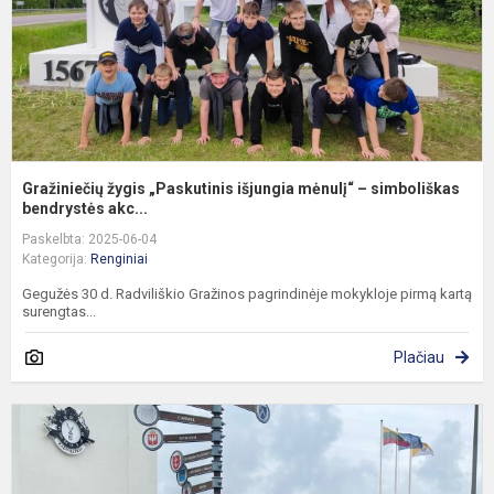
s
Gražiniečių žygis „Paskutinis išjungia mėnulį“ – simboliškas
bendrystės akc...
Paskelbta: 2025-06-04
Kategorija:
Renginiai
Gegužės 30 d. Radviliškio Gražinos pagrindinėje mokykloje pirmą kartą
surengtas...
Plačiau
R
G
p