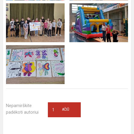
Nepamirškite
1
AČIŪ
padėkoti autoriui