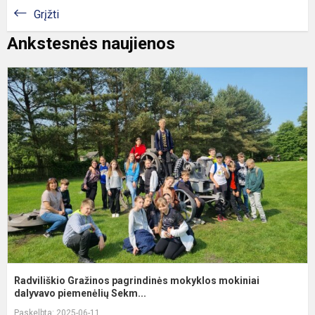
Grįžti
Ankstesnės naujienos
R
G
p
m
m
d
Radviliškio Gražinos pagrindinės mokyklos mokiniai
dalyvavo piemenėlių Sekm...
Paskelbta: 2025-06-11