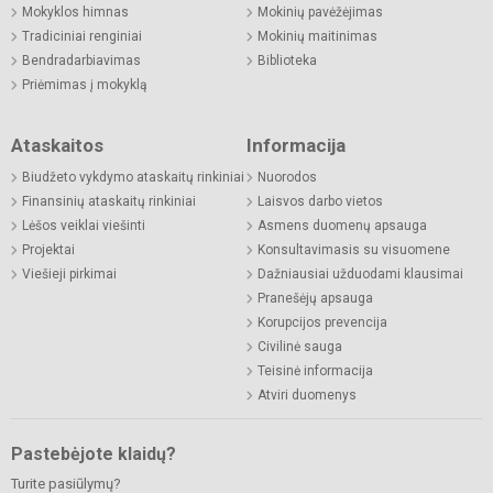
Mokyklos himnas
Mokinių pavėžėjimas
Tradiciniai renginiai
Mokinių maitinimas
Bendradarbiavimas
Biblioteka
Priėmimas į mokyklą
Ataskaitos
Informacija
Biudžeto vykdymo ataskaitų rinkiniai
Nuorodos
Finansinių ataskaitų rinkiniai
Laisvos darbo vietos
Lėšos veiklai viešinti
Asmens duomenų apsauga
Projektai
Konsultavimasis su visuomene
Viešieji pirkimai
Dažniausiai užduodami klausimai
Pranešėjų apsauga
Korupcijos prevencija
Civilinė sauga
Teisinė informacija
Atviri duomenys
Pastebėjote klaidų?
Turite pasiūlymų?