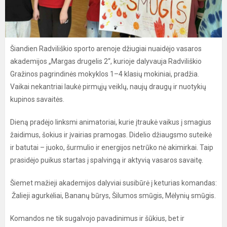
Šiandien Radviliškio sporto arenoje džiugiai nuaidėjo vasaros
akademijos „Margas drugelis 2“, kurioje dalyvauja Radviliškio
Gražinos pagrindinės mokyklos 1–4 klasių mokiniai, pradžia.
Vaikai nekantriai laukė pirmųjų veiklų, naujų draugų ir nuotykių
kupinos savaitės.
Dieną pradėjo linksmi animatoriai, kurie įtraukė vaikus į smagius
žaidimus, šokius ir įvairias pramogas. Didelio džiaugsmo suteikė
ir batutai – juoko, šurmulio ir energijos netrūko nė akimirkai. Taip
prasidėjo puikus startas į spalvingą ir aktyvią vasaros savaitę.
Šiemet mažieji akademijos dalyviai susibūrė į keturias komandas:
Žalieji agurkėliai, Bananų būrys, Šilumos smūgis, Mėlynių smūgis.
Komandos ne tik sugalvojo pavadinimus ir šūkius, bet ir