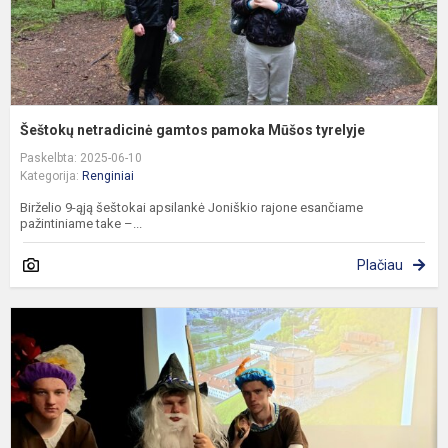
Šeštokų netradicinė gamtos pamoka Mūšos tyrelyje
Paskelbta: 2025-06-10
Kategorija:
Renginiai
Birželio 9-ąją šeštokai apsilankė Joniškio rajone esančiame
pažintiniame take –...
Plačiau
L
k
p
p
p
p