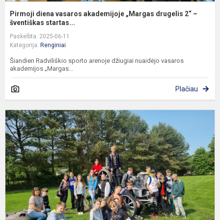
Pirmoji diena vasaros akademijoje „Margas drugelis 2“ –
šventiškas startas...
Paskelbta: 2025-06-11
Kategorija:
Renginiai
Šiandien Radviliškio sporto arenoje džiugiai nuaidėjo vasaros
akademijos „Margas...
Plačiau
R
G
p
m
m
d