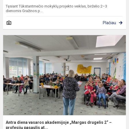
Tęsiant Tūkstantmečio mokyklų projekto veiklas, birželio 2–3
dienomis Gražinos p...
Plačiau
A
d
v
a
„
d
2
–
p
Antra diena vasaros akademijoje „Margas drugelis 2“ –
profesijų pasaulis at...