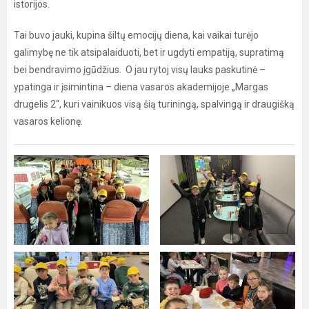
istorijos.
Tai buvo jauki, kupina šiltų emocijų diena, kai vaikai turėjo
galimybę ne tik atsipalaiduoti, bet ir ugdyti empatiją, supratimą
bei bendravimo įgūdžius. O jau rytoj visų lauks paskutinė –
ypatinga ir įsimintina – diena vasaros akademijoje „Margas
drugelis 2“, kuri vainikuos visą šią turiningą, spalvingą ir draugišką
vasaros kelionę.