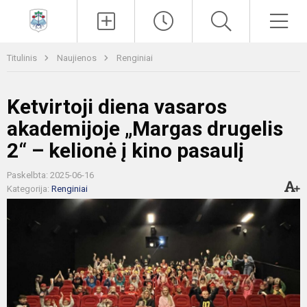
Paieška
Men
Titulinis
Naujienos
Renginiai
Ketvirtoji diena vasaros
akademijoje „Margas drugelis
2“ – kelionė į kino pasaulį
Paskelbta: 2025-06-16
Kategorija:
Renginiai