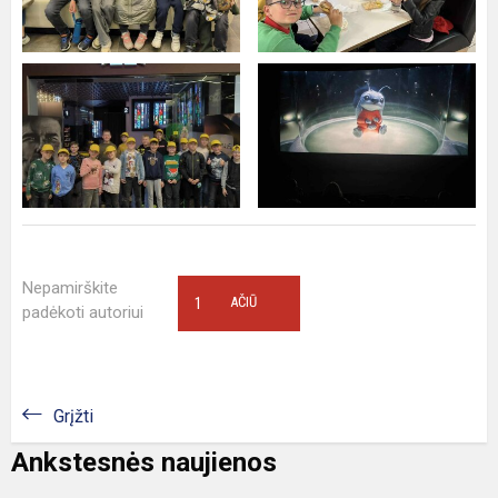
Nepamirškite
1
AČIŪ
padėkoti autoriui
Grįžti
Ankstesnės naujienos