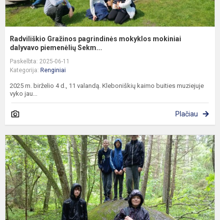
Radviliškio Gražinos pagrindinės mokyklos mokiniai
dalyvavo piemenėlių Sekm...
Paskelbta: 2025-06-11
Kategorija:
Renginiai
2025 m. birželio 4 d., 11 valandą. Kleboniškių kaimo buities muziejuje
vyko jau...
Plačiau
Š
n
g
p
M
t