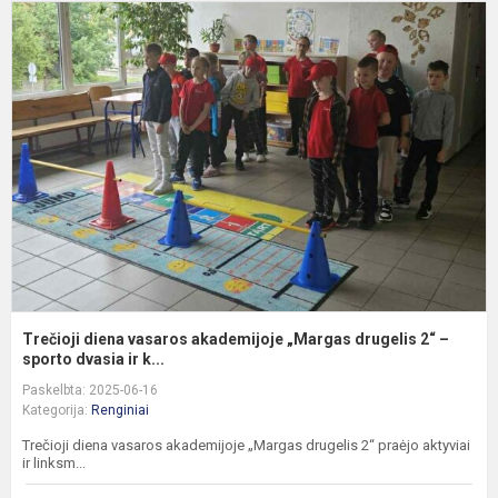
T
d
v
a
„
d
2
–
sp
Trečioji diena vasaros akademijoje „Margas drugelis 2“ –
sporto dvasia ir k...
Paskelbta: 2025-06-16
Kategorija:
Renginiai
Trečioji diena vasaros akademijoje „Margas drugelis 2“ praėjo aktyviai
ir linksm...