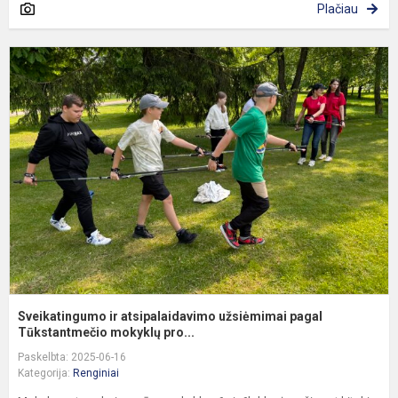
Plačiau
S
ir
a
u
p
T
Sveikatingumo ir atsipalaidavimo užsiėmimai pagal
Tūkstantmečio mokyklų pro...
Paskelbta: 2025-06-16
Kategorija:
Renginiai