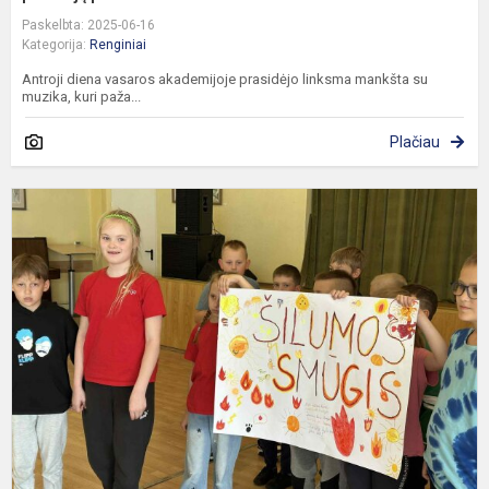
Paskelbta: 2025-06-16
Kategorija:
Renginiai
Antroji diena vasaros akademijoje prasidėjo linksma mankšta su
muzika, kuri paža...
Plačiau
P
d
v
a
„
d
2
–
š