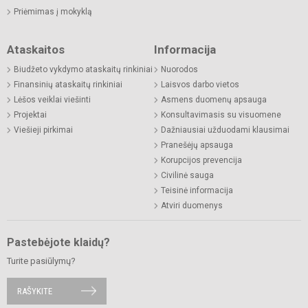
Priėmimas į mokyklą
Ataskaitos
Informacija
Biudžeto vykdymo ataskaitų rinkiniai
Nuorodos
Finansinių ataskaitų rinkiniai
Laisvos darbo vietos
Lėšos veiklai viešinti
Asmens duomenų apsauga
Projektai
Konsultavimasis su visuomene
Viešieji pirkimai
Dažniausiai užduodami klausimai
Pranešėjų apsauga
Korupcijos prevencija
Civilinė sauga
Teisinė informacija
Atviri duomenys
Pastebėjote klaidų?
Turite pasiūlymų?
RAŠYKITE