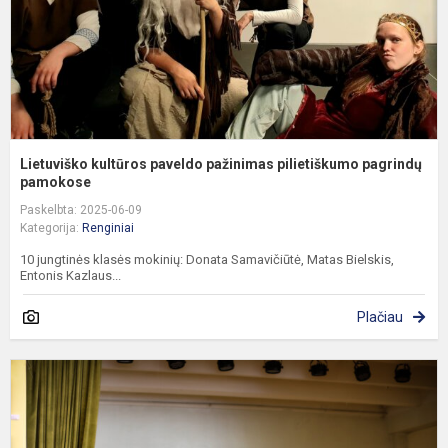
Lietuviško kultūros paveldo pažinimas pilietiškumo pagrindų
pamokose
Paskelbta: 2025-06-09
Kategorija:
Renginiai
10 jungtinės klasės mokinių: Donata Samavičiūtė, Matas Bielskis,
Entonis Kazlaus...
Plačiau
A
i
s