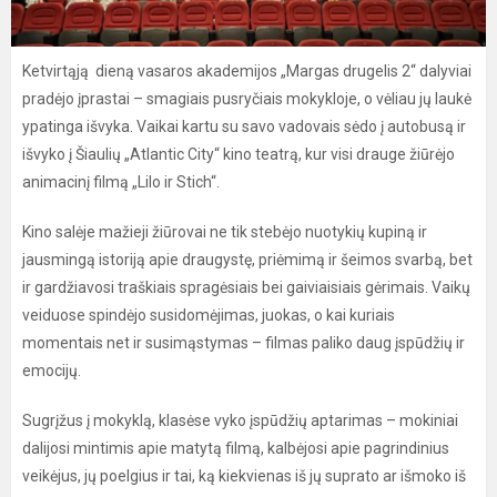
Ketvirtąją dieną vasaros akademijos „Margas drugelis 2“ dalyviai
pradėjo įprastai – smagiais pusryčiais mokykloje, o vėliau jų laukė
ypatinga išvyka. Vaikai kartu su savo vadovais sėdo į autobusą ir
išvyko į Šiaulių „Atlantic City“ kino teatrą, kur visi drauge žiūrėjo
animacinį filmą „Lilo ir Stich“.
Kino salėje mažieji žiūrovai ne tik stebėjo nuotykių kupiną ir
jausmingą istoriją apie draugystę, priėmimą ir šeimos svarbą, bet
ir gardžiavosi traškiais spragėsiais bei gaiviaisiais gėrimais. Vaikų
veiduose spindėjo susidomėjimas, juokas, o kai kuriais
momentais net ir susimąstymas – filmas paliko daug įspūdžių ir
emocijų.
Sugrįžus į mokyklą, klasėse vyko įspūdžių aptarimas – mokiniai
dalijosi mintimis apie matytą filmą, kalbėjosi apie pagrindinius
veikėjus, jų poelgius ir tai, ką kiekvienas iš jų suprato ar išmoko iš