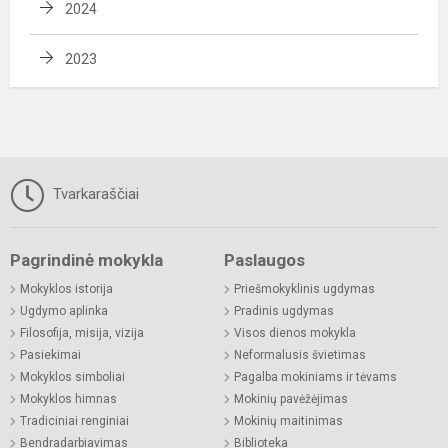
2024
2023
Tvarkaraščiai
Pagrindinė mokykla
Paslaugos
Mokyklos istorija
Priešmokyklinis ugdymas
Ugdymo aplinka
Pradinis ugdymas
Filosofija, misija, vizija
Visos dienos mokykla
Pasiekimai
Neformalusis švietimas
Mokyklos simboliai
Pagalba mokiniams ir tėvams
Mokyklos himnas
Mokinių pavėžėjimas
Tradiciniai renginiai
Mokinių maitinimas
Bendradarbiavimas
Biblioteka