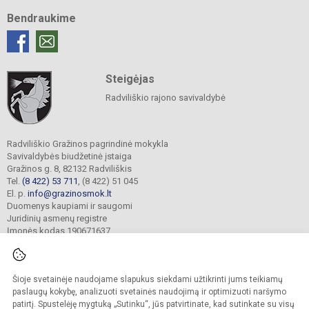
Bendraukime
Steigėjas
Radviliškio rajono savivaldybė
Radviliškio Gražinos pagrindinė mokykla
Savivaldybės biudžetinė įstaiga
Gražinos g. 8, 82132 Radviliškis
Tel.
(8 422) 53 711
, (8 422) 51 045
El. p.
info@grazinosmok.lt
Duomenys kaupiami ir saugomi
Juridinių asmenų registre
Įmonės kodas 190671637
Šioje svetainėje naudojame slapukus siekdami užtikrinti jums teikiamų
© 2022. Radviliškio Gražinos pagrindinė mokykla. Visos teisės saugomos.
Kopijuoti turinį be raštiško įstaigos administracijos sutikimo griežtai draudžiama.
paslaugų kokybę, analizuoti svetainės naudojimą ir optimizuoti naršymo
patirtį. Spustelėję mygtuką „Sutinku“, jūs patvirtinate, kad sutinkate su visų