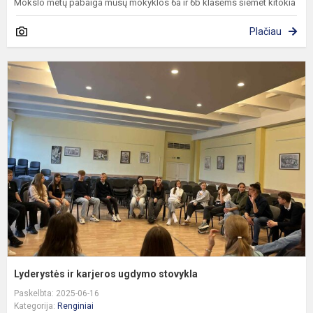
Mokslo metų pabaiga mūsų mokyklos 6a ir 6b klasėms šiemet kitokia
Plačiau
L
ir
k
u
s
Lyderystės ir karjeros ugdymo stovykla
Paskelbta: 2025-06-16
Kategorija:
Renginiai