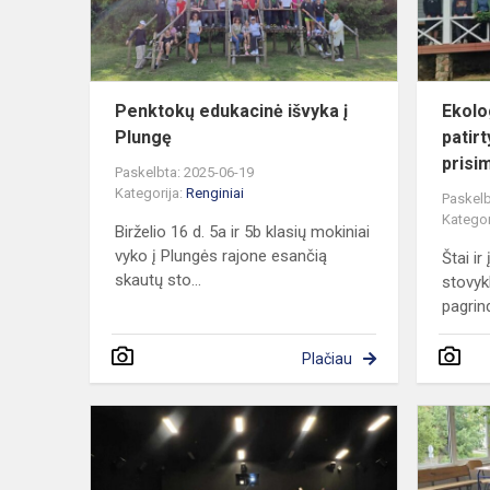
Penktokų edukacinė išvyka į
Ekolo
Plungę
patirt
prisi
Paskelbta: 2025-06-19
Kategorija:
Renginiai
Paskelb
Kategor
Birželio 16 d. 5a ir 5b klasių mokiniai
vyko į Plungės rajone esančią
Štai ir
skautų sto...
stovyk
pagrin
Plačiau
Ketvirtoji
diena
vasaros