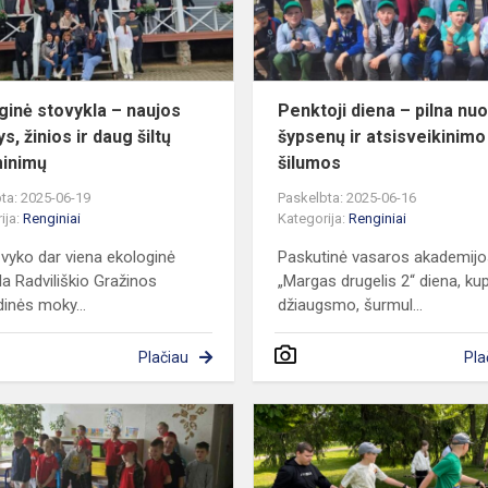
žinios
ir
daug
šiltų...
ginė stovykla – naujos
Penktoji diena – pilna nuo
ys, žinios ir daug šiltų
šypsenų ir atsisveikinimo
minimų
šilumos
ta: 2025-06-19
Paskelbta: 2025-06-16
ija:
Renginiai
Kategorija:
Renginiai
 įvyko dar viena ekologinė
Paskutinė vasaros akademij
la Radviliškio Gražinos
„Margas drugelis 2“ diena, ku
dinės moky...
džiaugsmo, šurmul...
Plačiau
Pla
Trečioji
diena
vasaros