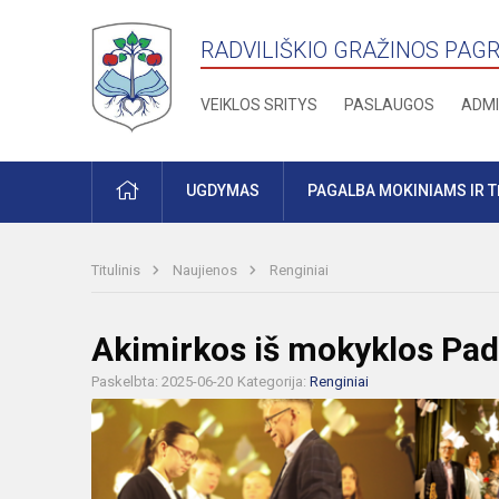
RADVILIŠKIO GRAŽINOS PAG
VEIKLOS SRITYS
PASLAUGOS
ADMI
PRADŽIA
UGDYMAS
PAGALBA MOKINIAMS IR 
Titulinis
Naujienos
Renginiai
Akimirkos iš mokyklos Pad
Paskelbta: 2025-06-20
Kategorija:
Renginiai