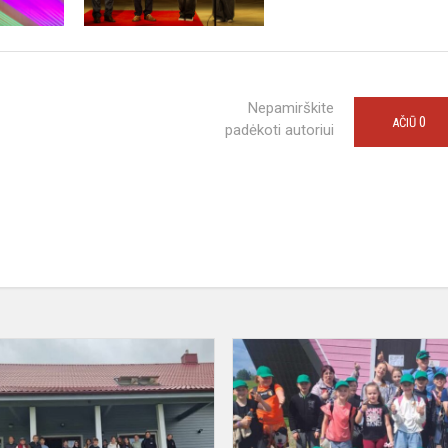
Nepamirškite
0
AČIŪ
padėkoti autoriui
Ekologinė
stovykla
–
naujos
patirtys,