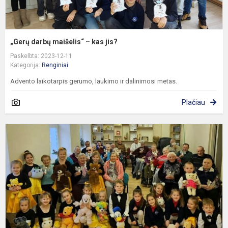
„Gerų darbų maišelis“ – kas jis?
Paskelbta: 2023-12-11
Kategorija:
Renginiai
Advento laikotarpis gerumo, laukimo ir dalinimosi metas.
Plačiau
„
g