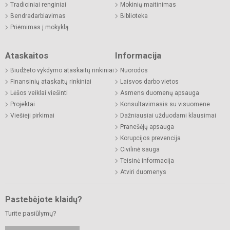
Tradiciniai renginiai
Mokinių maitinimas
Bendradarbiavimas
Biblioteka
Priėmimas į mokyklą
Ataskaitos
Informacija
Biudžeto vykdymo ataskaitų rinkiniai
Nuorodos
Finansinių ataskaitų rinkiniai
Laisvos darbo vietos
Lėšos veiklai viešinti
Asmens duomenų apsauga
Projektai
Konsultavimasis su visuomene
Viešieji pirkimai
Dažniausiai užduodami klausimai
Pranešėjų apsauga
Korupcijos prevencija
Civilinė sauga
Teisinė informacija
Atviri duomenys
Pastebėjote klaidų?
Turite pasiūlymų?