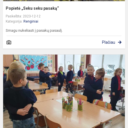
Popietė „Seku seku pasaką“
Paskelbta: 2023-12-12
Kategorija:
Renginiai
Smagu nukeliauti į pasakų pasaulį.
Plačiau
I
d
u
m
v
„
a