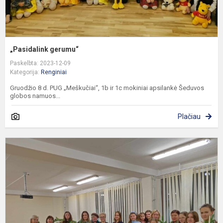
„Pasidalink gerumu“
Paskelbta: 2023-12-09
Kategorija:
Renginiai
Gruodžio 8 d. PUG „Meškučiai“, 1b ir 1c mokiniai apsilankė Šeduvos
globos namuos...
Plačiau
K
e
„
š
K
s
m