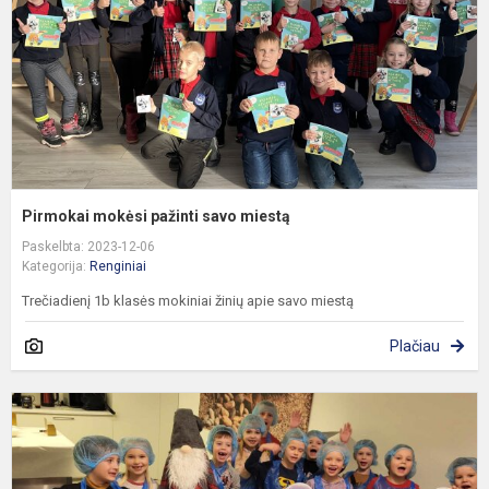
m
Pirmokai mokėsi pažinti savo miestą
Paskelbta: 2023-12-06
Kategorija:
Renginiai
Trečiadienį 1b klasės mokiniai žinių apie savo miestą
Plačiau
Š
b