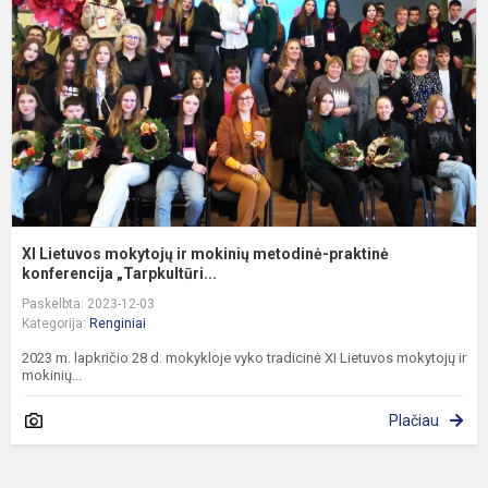
ir
m
m
p
k
XI Lietuvos mokytojų ir mokinių metodinė-praktinė
konferencija „Tarpkultūri...
Paskelbta: 2023-12-03
Kategorija:
Renginiai
2023 m. lapkričio 28 d. mokykloje vyko tradicinė XI Lietuvos mokytojų ir
mokinių...
Plačiau