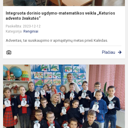
Integruota dorinio ugdymo-matematikos veikla „Keturios
advento žvakutės“
Paskelbta: 2023-12-12
Kategorija:
Renginiai
Adventas, tai susikaupimo ir apmąstymų metas prieš Kalėdas.
Plačiau
„
d
m
–
k
j