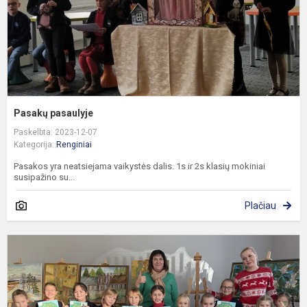
Pasakų pasaulyje
Paskelbta: 2023-12-07
Kategorija:
Renginiai
Pasakos yra neatsiejama vaikystės dalis. 1s ir 2s klasių mokiniai
susipažino su...
Plačiau
P
m
p
s