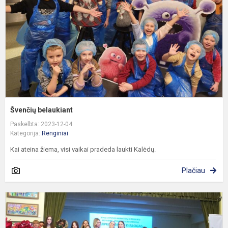
Švenčių belaukiant
Paskelbta: 2023-12-04
Kategorija:
Renginiai
Kai ateina žiema, visi vaikai pradeda laukti Kalėdų.
Plačiau
X
L
m