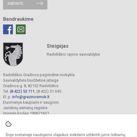
RAŠYKITE
Bendraukime
Steigėjas
Radviliškio rajono savivaldybė
Radviliškio Gražinos pagrindinė mokykla
Savivaldybės biudžetinė įstaiga
Gražinos g. 8, 82132 Radviliškis
Tel.
(8 422) 53 711
, (8 422) 51 045
El. p.
info@grazinosmok.lt
Duomenys kaupiami ir saugomi
Juridinių asmenų registre
Įmonės kodas 190671637
Šioje svetainėje naudojame slapukus siekdami užtikrinti jums teikiamų
© 2022. Radviliškio Gražinos pagrindinė mokykla. Visos teisės saugomos.