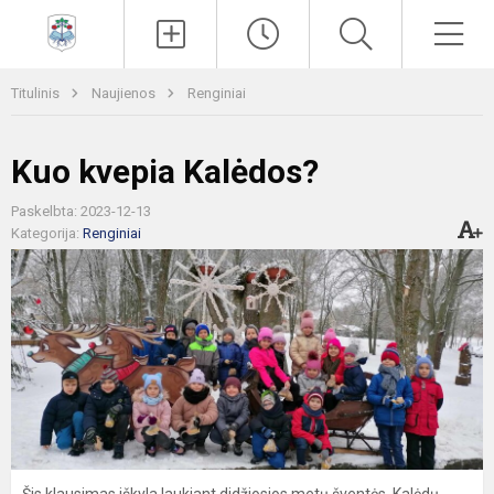
Paieška
Men
Titulinis
Naujienos
Renginiai
Kuo kvepia Kalėdos?
Paskelbta: 2023-12-13
Kategorija:
Renginiai