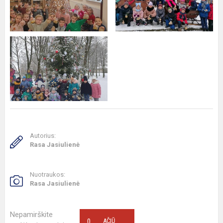
Autorius:
Rasa Jasiulienė
Nuotraukos:
Rasa Jasiulienė
Nepamirškite
0
AČIŪ