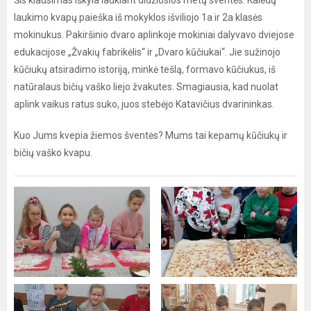
Šis klausimas iškyla laukiant didžiosios metų šventės. Kalėdų
laukimo kvapų paieška iš mokyklos išviliojo 1a ir 2a klasės
mokinukus. Pakiršinio dvaro aplinkoje mokiniai dalyvavo dviejose
edukacijose „Žvakių fabrikėlis“ ir „Dvaro kūčiukai“. Jie sužinojo
kūčiukų atsiradimo istoriją, minkė tešlą, formavo kūčiukus, iš
natūralaus bičių vaško liejo žvakutes. Smagiausia, kad nuolat
aplink vaikus ratus suko, juos stebėjo Katavičius dvarininkas.
Kuo Jums kvepia žiemos šventės? Mums tai kepamų kūčiukų ir
bičių vaško kvapu.