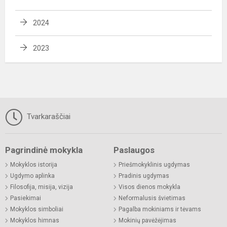
2024
2023
Tvarkaraščiai
Pagrindinė mokykla
Paslaugos
Mokyklos istorija
Priešmokyklinis ugdymas
Ugdymo aplinka
Pradinis ugdymas
Filosofija, misija, vizija
Visos dienos mokykla
Pasiekimai
Neformalusis švietimas
Mokyklos simboliai
Pagalba mokiniams ir tėvams
Mokyklos himnas
Mokinių pavėžėjimas