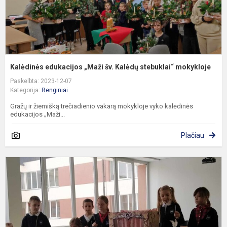
Kalėdinės edukacijos „Maži šv. Kalėdų stebuklai“ mokykloje
Paskelbta: 2023-12-07
Kategorija:
Renginiai
Gražų ir žiemišką trečiadienio vakarą mokykloje vyko kalėdinės
edukacijos „Maži...
Plačiau
P
p