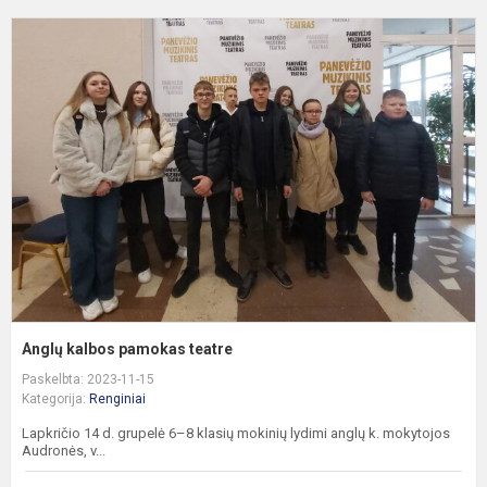
A
k
p
t
Anglų kalbos pamokas teatre
Paskelbta: 2023-11-15
Kategorija:
Renginiai
Lapkričio 14 d. grupelė 6–8 klasių mokinių lydimi anglų k. mokytojos
Audronės, v...