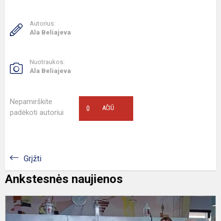
Autorius:
Ala Beliajeva
Nuotraukos:
Ala Beliajeva
Nepamirškite
0
AČIŪ
padėkoti autoriui
Grįžti
Ankstesnės naujienos
A
„