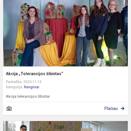
ž
Akcija „Tolerancijos žibintas“
Paskelbta: 2023-11-15
Kategorija:
Renginiai
Akcija telerancijos žibintai
Plačiau
2
k