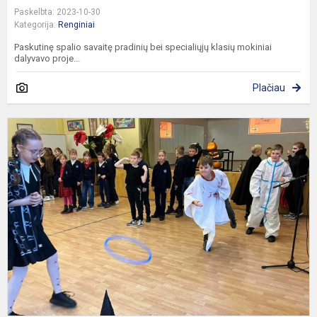
Paskelbta: 2023-10-30
Kategorija:
Renginiai
Paskutinę spalio savaitę pradinių bei specialiųjų klasių mokiniai
dalyvavo proje...
Plačiau
H
f
m