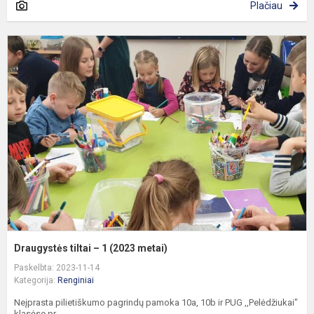
Plačiau
D
ti
–
1
(
m
Draugystės tiltai – 1 (2023 metai)
Paskelbta: 2023-11-14
Kategorija:
Renginiai
Neįprasta pilietiškumo pagrindų pamoka 10a, 10b ir PUG ,,Pelėdžiukai"
klasėse pr...