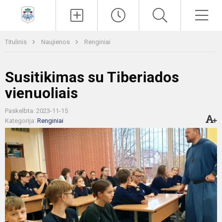
Paieška
Men
Titulinis
Naujienos
Renginiai
Susitikimas su Tiberiados
vienuoliais
Paskelbta: 2023-11-15
Kategorija:
Renginiai