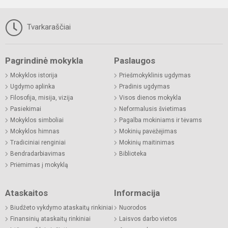
Tvarkaraščiai
Pagrindinė mokykla
Paslaugos
Mokyklos istorija
Priešmokyklinis ugdymas
Ugdymo aplinka
Pradinis ugdymas
Filosofija, misija, vizija
Visos dienos mokykla
Pasiekimai
Neformalusis švietimas
Mokyklos simboliai
Pagalba mokiniams ir tėvams
Mokyklos himnas
Mokinių pavėžėjimas
Tradiciniai renginiai
Mokinių maitinimas
Bendradarbiavimas
Biblioteka
Priėmimas į mokyklą
Ataskaitos
Informacija
Biudžeto vykdymo ataskaitų rinkiniai
Nuorodos
Finansinių ataskaitų rinkiniai
Laisvos darbo vietos