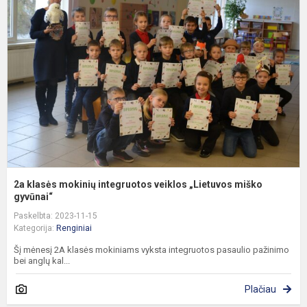
m
i
v
„
m
g
2a klasės mokinių integruotos veiklos „Lietuvos miško
gyvūnai“
Paskelbta: 2023-11-15
Kategorija:
Renginiai
Šį mėnesį 2A klasės mokiniams vyksta integruotos pasaulio pažinimo
bei anglų kal...
Plačiau