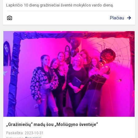
Lapkričio 10 dieną gražiniečiai šventė mokyklos vardo dieną.
Plačiau
„
m
š
„
š
„Gražiniečių“ madų šou „Moliūgyno šventėje“
Paskelbta: 2023-10-31