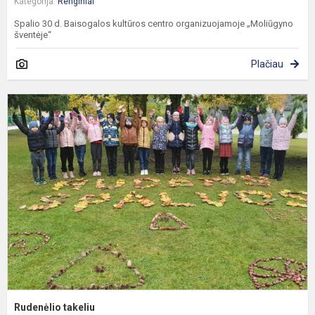
Kategorija:
Renginiai
Spalio 30 d. Baisogalos kultūros centro organizuojamoje „Moliūgyno
šventėje“
Plačiau
R
t
Rudenėlio takeliu