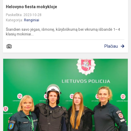
Helovyno fiesta mokykloje
Paskelbta: 2023-10-28
Kategorija:
Renginiai
Šiandien savo jėgas, išmonę, kūrybiškumą bei vikrumą išbandė 1–4
klasių mokiniai...
Plačiau
P
p
p
R
r
p
k.