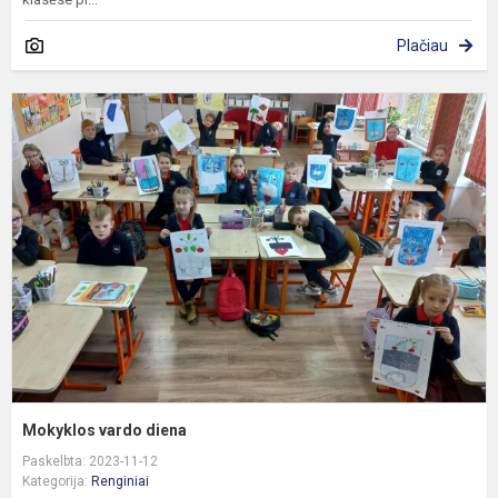
Plačiau
M
v
d
Mokyklos vardo diena
Paskelbta: 2023-11-12
Kategorija:
Renginiai