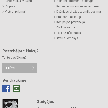
Lėšos veiklai viešinti
Asmens duomenų apsauga
Projektai
Konsultavimasis su visuomene
Viešieji pirkimai
Dažniausiai užduodami klausimai
Pranešėjų apsauga
Korupcijos prevencija
Civilinė sauga
Teisinė informacija
Atviri duomenys
Pastebėjote klaidų?
Turite pasiūlymų?
RAŠYKITE
Bendraukime
Steigėjas