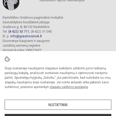
Radviliškio rajono savivaldybė
Radviliškio Gražinos pagrindinė mokykla
Savivaldybės biudžetinė įstaiga
Gražinos g. 8, 82132 Radviliškis
Tel.
(8 422) 53 711
, (8 422) 51 045
El. p.
info@grazinosmok.lt
Duomenys kaupiami ir saugomi
Juridinių asmenų registre
Įmonės kodas 190671637
Šioje svetainėje naudojame slapukus siekdami užtikrinti jums teikiamų
© 2022. Radviliškio Gražinos pagrindinė mokykla. Visos teisės saugomos.
Kopijuoti turinį be raštiško įstaigos administracijos sutikimo griežtai draudžiama.
paslaugų kokybę, analizuoti svetainės naudojimą ir optimizuoti naršymo
patirtį. Spustelėję mygtuką „Sutinku“, jūs patvirtinate, kad sutinkate su visų
Prieinamumo paraiška
Slapukų valdymas
slapukų naudojimu šioje svetainėje. Jei norite atšaukti arba pakeisti savo
sutikimus, prašome apsilankyti
slapukų valdymo puslapyje
.
Sumanus būdas atnaujinti
mokyklos interneto
svetainę
NUSTATYMAI