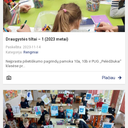
Draugystės tiltai – 1 (2023 metai)
Paskelbta: 2023-11-14
Kategorija:
Renginiai
Neįprasta pilietiškumo pagrindų pamoka 10a, 10b ir PUG ,,Pelėdžiukai"
klasėse pr...
Plačiau
M
v
d