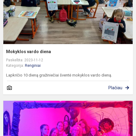
Mokyklos vardo diena
Paskelbta: 2023-11-12
Kategorija:
Renginiai
Lapkričio 10 dieną gražiniečiai šventė mokyklos vardo dieną.
Plačiau
„
m
š
„
š