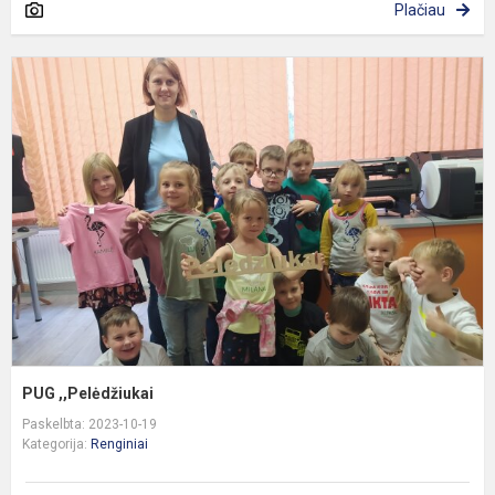
Plačiau
P
,
PUG ,,Pelėdžiukai
Paskelbta: 2023-10-19
Kategorija:
Renginiai