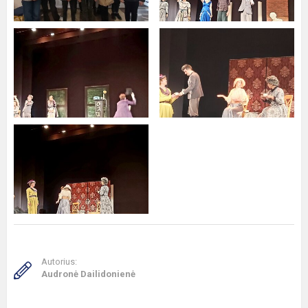
Autorius:
Audronė Dailidonienė