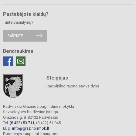
Pastebėjote klaidų?
Turite pasiūlymų?
RAŠYKITE
Bendraukime
Steigėjas
Radviliškio rajono savivaldybė
Radviliškio Gražinos pagrindinė mokykla
Savivaldybės biudžetinė įstaiga
Gražinos g. 8, 82132 Radviliškis
Tel.
(8 422) 53 711
, (8 422) 51 045
El. p.
info@grazinosmok.lt
Duomenys kaupiami ir saugomi