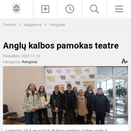
Paieška
Men
Titulinis
Naujienos
Renginiai
Anglų kalbos pamokas teatre
Paskelbta: 2023-11-15
Kategorija:
Renginiai