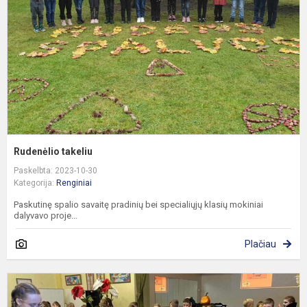
Rudenėlio takeliu
Paskelbta: 2023-10-30
Kategorija:
Renginiai
Paskutinę spalio savaitę pradinių bei specialiųjų klasių mokiniai
dalyvavo proje...
Plačiau
H
f