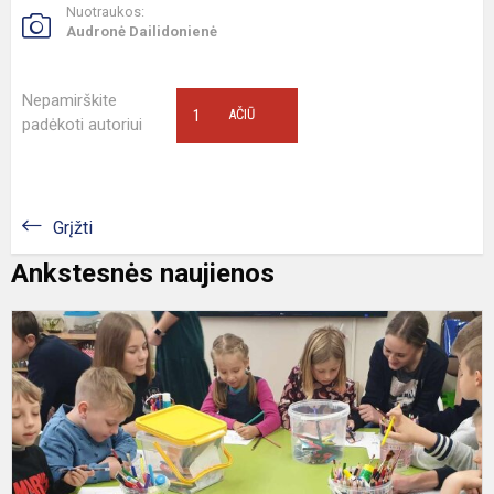
Nuotraukos:
Audronė Dailidonienė
Nepamirškite
1
AČIŪ
padėkoti autoriui
Grįžti
Ankstesnės naujienos
D
ti
–
1
(
m