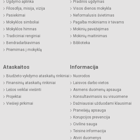
Ugdymo aplinka
Pradinis ugdymas
Filosofija, misija, vizija
Visos dienos mokykla
Pasiekimai
Neformalusis švietimas
Mokyklos simboliai
Pagalba mokiniams ir tėvams
Mokyklos himnas
Mokinių pavėžėjimas
Tradiciniai renginiai
Mokinių maitinimas
Bendradarbiavimas
Biblioteka
Priėmimas į mokyklą
Ataskaitos
Informacija
Biudžeto vykdymo ataskaitų rinkiniai
Nuorodos
Finansinių ataskaitų rinkiniai
Laisvos darbo vietos
Lėšos veiklai viešinti
Asmens duomenų apsauga
Projektai
Konsultavimasis su visuomene
Viešieji pirkimai
Dažniausiai užduodami klausimai
Pranešėjų apsauga
Korupcijos prevencija
Civilinė sauga
Teisinė informacija
Atviri duomenys