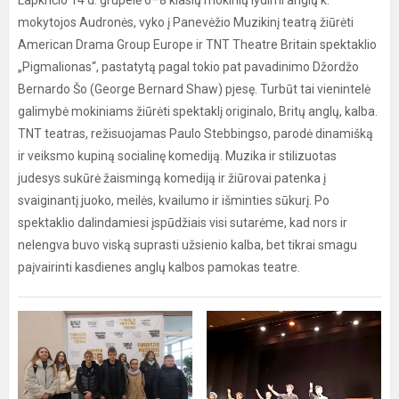
Lapkričio 14 d. grupelė 6–8 klasių mokinių lydimi anglų k.
mokytojos Audronės, vyko į Panevėžio Muzikinį teatrą žiūrėti
American Drama Group Europe ir TNT Theatre Britain spektaklio
„Pigmalionas“, pastatytą pagal tokio pat pavadinimo Džordžo
Bernardo Šo (George Bernard Shaw) pjesę. Turbūt tai vienintelė
galimybė mokiniams žiūrėti spektaklį originalo, Britų anglų, kalba.
TNT teatras, režisuojamas Paulo Stebbingso, parodė dinamišką
ir veiksmo kupiną socialinę komediją. Muzika ir stilizuotas
judesys sukūrė žaismingą komediją ir žiūrovai patenka į
svaiginantį juoko, meilės, kvailumo ir išminties sūkurį. Po
spektaklio dalindamiesi įspūdžiais visi sutarėme, kad nors ir
nelengva buvo viską suprasti užsienio kalba, bet tikrai smagu
paįvairinti kasdienes anglų kalbos pamokas teatre.