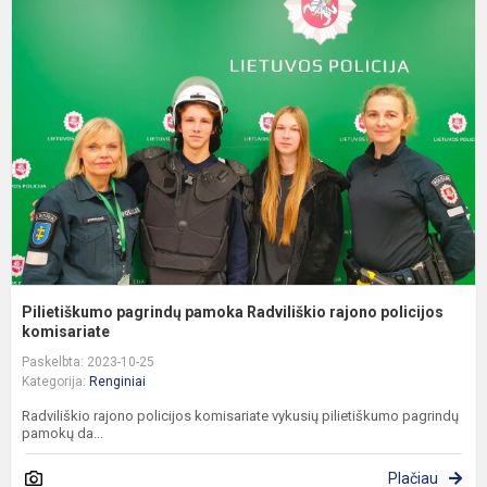
p
p
R
r
p
k.
Pilietiškumo pagrindų pamoka Radviliškio rajono policijos
komisariate
Paskelbta: 2023-10-25
Kategorija:
Renginiai
Radviliškio rajono policijos komisariate vykusių pilietiškumo pagrindų
pamokų da...
Plačiau