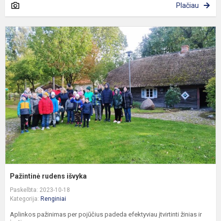
Plačiau
P
r
i
Pažintinė rudens išvyka
Paskelbta: 2023-10-18
Kategorija:
Renginiai
Aplinkos pažinimas per pojūčius padeda efektyviau įtvirtinti žinias ir