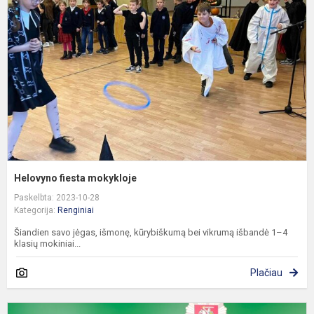
m
Helovyno fiesta mokykloje
Paskelbta: 2023-10-28
Kategorija:
Renginiai
Šiandien savo jėgas, išmonę, kūrybiškumą bei vikrumą išbandė 1–4
klasių mokiniai...
Plačiau
P