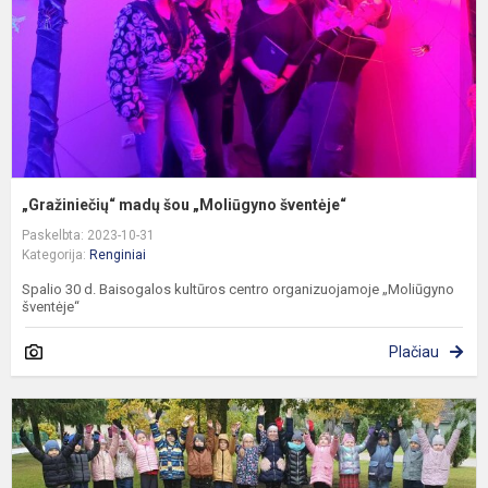
„Gražiniečių“ madų šou „Moliūgyno šventėje“
Paskelbta: 2023-10-31
Kategorija:
Renginiai
Spalio 30 d. Baisogalos kultūros centro organizuojamoje „Moliūgyno
šventėje“
Plačiau
R
t