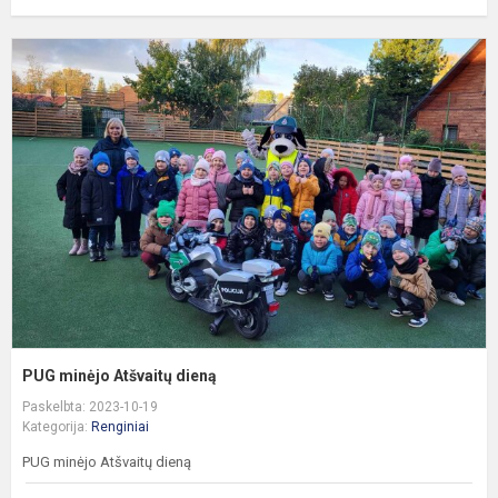
P
m
A
d
PUG minėjo Atšvaitų dieną
Paskelbta: 2023-10-19
Kategorija:
Renginiai
PUG minėjo Atšvaitų dieną