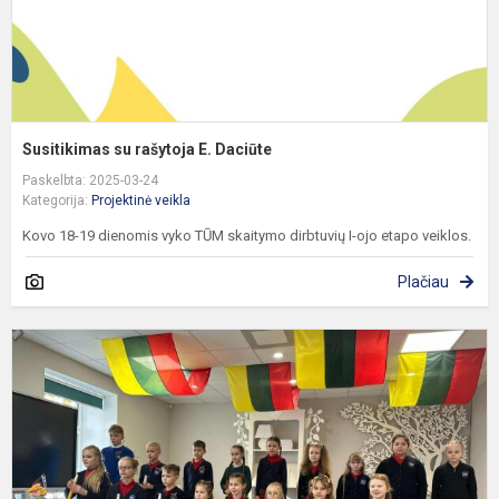
Susitikimas su rašytoja E. Daciūte
Paskelbta: 2025-03-24
Kategorija:
Projektinė veikla
Kovo 18-19 dienomis vyko TŪM skaitymo dirbtuvių I-ojo etapo veiklos.
Plačiau
T
p
„
L