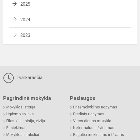
2025
2024
2023
Tvarkaraščiai
Pagrindinė mokykla
Paslaugos
Mokyklos istorija
Priešmokyklinis ugdymas
Ugdymo aplinka
Pradinis ugdymas
Filosofija, misija, vizija
Visos dienos mokykla
Pasiekimai
Neformalusis švietimas
Mokyklos simboliai
Pagalba mokiniams ir tėvams