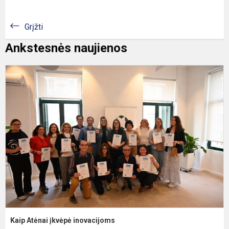
Grįžti
Ankstesnės naujienos
K
A
į
i
Kaip Atėnai įkvėpė inovacijoms