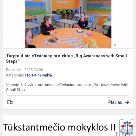
w
S
Tarptautinis eTwinning projektas „Big Awareness with Small
Steps“
Paskelbta: 2025-03-08
Kategorija:
Projektinė veikla
Vasario 6 d. vyko tarptautinio eTwinning projekto „Big Awareness with
Small Step...
Plačiau
K
s
#