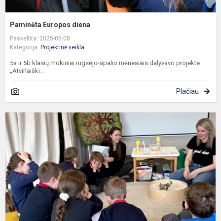
Paminėta Europos diena
Paskelbta: 2025-05-08
Kategorija:
Projektinė veikla
5a ir 5b klasių mokiniai rugsėjo-spalio mėnesiais dalyvavo projekte
„Atvirlaiški...
Plačiau
T
k
u
p
s
d
„