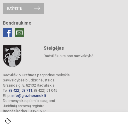
RAŠYKITE
Bendraukime
Steigėjas
Radviliškio rajono savivaldybė
Radviliškio Gražinos pagrindinė mokykla
Savivaldybės biudžetinė įstaiga
Gražinos g. 8, 82132 Radviliškis
Tel.
(8 422) 53 711
, (8 422) 51 045
El. p.
info@grazinosmok.lt
Duomenys kaupiami ir saugomi
Juridinių asmenų registre
Įmonės kodas 190671637