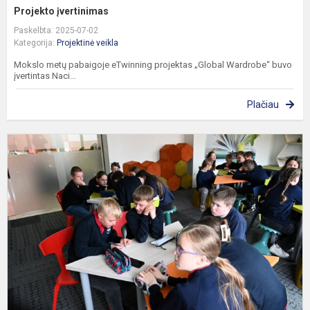
Projekto įvertinimas
Paskelbta: 2025-07-02
Kategorija:
Projektinė veikla
Mokslo metų pabaigoje eTwinning projektas „Global Wardrobe“ buvo
įvertintas Naci...
Plačiau
P
E
d