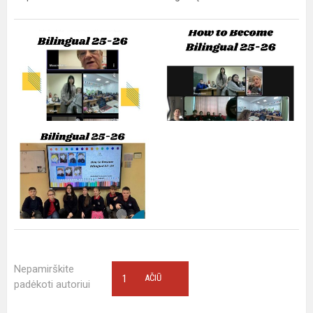
Nepamirškite
1
AČIŪ
padėkoti autoriui