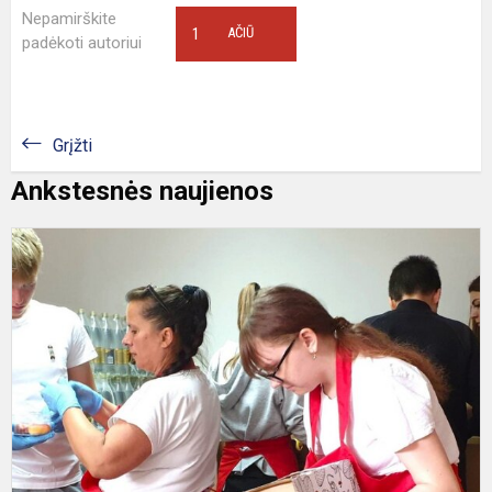
Nepamirškite
1
AČIŪ
padėkoti autoriui
Grįžti
Ankstesnės naujienos
S
M
b