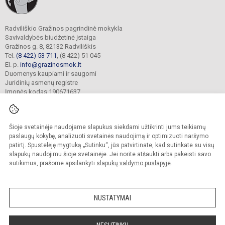
Radviliškio Gražinos pagrindinė mokykla
Savivaldybės biudžetinė įstaiga
Gražinos g. 8, 82132 Radviliškis
Tel.
(8 422) 53 711
, (8 422) 51 045
El. p.
info@grazinosmok.lt
Duomenys kaupiami ir saugomi
Juridinių asmenų registre
Įmonės kodas 190671637
Šioje svetainėje naudojame slapukus siekdami užtikrinti jums teikiamų
© 2022. Radviliškio Gražinos pagrindinė mokykla. Visos teisės saugomos.
Kopijuoti turinį be raštiško įstaigos administracijos sutikimo griežtai draudžiama.
paslaugų kokybę, analizuoti svetainės naudojimą ir optimizuoti naršymo
patirtį. Spustelėję mygtuką „Sutinku“, jūs patvirtinate, kad sutinkate su visų
Prieinamumo paraiška
Slapukų valdymas
slapukų naudojimu šioje svetainėje. Jei norite atšaukti arba pakeisti savo
sutikimus, prašome apsilankyti
slapukų valdymo puslapyje
.
Sumanus būdas atnaujinti
mokyklos interneto
svetainę
NUSTATYMAI