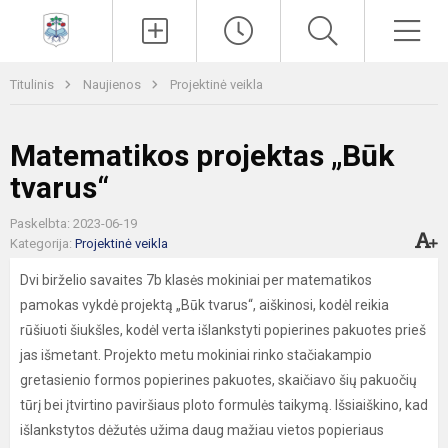
Paieška
Men
Titulinis
Naujienos
Projektinė veikla
Matematikos projektas „Būk
tvarus“
Paskelbta: 2023-06-19
Kategorija:
Projektinė veikla
Dvi birželio savaites 7b klasės mokiniai per matematikos
pamokas vykdė projektą „Būk tvarus“, aiškinosi, kodėl reikia
rūšiuoti šiukšles, kodėl verta išlankstyti popierines pakuotes prieš
jas išmetant. Projekto metu mokiniai rinko stačiakampio
gretasienio formos popierines pakuotes, skaičiavo šių pakuočių
tūrį bei įtvirtino paviršiaus ploto formulės taikymą. Išsiaiškino, kad
išlankstytos dėžutės užima daug mažiau vietos popieriaus