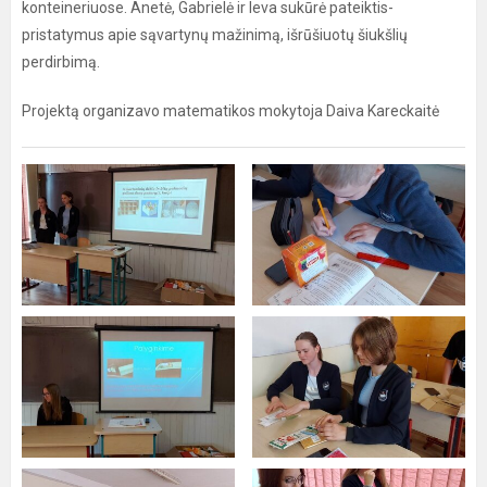
konteineriuose. Anetė, Gabrielė ir Ieva sukūrė pateiktis-
pristatymus apie sąvartynų mažinimą, išrūšiuotų šiukšlių
perdirbimą.
Projektą organizavo matematikos mokytoja Daiva Kareckaitė