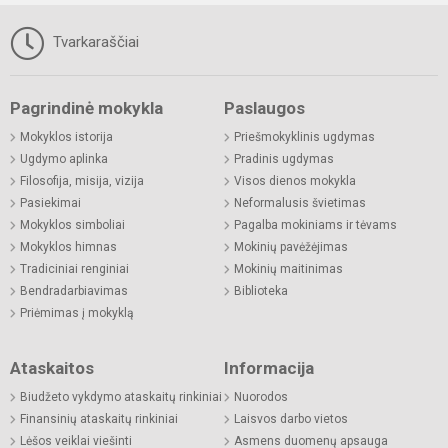
Tvarkaraščiai
Pagrindinė mokykla
Paslaugos
Mokyklos istorija
Priešmokyklinis ugdymas
Ugdymo aplinka
Pradinis ugdymas
Filosofija, misija, vizija
Visos dienos mokykla
Pasiekimai
Neformalusis švietimas
Mokyklos simboliai
Pagalba mokiniams ir tėvams
Mokyklos himnas
Mokinių pavėžėjimas
Tradiciniai renginiai
Mokinių maitinimas
Bendradarbiavimas
Biblioteka
Priėmimas į mokyklą
Ataskaitos
Informacija
Biudžeto vykdymo ataskaitų rinkiniai
Nuorodos
Finansinių ataskaitų rinkiniai
Laisvos darbo vietos
Lėšos veiklai viešinti
Asmens duomenų apsauga