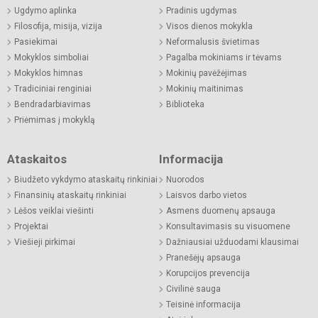
Ugdymo aplinka
Pradinis ugdymas
Filosofija, misija, vizija
Visos dienos mokykla
Pasiekimai
Neformalusis švietimas
Mokyklos simboliai
Pagalba mokiniams ir tėvams
Mokyklos himnas
Mokinių pavėžėjimas
Tradiciniai renginiai
Mokinių maitinimas
Bendradarbiavimas
Biblioteka
Priėmimas į mokyklą
Ataskaitos
Informacija
Biudžeto vykdymo ataskaitų rinkiniai
Nuorodos
Finansinių ataskaitų rinkiniai
Laisvos darbo vietos
Lėšos veiklai viešinti
Asmens duomenų apsauga
Projektai
Konsultavimasis su visuomene
Viešieji pirkimai
Dažniausiai užduodami klausimai
Pranešėjų apsauga
Korupcijos prevencija
Civilinė sauga
Teisinė informacija