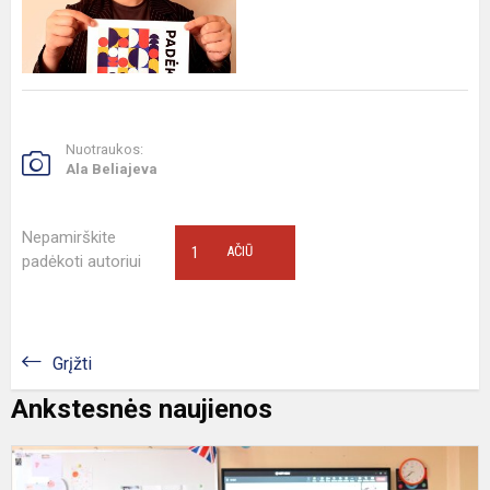
Nuotraukos:
Ala Beliajeva
Nepamirškite
1
AČIŪ
padėkoti autoriui
Grįžti
Ankstesnės naujienos
R
5