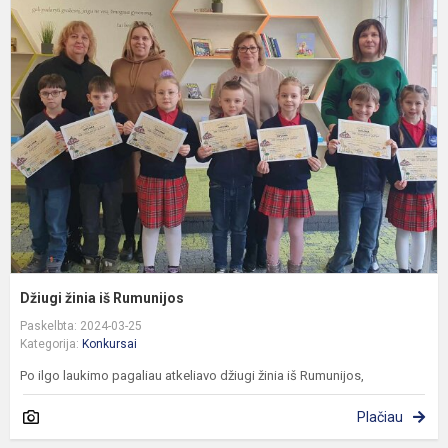
D
ž
i
R
Džiugi žinia iš Rumunijos
Paskelbta: 2024-03-25
Kategorija:
Konkursai
Po ilgo laukimo pagaliau atkeliavo džiugi žinia iš Rumunijos,
Plačiau