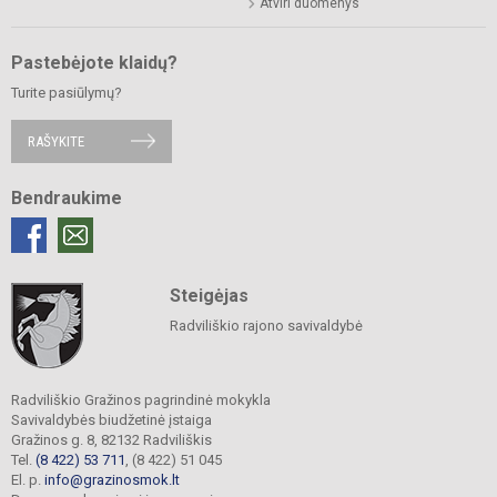
Atviri duomenys
Pastebėjote klaidų?
Turite pasiūlymų?
RAŠYKITE
Bendraukime
Steigėjas
Radviliškio rajono savivaldybė
Radviliškio Gražinos pagrindinė mokykla
Savivaldybės biudžetinė įstaiga
Gražinos g. 8, 82132 Radviliškis
Tel.
(8 422) 53 711
, (8 422) 51 045
El. p.
info@grazinosmok.lt