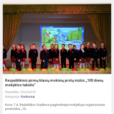
R
p
k
m
p
m
„
d
m.
Respublikinis pirmų klasių mokinių protų mūšis „100 dienų
mokyklos takeliu“
Paskelbta: 2024-03-07
Kategorija:
Konkursai
Kovo 7 d. Radviliškio Gražinos pagrindinėje mokykloje organizuotas
protmūšis „10...