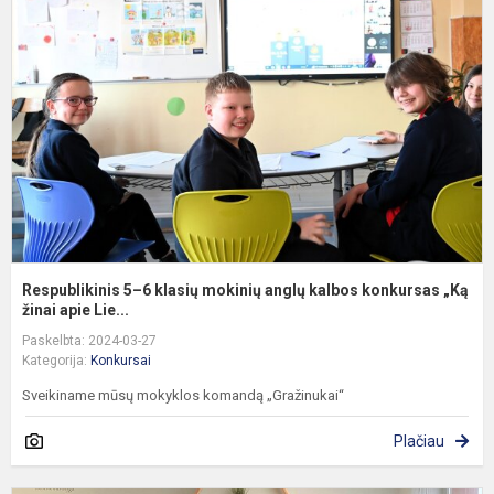
6
k
m
a
k
k
„K
Respublikinis 5–6 klasių mokinių anglų kalbos konkursas „Ką
žinai apie Lie...
Paskelbta: 2024-03-27
Kategorija:
Konkursai
Sveikiname mūsų mokyklos komandą „Gražinukai“
Plačiau