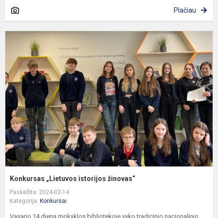
Plačiau
K
„
i
ž
Konkursas „Lietuvos istorijos žinovas“
Paskelbta: 2024-02-14
Kategorija:
Konkursai
Vasario 14 dieną mokyklos bibliotekoje vyko tradicinio nacionalinio