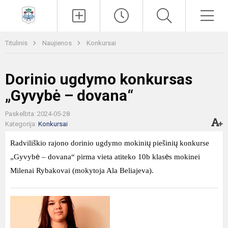
Paieška
Men
Titulinis
Naujienos
Konkursai
Dorinio ugdymo konkursas
„Gyvybė – dovana“
Paskelbta: 2024-05-28
Kategorija:
Konkursai
Radviliškio rajono dorinio ugdymo mokini
ų
piešini
ų
konkurse
„Gyvyb
ė
– dovana“ pirma vieta atiteko 10b klas
ė
s mokinei
Milenai Rybakovai (mokytoja Ala Beliajeva).