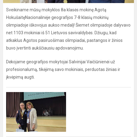
Sveikiname mūsų mokyklos 8a klasės mokinę Agotą
HokušaitęNacionalinėje geografijos 7-8 klasių mokinių
olimpiadoje iškovojus aukso medalį! Šiemet olimpiadoje dalyvavo
net 1103 mokiniai iš 51 Lietuvos savivaldybės. Džiugu, kad
atkaklus Agotos pasiruošimas olimpiadai, pastangos ir žinios
buvo įvertinti aukščiausiu apdovanojimu.
Dėkojame geografijos mokytojai Salvinijai Vaičiūnienėi už
profesionalumą, tikėjimą savo mokiniais, perduotas žinias ir
įkvėpimą augti.