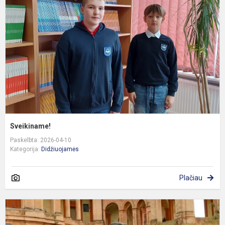
Sveikiname!
Paskelbta: 2026-04-10
Kategorija:
Didžiuojamės
Plačiau
S