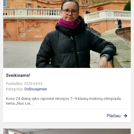
Sveikiname!
Paskelbta: 2026-04-02
Kategorija:
Didžiuojamės
Kovo 24 dieną vyko rajoninė istorijos 7–9 klasių mokinių olimpiada
tema „Nuo Lie...
Plačiau
P