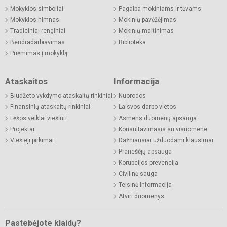
Mokyklos simboliai
Pagalba mokiniams ir tėvams
Mokyklos himnas
Mokinių pavėžėjimas
Tradiciniai renginiai
Mokinių maitinimas
Bendradarbiavimas
Biblioteka
Priėmimas į mokyklą
Ataskaitos
Informacija
Biudžeto vykdymo ataskaitų rinkiniai
Nuorodos
Finansinių ataskaitų rinkiniai
Laisvos darbo vietos
Lėšos veiklai viešinti
Asmens duomenų apsauga
Projektai
Konsultavimasis su visuomene
Viešieji pirkimai
Dažniausiai užduodami klausimai
Pranešėjų apsauga
Korupcijos prevencija
Civilinė sauga
Teisinė informacija
Atviri duomenys
Pastebėjote klaidų?