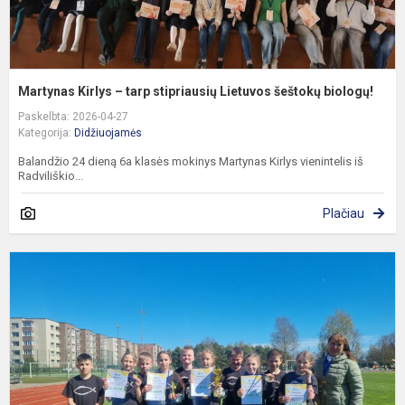
Martynas Kirlys – tarp stipriausių Lietuvos šeštokų biologų!
Paskelbta: 2026-04-27
Kategorija:
Didžiuojamės
Balandžio 24 dieną 6a klasės mokinys Martynas Kirlys vienintelis iš
Radviliškio...
Plačiau
S