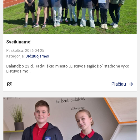
Sveikiname!
Paskelbta: 2026-04-25
Kategorija:
Didžiuojamės
Balandžio 23 d. Radviliškio miesto „Lietuvos sąjūdžio“ stadione vyko
Lietuvos mo...
Plačiau
R
l
k
o
n