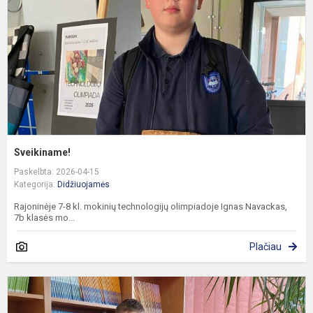
Sveikiname!
Paskelbta: 2026-04-15
Kategorija:
Didžiuojamės
Rajoninėje 7-8 kl. mokinių technologijų olimpiadoje Ignas Navackas,
7b klasės mo...
Plačiau
S