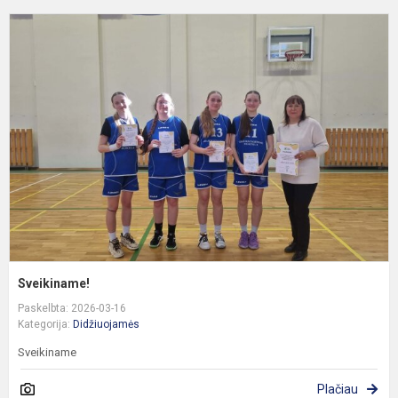
S
Sveikiname!
Paskelbta: 2026-03-16
Kategorija:
Didžiuojamės
Sveikiname
Plačiau