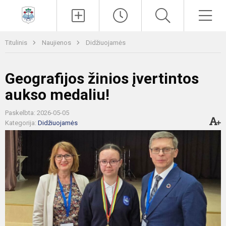
Paieška
Men
Titulinis
Naujienos
Didžiuojamės
Geografijos žinios įvertintos
aukso medaliu!
Paskelbta: 2026-05-05
Kategorija:
Didžiuojamės