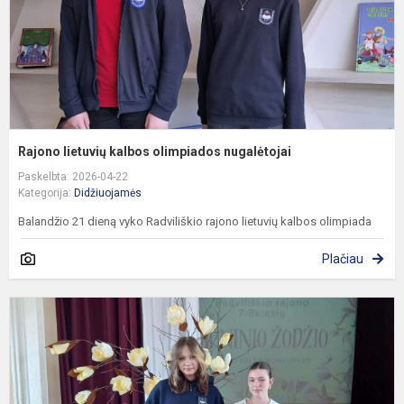
Rajono lietuvių kalbos olimpiados nugalėtojai
Paskelbta: 2026-04-22
Kategorija:
Didžiuojamės
Balandžio 21 dieną vyko Radviliškio rajono lietuvių kalbos olimpiada
Plačiau
S