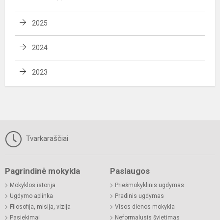
2025
2024
2023
Tvarkaraščiai
Pagrindinė mokykla
Paslaugos
Mokyklos istorija
Priešmokyklinis ugdymas
Ugdymo aplinka
Pradinis ugdymas
Filosofija, misija, vizija
Visos dienos mokykla
Pasiekimai
Neformalusis švietimas