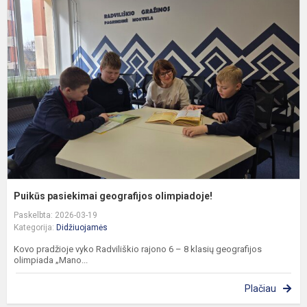
p
g
o
Puikūs pasiekimai geografijos olimpiadoje!
Paskelbta: 2026-03-19
Kategorija:
Didžiuojamės
Kovo pradžioje vyko Radviliškio rajono 6 – 8 klasių geografijos
olimpiada „Mano...
Plačiau