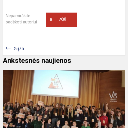
Nepamirškite
0
AČIŪ
padėkoti autoriui
Grįžti
Ankstesnės naujienos
M
K
–
t
s
L
š
b