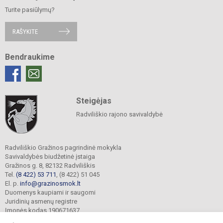
Turite pasiūlymų?
RAŠYKITE
Bendraukime
Steigėjas
Radviliškio rajono savivaldybė
Radviliškio Gražinos pagrindinė mokykla
Savivaldybės biudžetinė įstaiga
Gražinos g. 8, 82132 Radviliškis
Tel.
(8 422) 53 711
, (8 422) 51 045
El. p.
info@grazinosmok.lt
Duomenys kaupiami ir saugomi
Juridinių asmenų registre
Įmonės kodas 190671637