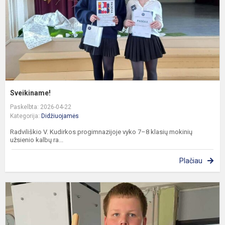
Sveikiname!
Paskelbta: 2026-04-22
Kategorija:
Didžiuojamės
Radviliškio V. Kudirkos progimnazijoje vyko 7–8 klasių mokinių
užsienio kalbų ra...
Plačiau
S