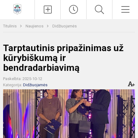
Paieška
Men
Titulinis
Naujienos
Didžiuojamės
Tarptautinis pripažinimas už
kūrybiškumą ir
bendradarbiavimą
Paskelbta: 2025-10-12
Kategorija:
Didžiuojamės