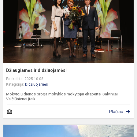
Džiaugiamės ir didžiuojamės!
Paskelbta: 2025-10-08
Kategorija:
Didžiuojamės
Mokytojų dienos proga mokyklos mokytojai ekspertei Salvinijai
Vaičiūnienei įteik...
Plačiau
T
„