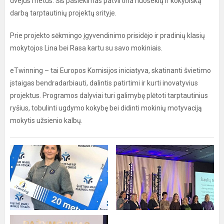
dvejus metus. Šis pasiekimas patvirtina nuoseklų ir kokybišką
darbą tarptautinių projektų srityje.
Prie projekto sėkmingo įgyvendinimo prisidėjo ir pradinių klasių
mokytojos Lina bei Rasa kartu su savo mokiniais.
eTwinning – tai Europos Komisijos iniciatyva, skatinanti švietimo
įstaigas bendradarbiauti, dalintis patirtimi ir kurti inovatyvius
projektus. Programos dalyviai turi galimybę plėtoti tarptautinius
ryšius, tobulinti ugdymo kokybę bei didinti mokinių motyvaciją
mokytis užsienio kalbų.