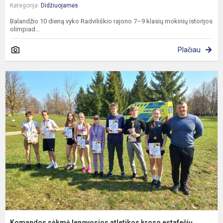
Kategorija:
Didžiuojamės
Balandžio 10 dieną vyko Radviliškio rajono 7–9 klasių mokinių istorijos
olimpiad...
Plačiau
K
s
l
a
k
e
v
Komandos sėkmė lengvosios atletikos kroso estafečių