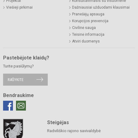
Projektai
Konsultavimasis su visuomene
Viešieji pirkimai
Dažniausiai užduodami klausimai
Pranešėjų apsauga
Korupcijos prevencija
Civilinė sauga
Teisinė informacija
Atviri duomenys
Pastebėjote klaidų?
Turite pasiūlymų?
RAŠYKITE
Bendraukime
Steigėjas
Radviliškio rajono savivaldybė