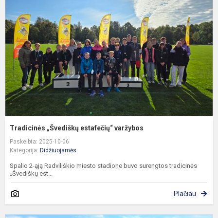
e
v
Tradicinės „Švediškų estafečių“ varžybos
Paskelbta: 2025-10-06
Kategorija:
Didžiuojamės
Spalio 2-ąją Radviliškio miesto stadione buvo surengtos tradicinės
„Švediškų est...
Plačiau