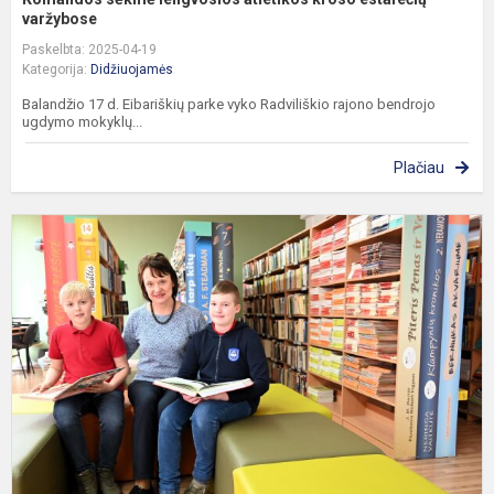
varžybose
Paskelbta: 2025-04-19
Kategorija:
Didžiuojamės
Balandžio 17 d. Eibariškių parke vyko Radviliškio rajono bendrojo
ugdymo mokyklų...
Plačiau
M
s
g
ir
b
o