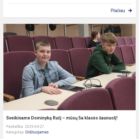
Plačiau
S
D
R
–
m
5
k
š
Sveikiname Dominyką Ručį – mūsų 5a klasės šaunuolį!
Paskelbta: 2025-04-27
Kategorija:
Didžiuojamės