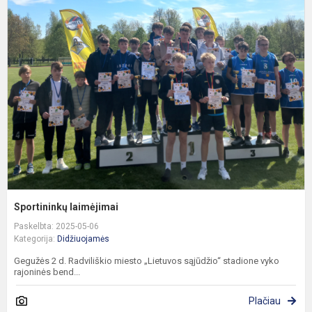
S
l
Sportininkų laimėjimai
Paskelbta: 2025-05-06
Kategorija:
Didžiuojamės
Gegužės 2 d. Radviliškio miesto „Lietuvos sąjūdžio“ stadione vyko
rajoninės bend...
Plačiau