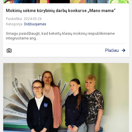
Mokinių sėkmė kūrybinių darbų konkurse „Mano mama“
Paskelbta: 2024-05-26
Kategorija:
Didžiuojamės
Smagu pasidžiaugti, kad ketvirtų klasių mokinių respublikiniame
integruotame ang...
Plačiau
D
s
r
l
k
o