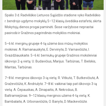
Spalio 3 d. Radviliškio Lietuvos Sąjūdžio stadione vyko Radviliškio
r. bendrojo ugdymo mokyklų 5–12 klasių švediška estafetė, skirta
Mokytojų dienos progai paminėti. Šiose varžybose neprastai
pasirodė ir Gražinos pagrindinės mokyklos mokiniai.
5–6 kl. merginų grupėje 4-tą užėmė šios mūsų mokyklos
mokinės: A. Ramanauskytė, E. Dervinytė, D. Varnavičiūtė, I.
Gvazdžiauskaitė. 5–6 kl. berniukų grupėje Gražinos moksleiviai
iškovojo 2-ą vietą: U. Budavičius, Marijus. Tarbūnas, T. Bielskis,
Mantas, Tarbūnas.
7–8 kl. merginos iškovojo 3-ią vietą: R. Vitkutė, T. Butkevičiutė, A.
Graževičiūtė, K. Andriulytė. 7–8 kl. vaikinai taip pat iškovojo 3-ią
vietą: A. Čepauskas, A. Dinapaitis, A. Nekrošius, B.
Baltramiejūnas. 9–12 klasių merginos užėmė 4-tą vietą: K.
Bambalaitė, A. Urbonavičiūtė, O. Banytė, D. Mackevičiūtė.