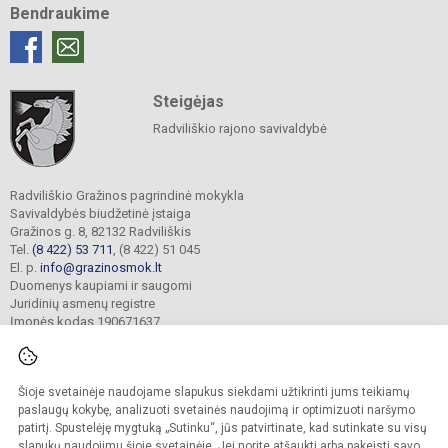
Bendraukime
Steigėjas
Radviliškio rajono savivaldybė
Radviliškio Gražinos pagrindinė mokykla
Savivaldybės biudžetinė įstaiga
Gražinos g. 8, 82132 Radviliškis
Tel.
(8 422) 53 711
, (8 422) 51 045
El. p.
info@grazinosmok.lt
Duomenys kaupiami ir saugomi
Juridinių asmenų registre
Įmonės kodas 190671637
Šioje svetainėje naudojame slapukus siekdami užtikrinti jums teikiamų
© 2022. Radviliškio Gražinos pagrindinė mokykla. Visos teisės saugomos.
Kopijuoti turinį be raštiško įstaigos administracijos sutikimo griežtai draudžiama.
paslaugų kokybę, analizuoti svetainės naudojimą ir optimizuoti naršymo
patirtį. Spustelėję mygtuką „Sutinku“, jūs patvirtinate, kad sutinkate su visų
Prieinamumo paraiška
Slapukų valdymas
slapukų naudojimu šioje svetainėje. Jei norite atšaukti arba pakeisti savo