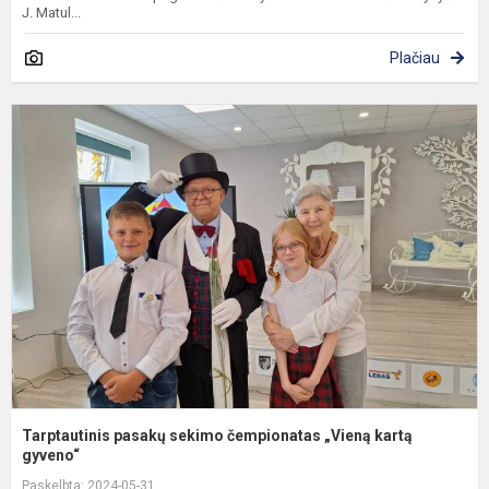
J. Matul...
Plačiau
T
p
s
č
„
k
g
Tarptautinis pasakų sekimo čempionatas „Vieną kartą
gyveno“
Paskelbta: 2024-05-31