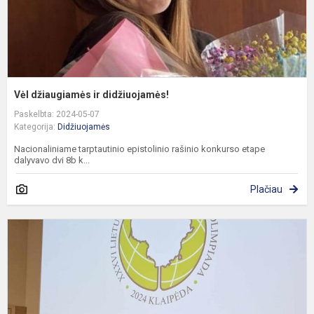
Vėl džiaugiamės ir didžiuojamės!
Paskelbta: 2024-05-07
Kategorija:
Didžiuojamės
Nacionaliniame tarptautinio epistolinio rašinio konkurso etape
dalyvavo dvi 8b k...
Plačiau
Š
i
d
d