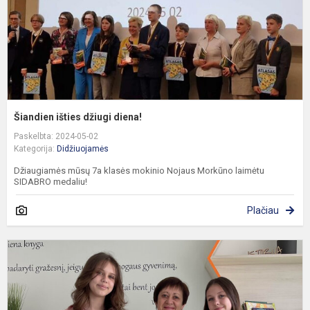
Šiandien išties džiugi diena!
Paskelbta: 2024-05-02
Kategorija:
Didžiuojamės
Džiaugiamės mūsų 7a klasės mokinio Nojaus Morkūno laimėtu
SIDABRO medaliu!
Plačiau
M
s
i
o