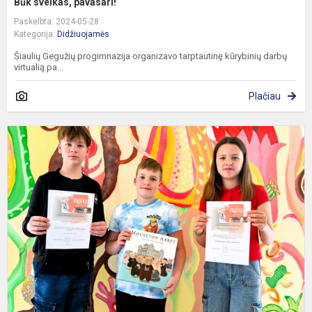
Būk sveikas, pavasari!
Paskelbta: 2024-05-28
Kategorija:
Didžiuojamės
Šiaulių Gegužių progimnazija organizavo tarptautinę kūrybinių darbų
virtualią pa...
Plačiau
M
s
k
d
k
„
m