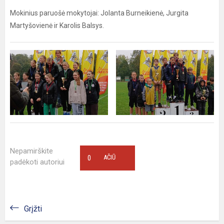
Mokinius paruošė mokytojai: Jolanta Burneikienė, Jurgita
Martyšovienė ir Karolis Balsys.
Nepamirškite
0
AČIŪ
padėkoti autoriui
Grįžti