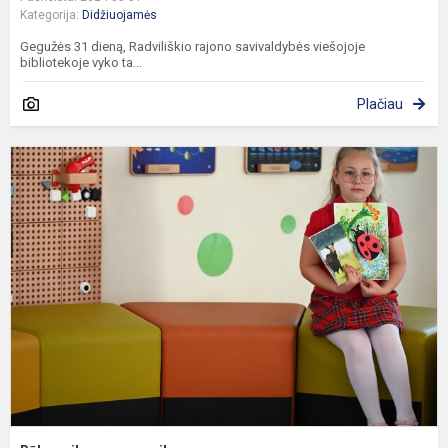
Kategorija:
Didžiuojamės
Gegužės 31 dieną, Radviliškio rajono savivaldybės viešojoje
bibliotekoje vyko ta...
Plačiau
B
s
p