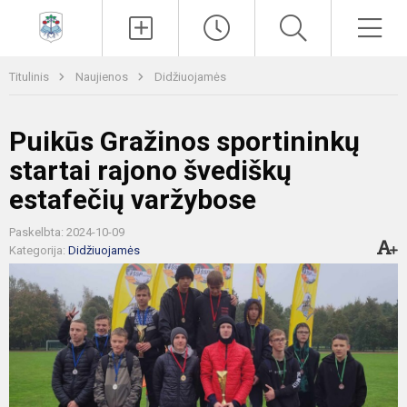
Paieška
Men
Titulinis
Naujienos
Didžiuojamės
Puikūs Gražinos sportininkų
startai rajono švediškų
estafečių varžybose
Paskelbta: 2024-10-09
Kategorija:
Didžiuojamės