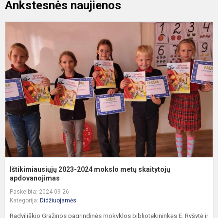
Ankstesnės naujienos
I
2
2
m
m
s
a
Ištikimiausiųjų 2023-2024 mokslo metų skaitytojų
apdovanojimas
Paskelbta: 2024-09-26
Kategorija:
Didžiuojamės
Radviliškio Gražinos pagrindinės mokyklos bibliotekininkės E. Ryšytė ir