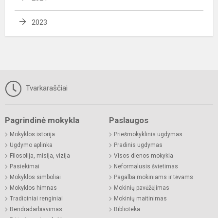
2023
Tvarkaraščiai
Pagrindinė mokykla
Paslaugos
Mokyklos istorija
Priešmokyklinis ugdymas
Ugdymo aplinka
Pradinis ugdymas
Filosofija, misija, vizija
Visos dienos mokykla
Pasiekimai
Neformalusis švietimas
Mokyklos simboliai
Pagalba mokiniams ir tėvams
Mokyklos himnas
Mokinių pavėžėjimas
Tradiciniai renginiai
Mokinių maitinimas
Bendradarbiavimas
Biblioteka