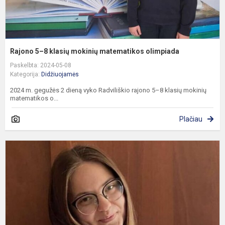
Rajono 5–8 klasių mokinių matematikos olimpiada
Paskelbta: 2024-05-08
Kategorija:
Didžiuojamės
2024 m. gegužės 2 dieną vyko Radviliškio rajono 5–8 klasių mokinių
matematikos o...
Plačiau
V
d
ir
d