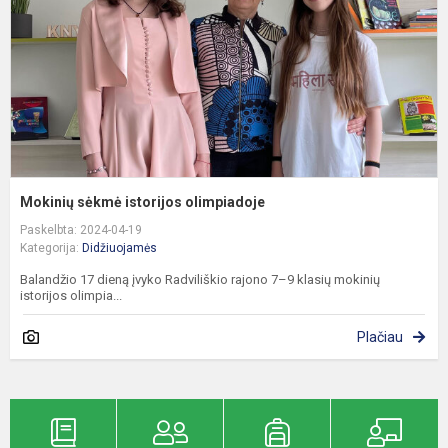
Mokinių sėkmė istorijos olimpiadoje
Paskelbta: 2024-04-19
Kategorija:
Didžiuojamės
Balandžio 17 dieną įvyko Radviliškio rajono 7–9 klasių mokinių
istorijos olimpia...
Plačiau