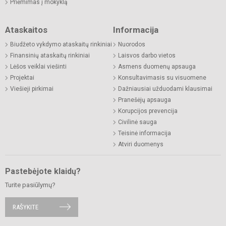
Priėmimas į mokyklą
Ataskaitos
Informacija
Biudžeto vykdymo ataskaitų rinkiniai
Nuorodos
Finansinių ataskaitų rinkiniai
Laisvos darbo vietos
Lėšos veiklai viešinti
Asmens duomenų apsauga
Projektai
Konsultavimasis su visuomene
Viešieji pirkimai
Dažniausiai užduodami klausimai
Pranešėjų apsauga
Korupcijos prevencija
Civilinė sauga
Teisinė informacija
Atviri duomenys
Pastebėjote klaidų?
Turite pasiūlymų?
RAŠYKITE