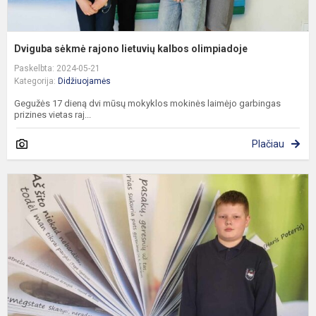
Dviguba sėkmė rajono lietuvių kalbos olimpiadoje
Paskelbta: 2024-05-21
Kategorija:
Didžiuojamės
Gegužės 17 dieną dvi mūsų mokyklos mokinės laimėjo garbingas
prizines vietas raj...
Plačiau
R
5
8
k
m
m
o