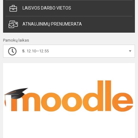
LAISVOS DARBO VIETOS
ATNAUJINIMŲ PRENUMERATA
Pamokų laikas
5.
12.10—12.55