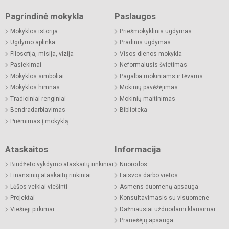
Pagrindinė mokykla
Paslaugos
Mokyklos istorija
Priešmokyklinis ugdymas
Ugdymo aplinka
Pradinis ugdymas
Filosofija, misija, vizija
Visos dienos mokykla
Pasiekimai
Neformalusis švietimas
Mokyklos simboliai
Pagalba mokiniams ir tėvams
Mokyklos himnas
Mokinių pavėžėjimas
Tradiciniai renginiai
Mokinių maitinimas
Bendradarbiavimas
Biblioteka
Priėmimas į mokyklą
Ataskaitos
Informacija
Biudžeto vykdymo ataskaitų rinkiniai
Nuorodos
Finansinių ataskaitų rinkiniai
Laisvos darbo vietos
Lėšos veiklai viešinti
Asmens duomenų apsauga
Projektai
Konsultavimasis su visuomene
Viešieji pirkimai
Dažniausiai užduodami klausimai
Pranešėjų apsauga