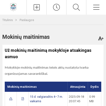
Paieška
Men
Titulinis
Paslaugos
Mokinių maitinimas
Už mokinių maitinimą mokykloje atsakingas
asmuo
Mokykloje mokinių maitinimas teisės aktų nustatyta tvarka
organizuojamas savarankiškai.
Mokinių maitinimas
Atnaujinta
Dydis
15 d. valgiaraštis 4–7 m.
2025-09-18
0.99
vaikams
20:07:45
MB