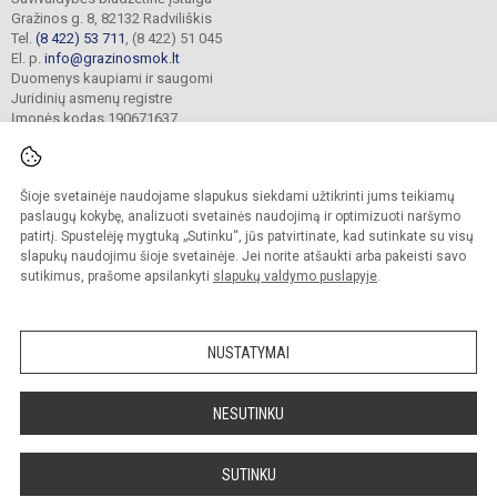
Gražinos g. 8, 82132 Radviliškis
Tel.
(8 422) 53 711
, (8 422) 51 045
El. p.
info@grazinosmok.lt
Duomenys kaupiami ir saugomi
Juridinių asmenų registre
Įmonės kodas 190671637
Šioje svetainėje naudojame slapukus siekdami užtikrinti jums teikiamų
© 2022. Radviliškio Gražinos pagrindinė mokykla. Visos teisės saugomos.
Kopijuoti turinį be raštiško įstaigos administracijos sutikimo griežtai draudžiama.
paslaugų kokybę, analizuoti svetainės naudojimą ir optimizuoti naršymo
patirtį. Spustelėję mygtuką „Sutinku“, jūs patvirtinate, kad sutinkate su visų
Prieinamumo paraiška
Slapukų valdymas
slapukų naudojimu šioje svetainėje. Jei norite atšaukti arba pakeisti savo
sutikimus, prašome apsilankyti
slapukų valdymo puslapyje
.
Sumanus būdas atnaujinti
mokyklos interneto
svetainę
NUSTATYMAI
NESUTINKU
SUTINKU