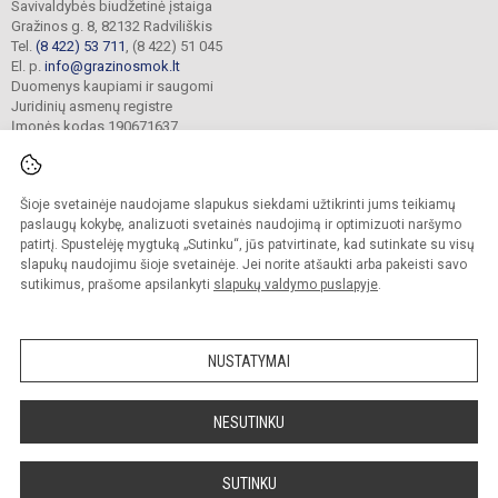
Savivaldybės biudžetinė įstaiga
Gražinos g. 8, 82132 Radviliškis
Tel.
(8 422) 53 711
, (8 422) 51 045
El. p.
info@grazinosmok.lt
Duomenys kaupiami ir saugomi
Juridinių asmenų registre
Įmonės kodas 190671637
Šioje svetainėje naudojame slapukus siekdami užtikrinti jums teikiamų
© 2022. Radviliškio Gražinos pagrindinė mokykla. Visos teisės saugomos.
Kopijuoti turinį be raštiško įstaigos administracijos sutikimo griežtai draudžiama.
paslaugų kokybę, analizuoti svetainės naudojimą ir optimizuoti naršymo
patirtį. Spustelėję mygtuką „Sutinku“, jūs patvirtinate, kad sutinkate su visų
Prieinamumo paraiška
Slapukų valdymas
slapukų naudojimu šioje svetainėje. Jei norite atšaukti arba pakeisti savo
sutikimus, prašome apsilankyti
slapukų valdymo puslapyje
.
Sumanus būdas atnaujinti
mokyklos interneto
svetainę
NUSTATYMAI
NESUTINKU
SUTINKU