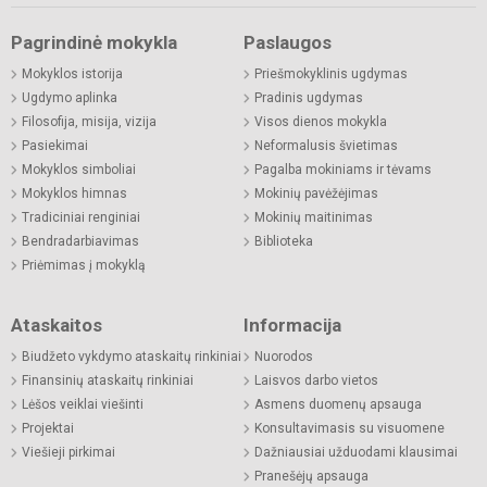
Pagrindinė mokykla
Paslaugos
Mokyklos istorija
Priešmokyklinis ugdymas
Ugdymo aplinka
Pradinis ugdymas
Filosofija, misija, vizija
Visos dienos mokykla
Pasiekimai
Neformalusis švietimas
Mokyklos simboliai
Pagalba mokiniams ir tėvams
Mokyklos himnas
Mokinių pavėžėjimas
Tradiciniai renginiai
Mokinių maitinimas
Bendradarbiavimas
Biblioteka
Priėmimas į mokyklą
Ataskaitos
Informacija
Biudžeto vykdymo ataskaitų rinkiniai
Nuorodos
Finansinių ataskaitų rinkiniai
Laisvos darbo vietos
Lėšos veiklai viešinti
Asmens duomenų apsauga
Projektai
Konsultavimasis su visuomene
Viešieji pirkimai
Dažniausiai užduodami klausimai
Pranešėjų apsauga