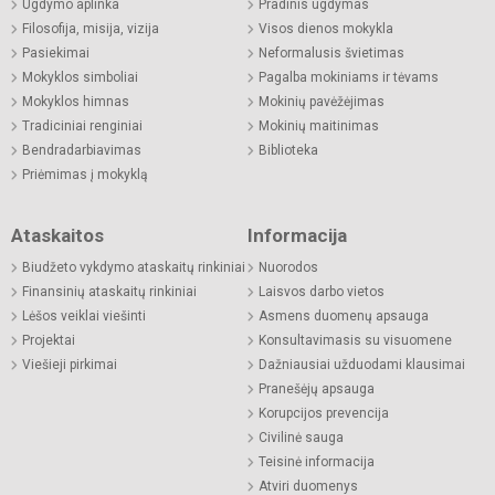
Ugdymo aplinka
Pradinis ugdymas
Filosofija, misija, vizija
Visos dienos mokykla
Pasiekimai
Neformalusis švietimas
Mokyklos simboliai
Pagalba mokiniams ir tėvams
Mokyklos himnas
Mokinių pavėžėjimas
Tradiciniai renginiai
Mokinių maitinimas
Bendradarbiavimas
Biblioteka
Priėmimas į mokyklą
Ataskaitos
Informacija
Biudžeto vykdymo ataskaitų rinkiniai
Nuorodos
Finansinių ataskaitų rinkiniai
Laisvos darbo vietos
Lėšos veiklai viešinti
Asmens duomenų apsauga
Projektai
Konsultavimasis su visuomene
Viešieji pirkimai
Dažniausiai užduodami klausimai
Pranešėjų apsauga
Korupcijos prevencija
Civilinė sauga
Teisinė informacija
Atviri duomenys