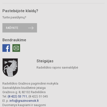
Pastebėjote klaidų?
Turite pasiūlymų?
RAŠYKITE
Bendraukime
Steigėjas
Radviliškio rajono savivaldybė
Radviliškio Gražinos pagrindinė mokykla
Savivaldybės biudžetinė įstaiga
Gražinos g. 8, 82132 Radviliškis
Tel.
(8 422) 53 711
, (8 422) 51 045
El. p.
info@grazinosmok.lt
Duomenys kaupiami ir saugomi