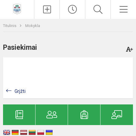
Paieška
Men
Titulinis
Mokykla
Pasiekimai
Grįžti