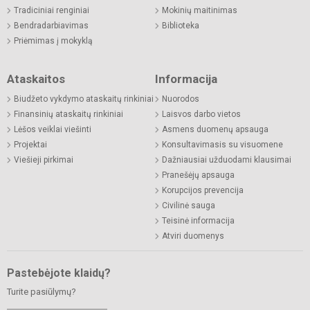
Tradiciniai renginiai
Mokinių maitinimas
Bendradarbiavimas
Biblioteka
Priėmimas į mokyklą
Ataskaitos
Informacija
Biudžeto vykdymo ataskaitų rinkiniai
Nuorodos
Finansinių ataskaitų rinkiniai
Laisvos darbo vietos
Lėšos veiklai viešinti
Asmens duomenų apsauga
Projektai
Konsultavimasis su visuomene
Viešieji pirkimai
Dažniausiai užduodami klausimai
Pranešėjų apsauga
Korupcijos prevencija
Civilinė sauga
Teisinė informacija
Atviri duomenys
Pastebėjote klaidų?
Turite pasiūlymų?