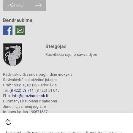
RAŠYKITE
Bendraukime
Steigėjas
Radviliškio rajono savivaldybė
Radviliškio Gražinos pagrindinė mokykla
Savivaldybės biudžetinė įstaiga
Gražinos g. 8, 82132 Radviliškis
Tel.
(8 422) 53 711
, (8 422) 51 045
El. p.
info@grazinosmok.lt
Duomenys kaupiami ir saugomi
Juridinių asmenų registre
Įmonės kodas 190671637
Šioje svetainėje naudojame slapukus siekdami užtikrinti jums teikiamų
© 2022. Radviliškio Gražinos pagrindinė mokykla. Visos teisės saugomos.