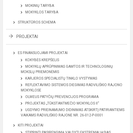
MOKINIŲ TARYBA
MOKYKLOS TARYBA
STRUKTŪROS SCHEMA
PROJEKTAI
ES FINANSUOJAMI PROJEKTAI
KOKYBĖS KREPŠELIS
MOKYKLŲ APRŪPINIMAS GAMTOS IR TECHNOLOGINIŲ
MOKSLŲ PRIEMONĖMIS
KARJEROS SPECIALISTŲ TINKLO VYSTYMAS
REFLEKTAVIMO SISTEMOS DIEGIMAS RADVILIŠKIO RAJONO
MOKYKLOSE
OLWEUS PATYČIŲ PREVENCIJOS PROGRAMA
PROJEKTAS „TŪKSTANTMEČIO MOKYKLOS II“
UGDYMO PRIEINAMUMO DIDINIMAS ATSKIRTĮ PATIRIANTIEMS
VAIKAMS RADVILIŠKIO RAJONE NR. 26-012-P-0001
KITI PROJEKTAI
STIPRINTI PASIRENGIMĄ VALDYTI EKSTREMALIĄSIAS