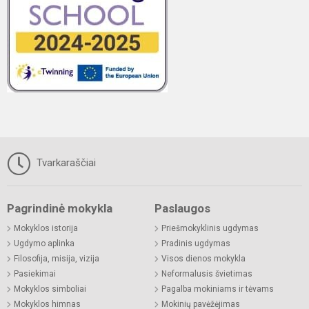
Tvarkaraščiai
Pagrindinė mokykla
Paslaugos
Mokyklos istorija
Priešmokyklinis ugdymas
Ugdymo aplinka
Pradinis ugdymas
Filosofija, misija, vizija
Visos dienos mokykla
Pasiekimai
Neformalusis švietimas
Mokyklos simboliai
Pagalba mokiniams ir tėvams
Mokyklos himnas
Mokinių pavėžėjimas